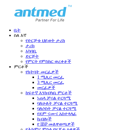
ቤት
ስለ እኛ
የድርጅቱ ህይወት ታሪክ
ታሪክ
አካባቢ
ድርጅት
የምርት የምስክር ወረቀቶች
ምርቶች
የክትባት መርፌዎች
1 ሚሊር መርፌ
3 ሚሊር መርፌ
መርፌዎች
ከፍተኛ እንክብካቤ ምርቶች
ነጠላ ቻናል ተርጓሚ
ባለሁለት ቻናል ተርጓሚ
ባለሶስት ቻናል ተርጓሚ
የደም ናሙና አስተላላፊ
ኬብሎች
የ IBP መለዋወጫዎች
የሕክምና ምስል የፍጆታ ዕቃዎች