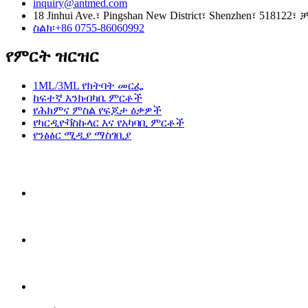
inquiry@antmed.com
18 Jinhui Ave.፣ Pingshan New District፣ Shenzhen፣ 518122፣ 
ስልክ፡+86 0755-86060992
የምርት ዝርዝር
1ML/3ML የክትባት መርፌ
ከፍተኛ እንክብካቤ ምርቶች
የሕክምና ምስል የፍጆታ ዕቃዎች
የካርዲዮቫስኩላር እና የአካባቢ ምርቶች
የንፅፅር ሚዲያ ማስገቢያ