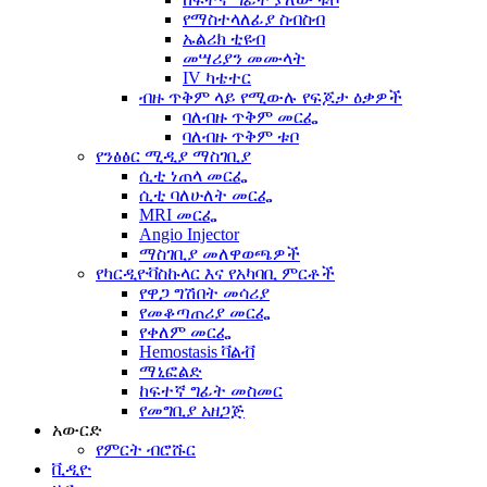
የማስተላለፊያ ስብስብ
ኡልሪክ ቲዩብ
መሣሪያን መሙላት
IV ካቴተር
ብዙ ጥቅም ላይ የሚውሉ የፍጆታ ዕቃዎች
ባለብዙ ጥቅም መርፌ
ባለብዙ ጥቅም ቱቦ
የንፅፅር ሚዲያ ማስገቢያ
ሲቲ ነጠላ መርፌ
ሲቲ ባለሁለት መርፌ
MRI መርፌ
Angio Injector
ማስገቢያ መለዋወጫዎች
የካርዲዮቫስኩላር እና የአካባቢ ምርቶች
የዋጋ ግሽበት መሳሪያ
የመቆጣጠሪያ መርፌ
የቀለም መርፌ
Hemostasis ቫልቭ
ማኒፎልድ
ከፍተኛ ግፊት መስመር
የመግቢያ አዘጋጅ
አውርድ
የምርት ብሮሹር
ቪዲዮ