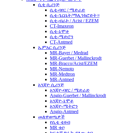
ሲቲ ሲሪንጅ
ሲቲ-ባየር / ሜድራድ
ሲቲ-ጌርቤት/ማሊንክሮድት።
ሲቲ-ብራኮ / Acist / EZEM
CT-Imaxeon
ሲቲ-ኔሞቶ
ሲቲ-ሜድሮን
CT-Antmed
ኤምአር ሲሪንጅ
MR-Bayer / Medrad
MR-Guerbet / Mallinckrodt
MR-Bracco/Acist/EZEM
MR-Nemoto
MR-Medtron
MR-Antmed
አንጂዮ ሲሪንጅ
አንጂዮ-ባየር / ሜድራድ
Angio-Guerbet / Mallinckrodt
አንጂዮ-ኔሞቶ
አንጂዮ-ሜትሮን
Angio-Antmed
መለዋወጫዎች
የሲቲ ቲዩብ
MR ቱቦ
ከፍተኛ ግፊት ያለው ቱቦ