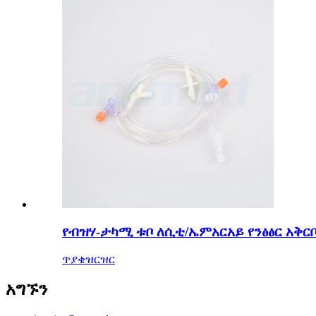
የብዝሃ-ታካሚ ቱቦ ለሲቲ/ኤምአርአይ የንፅፅር አቅር
ጥያቄ
ዝርዝር
አግኙን