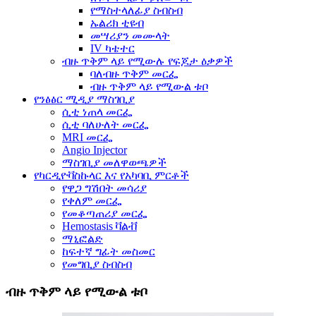
የማስተላለፊያ ስብስብ
ኡልሪክ ቲዩብ
መሣሪያን መሙላት
IV ካቴተር
ብዙ ጥቅም ላይ የሚውሉ የፍጆታ ዕቃዎች
ባለብዙ ጥቅም መርፌ
ብዙ ጥቅም ላይ የሚውል ቱቦ
የንፅፅር ሚዲያ ማስገቢያ
ሲቲ ነጠላ መርፌ
ሲቲ ባለሁለት መርፌ
MRI መርፌ
Angio Injector
ማስገቢያ መለዋወጫዎች
የካርዲዮቫስኩላር እና የአካባቢ ምርቶች
የዋጋ ግሽበት መሳሪያ
የቀለም መርፌ
የመቆጣጠሪያ መርፌ
Hemostasis ቫልቭ
ማኒፎልድ
ከፍተኛ ግፊት መስመር
የመግቢያ ስብስብ
ብዙ ጥቅም ላይ የሚውል ቱቦ