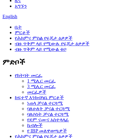
ዜና
አግኙን
English
ቤት
ምርቶች
የሕክምና ምስል የፍጆታ ዕቃዎች
ብዙ ጥቅም ላይ የሚውሉ የፍጆታ ዕቃዎች
ብዙ ጥቅም ላይ የሚውል ቱቦ
ምድቦች
የክትባት መርፌ
1 ሚሊር መርፌ
3 ሚሊር መርፌ
መርፌዎች
ከፍተኛ እንክብካቤ ምርቶች
ነጠላ ቻናል ተርጓሚ
ባለሁለት ቻናል ተርጓሚ
ባለሶስት ቻናል ተርጓሚ
የደም ናሙና አስተላላፊ
ኬብሎች
የ IBP መለዋወጫዎች
የሕክምና ምስል የፍጆታ ዕቃዎች