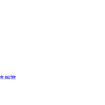
ቦት ስርዓት