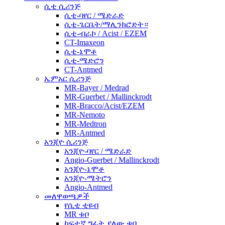
ሲቲ ሲሪንጅ
ሲቲ-ባየር / ሜድራድ
ሲቲ-ጌርቤት/ማሊንክሮድት።
ሲቲ-ብራኮ / Acist / EZEM
CT-Imaxeon
ሲቲ-ኔሞቶ
ሲቲ-ሜድሮን
CT-Antmed
ኤምአር ሲሪንጅ
MR-Bayer / Medrad
MR-Guerbet / Mallinckrodt
MR-Bracco/Acist/EZEM
MR-Nemoto
MR-Medtron
MR-Antmed
አንጂዮ ሲሪንጅ
አንጂዮ-ባየር / ሜድራድ
Angio-Guerbet / Mallinckrodt
አንጂዮ-ኔሞቶ
አንጂዮ-ሜትሮን
Angio-Antmed
መለዋወጫዎች
የሲቲ ቲዩብ
MR ቱቦ
ከፍተኛ ግፊት ያለው ቱቦ