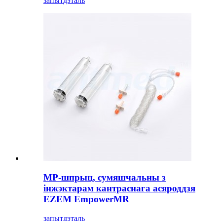
запыт
дэталь
МР-шпрыц, сумяшчальны з
інжэктарам кантраснага асяроддзя
EZEM EmpowerMR
запыт
дэталь