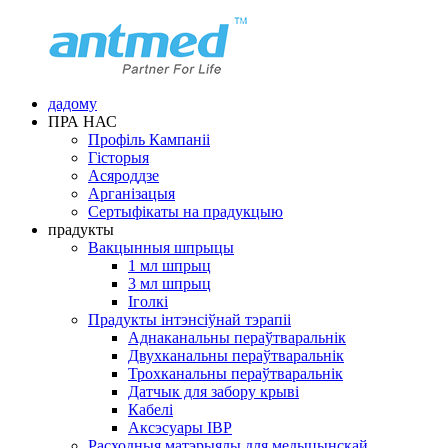
дадому
ПРА НАС
Профіль Кампаніі
Гісторыя
Асяроддзе
Арганізацыя
Сертыфікаты на прадукцыю
прадукты
Вакцынныя шпрыцы
1 мл шпрыц
3 мл шпрыц
Іголкі
Прадукты інтэнсіўнай тэрапіі
Аднаканальны пераўтваральнік
Двухканальны пераўтваральнік
Трохканальны пераўтваральнік
Датчык для забору крыві
Кабелі
Аксэсуары IBP
Расходныя матэрыялы для медыцынскай