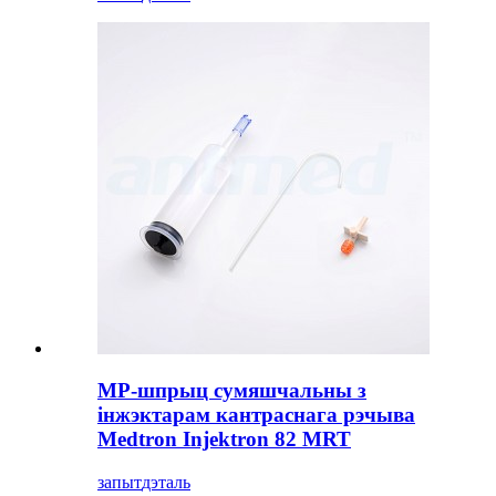
МР-шпрыц сумяшчальны з
інжэктарам кантраснага рэчыва
Medtron Injektron 82 MRT
запыт
дэталь