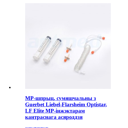
МР-шпрыц, сумяшчальны з
Guerbet Liebel-Flarsheim Optistar,
LF Elite МР-інжэктарам
кантраснага асяроддзя