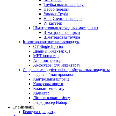
Трубка высокага ціску
Набор перадач
Ульрых Труба
Напаўненне прылады
IV катетер
Шматразовыя расходныя матэрыялы
Шматразовы шпрыц
Шматразовая трубка
Інжэктар кантраснага асяроддзя
CT Single Injector
Двайны інжэктар CT
МРТ інжэктар
Ангиоинъектор
Аксэсуары для інжэктараў
Сардэчна-сасудзістыя і перыферычныя прадукты
Інфляцыйная прылада
Кантрольны шпрыц
Каляровы шпрыц
Клапан гемастазу
Калектар
Лінія высокага ціску
Інтрадзюсер Набор
Спампаваць
Брашура прадукту