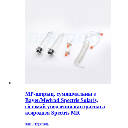
МР-шпрыц, сумяшчальны з
Bayer/Medrad Spectris Solaris,
сістэмай увядзення кантраснага
асяроддзя Spectris MR
запыт
дэталь