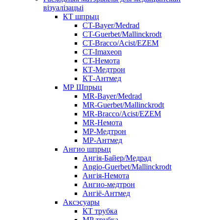
візуалізацыі
КТ шпрыц
CT-Bayer/Medrad
CT-Guerbet/Mallinckrodt
CT-Bracco/Acist/EZEM
CT-Imaxeon
CT-Немота
КТ-Медтрон
КТ-Антмед
МР Шпрыц
MR-Bayer/Medrad
MR-Guerbet/Mallinckrodt
MR-Bracco/Acist/EZEM
MR-Немота
МР-Медтрон
МР-Антмед
Ангио шпрыц
Ангія-Байер/Медрад
Angio-Guerbet/Mallinckrodt
Ангія-Немота
Ангио-медтрон
Ангіё-Антмед
Аксэсуары
КТ трубка
МР трубка