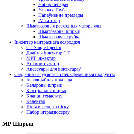
Набор перадач
Ульрых Труба
Напаўненне прылады
IV катетер
Шматразовыя расходныя матэрыялы
Шматразовы шпрыц
Шматразовая трубка
Інжэктар кантраснага асяроддзя
CT Single Injector
Двайны інжэктар CT
МРТ інжэктар
Ангиоинъектор
Аксэсуары для інжэктараў
Сардэчна-сасудзістыя і перыферычныя прадукты
Інфляцыйная прылада
Каляровы шпрыц
Кантрольны шпрыц
Клапан гемастазу
Калектар
Лінія высокага ціску
Набор інтрадзюсераў
МР Шпрыц