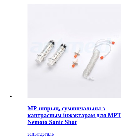
МР-шпрыц, сумяшчальны з
кантрасным інжэктарам для МРТ
Nemoto Sonic Shot
запыт
дэталь