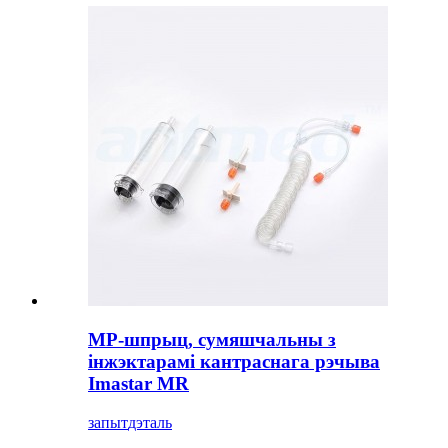
МР-шпрыц, сумяшчальны з
інжэктарамі кантраснага рэчыва
Imastar MR
запыт
дэталь