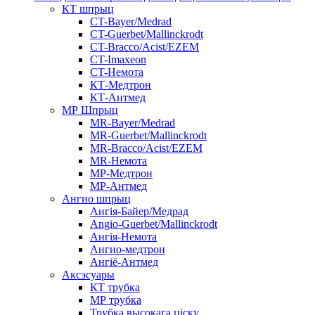
КТ шпрыц
CT-Bayer/Medrad
CT-Guerbet/Mallinckrodt
CT-Bracco/Acist/EZEM
CT-Imaxeon
CT-Немота
КТ-Медтрон
КТ-Антмед
МР Шпрыц
MR-Bayer/Medrad
MR-Guerbet/Mallinckrodt
MR-Bracco/Acist/EZEM
MR-Немота
МР-Медтрон
МР-Антмед
Ангио шпрыц
Ангія-Байер/Медрад
Angio-Guerbet/Mallinckrodt
Ангія-Немота
Ангио-медтрон
Ангіё-Антмед
Аксэсуары
КТ трубка
МР трубка
Трубка высокага ціску