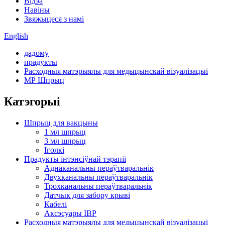
Відэа
Навіны
Звяжыцеся з намі
English
дадому
прадукты
Расходныя матэрыялы для медыцынскай візуалізацыі
МР Шпрыц
Катэгорыі
Шпрыц для вакцыны
1 мл шпрыц
3 мл шпрыц
Іголкі
Прадукты інтэнсіўнай тэрапіі
Аднаканальны пераўтваральнік
Двухканальны пераўтваральнік
Трохканальны пераўтваральнік
Датчык для забору крыві
Кабелі
Аксэсуары IBP
Расходныя матэрыялы для медыцынскай візуалізацыі