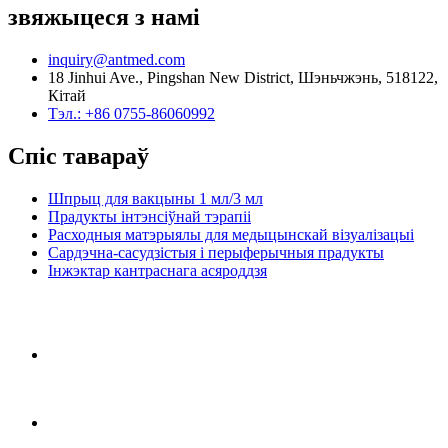
звяжыцеся з намі
inquiry@antmed.com
18 Jinhui Ave., Pingshan New District, Шэньчжэнь, 518122,
Кітай
Тэл.: +86 0755-86060992
Спіс тавараў
Шпрыц для вакцыны 1 мл/3 мл
Прадукты інтэнсіўнай тэрапіі
Расходныя матэрыялы для медыцынскай візуалізацыі
Сардэчна-сасудзістыя і перыферычныя прадукты
Інжэктар кантраснага асяроддзя