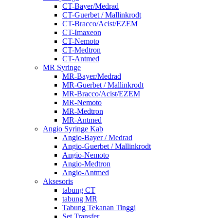
CT-Bayer/Medrad
CT-Guerbet / Mallinkrodt
CT-Bracco/Acist/EZEM
CT-Imaxeon
CT-Nemoto
CT-Medtron
CT-Antmed
MR Syringe
MR-Bayer/Medrad
MR-Guerbet / Mallinkrodt
MR-Bracco/Acist/EZEM
MR-Nemoto
MR-Medtron
MR-Antmed
Angio Syringe Kab
Angio-Bayer / Medrad
Angio-Guerbet / Mallinkrodt
Angio-Nemoto
Angio-Medtron
Angio-Antmed
Aksesoris
tabung CT
tabung MR
Tabung Tekanan Tinggi
Set Transfer