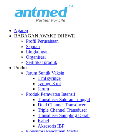
Ngarep
BABAGAN AWAKE DHEWE
Profil Perusahaan
Sajarah
Lingkungan
Organisasi
Sertifikat produk
Produk
Jarum Suntik Vaksin
1 ml syringe
syringe 3 ml
Jarum
Produk Perawatan Intensif
Transduser Saluran Tunggal
Dual Channel Transducer
Triple Channel Transduser
Transduser Sampling Darah
Kabel
Aksesoris IBP
Konsumsi Pencitraan Medis