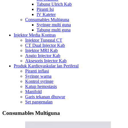
Tabung Ulrich Kab
Piranti Isi
IV Kateter
Consumables Multiguna
Syringe multi guna
Tabung multi guna
Injektor Media Kontras
Injektor Tunggal CT
CT Dual Injector Kab
Injektor MRI Kab
Angio Injector Kab
Aksesoris Injector Kab
Produk Kardiovaskular lan Periferal
Piranti inflasi
Syringe warna
Kontrol syringe
Katup hemostasis
Manifold
Garis tekanan dhuwur
Set pangenalan
Consumables Multiguna