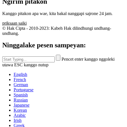
Ngirim pitakon
Kanggo pitakon apa wae, kita bakal nanggapi sajrone 24 jam.
priksaan saiki
© Hak Cipta - 2010-2023: Kabeh Hak dilindhungi undhang-
undhang.
Ninggalake pesen sampeyan:
Pencet enter kanggo nggoleki
utawa ESC kanggo nutup
English
French
German
Portuguese
Spanish
Russian
Japanese
Korean
Arabic
Irish
Greek