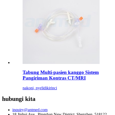
Tabung Multi-pasien kanggo Sistem
Pangiriman Kontras CT/MRI
nakoni, nyelidiki
rinci
hubungi kita
inquiry@antmed.com
18 Jinhui Ave., Pingshan New District, Shenzhen, 518122,