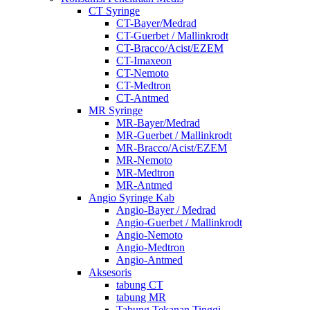
CT Syringe
CT-Bayer/Medrad
CT-Guerbet / Mallinkrodt
CT-Bracco/Acist/EZEM
CT-Imaxeon
CT-Nemoto
CT-Medtron
CT-Antmed
MR Syringe
MR-Bayer/Medrad
MR-Guerbet / Mallinkrodt
MR-Bracco/Acist/EZEM
MR-Nemoto
MR-Medtron
MR-Antmed
Angio Syringe Kab
Angio-Bayer / Medrad
Angio-Guerbet / Mallinkrodt
Angio-Nemoto
Angio-Medtron
Angio-Antmed
Aksesoris
tabung CT
tabung MR
Tabung Tekanan Tinggi