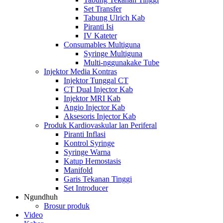
Set Transfer
Tabung Ulrich Kab
Piranti Isi
IV Kateter
Consumables Multiguna
Syringe Multiguna
Multi-nggunakake Tube
Injektor Media Kontras
Injektor Tunggal CT
CT Dual Injector Kab
Injektor MRI Kab
Angio Injector Kab
Aksesoris Injector Kab
Produk Kardiovaskular lan Periferal
Piranti Inflasi
Kontrol Syringe
Syringe Warna
Katup Hemostasis
Manifold
Garis Tekanan Tinggi
Set Introducer
Ngundhuh
Brosur produk
Video