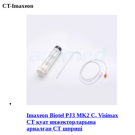
CT-Imaxeon
Imaxeon Biotel PJ3 MK2 C, Visimax
CT қуат инжекторларына
арналған CT шприці