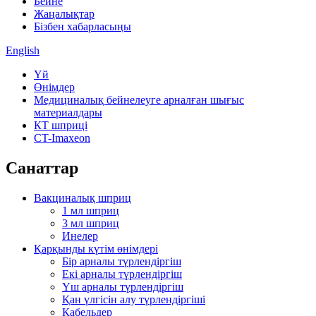
Бейне
Жаңалықтар
Бізбен хабарласыңы
English
Үй
Өнімдер
Медициналық бейнелеуге арналған шығыс
материалдары
КТ шприці
CT-Imaxeon
Санаттар
Вакциналық шприц
1 мл шприц
3 мл шприц
Инелер
Қарқынды күтім өнімдері
Бір арналы түрлендіргіш
Екі арналы түрлендіргіш
Үш арналы түрлендіргіш
Қан үлгісін алу түрлендіргіші
Кабельдер