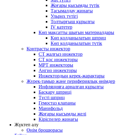
Жоғары қысымды түтік
Тасымалдау жинағы
Ульрих түтігі
Толтырғыш құрылғы
IV катетер
Көп мақсатты шығын материалдары
Көп қолданылатын шприц
Көп қолданылатын түтік
Контрасты инжектор
CT жалғыз инжектор
CT қос инжекторы
МРТ инжекторы
Ангио инжекторы
Инжектордың керек-жарақтары
Жүрек-тамыр және перифериялық өнімдер
Инфляцияға арналған құрылғы
Басқару шприці
Түсті шприц
Гемостаз клапаны
Манифольд
Жоғары қысымды желі
Кіріспелер жинағы
Жүктеп алу
Өнім брошюрасы