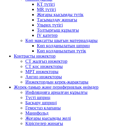
КТ түтігі
MR түтігі
Жоғары қысымды түтік
Тасымалдау жинағы
Ульрих түтігі
Толтырғыш құрылғы
IV катетер
Көп мақсатты шығын материалдары
Көп қолданылатын шприц
Көп қолданылатын түтік
Контрасты инжектор
CT жалғыз инжектор
CT қос инжекторы
МРТ инжекторы
Ангио инжекторы
Инжектордың керек-жарақтары
Жүрек-тамыр және перифериялық өнімдер
Инфляцияға арналған құрылғы
Түсті шприц
Басқару шприці
Гемостаз клапаны
Манифольд
Жоғары қысымды желі
Кіріспелер жинағы