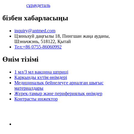
сұрау
деталь
бізбен хабарласыңы
inquiry@antmed.com
Цзиньхуй даңғылы 18, Пингшан жаңа ауданы,
Шэньчжэнь, 518122, Қытай
Тел:+86 0755-86060992
Өнім тізімі
1 мл/3 мл вакцина шприці
Қарқынды күтім өнімдері
Медициналық бейнелеуге арналған шығыс
материалдары
Жүрек-тамыр және перифериялық өнімдер
Контрасты инжектор