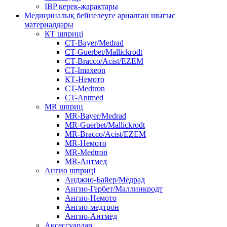
IBP керек-жарақтары
Медициналық бейнелеуге арналған шығыс
материалдары
КТ шприці
CT-Bayer/Medrad
CT-Guerbet/Mallickrodt
CT-Bracco/Acist/EZEM
CT-Imaxeon
КТ-Немото
CT-Medtron
CT-Antmed
MR шприц
MR-Bayer/Medrad
MR-Guerbet/Mallickrodt
MR-Bracco/Acist/EZEM
MR-Немото
MR-Medtron
MR-Антмед
Ангио шприці
Анджио-Байер/Медрад
Ангио-Гербет/Маллинкродт
Ангио-Немото
Ангио-медтрон
Ангио-Антмед
Аксессуарлар