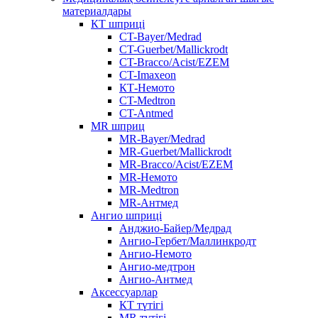
материалдары
КТ шприці
CT-Bayer/Medrad
CT-Guerbet/Mallickrodt
CT-Bracco/Acist/EZEM
CT-Imaxeon
КТ-Немото
CT-Medtron
CT-Antmed
MR шприц
MR-Bayer/Medrad
MR-Guerbet/Mallickrodt
MR-Bracco/Acist/EZEM
MR-Немото
MR-Medtron
MR-Антмед
Ангио шприці
Анджио-Байер/Медрад
Ангио-Гербет/Маллинкродт
Ангио-Немото
Ангио-медтрон
Ангио-Антмед
Аксессуарлар
КТ түтігі
MR түтігі