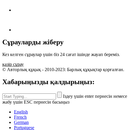
Сұрауларды жіберу
Кез келген сұраулар үшін біз 24 сағат ішінде жауап береміз.
қазір сұрау
© Авторлық құқық - 2010-2023: Барлық құқықтар қорғалған.
Хабарыңызды қалдырыңыз:
Іздеу үшін enter пернесін немесе
жабу үшін ESC пернесін басыңыз
English
French
German
Portuguese