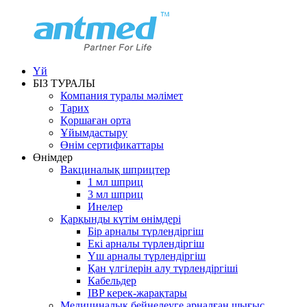
Үй
БІЗ ТУРАЛЫ
Компания туралы мәлімет
Тарих
Қоршаған орта
Ұйымдастыру
Өнім сертификаттары
Өнімдер
Вакциналық шприцтер
1 мл шприц
3 мл шприц
Инелер
Қарқынды күтім өнімдері
Бір арналы түрлендіргіш
Екі арналы түрлендіргіш
Үш арналы түрлендіргіш
Қан үлгілерін алу түрлендіргіші
Кабельдер
IBP керек-жарақтары
Медициналық бейнелеуге арналған шығыс