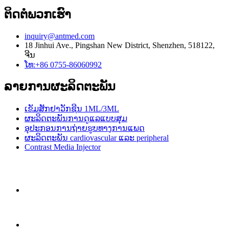
ຕິດ​ຕໍ່​ພວກ​ເຮົາ
inquiry@antmed.com
18 Jinhui Ave., Pingshan New District, Shenzhen, 518122,
ຈີນ
ໂທ:+86 0755-86060992
ລາຍການຜະລິດຕະພັນ
ເຂັມສັກຢາວັກຊີນ 1ML/3ML
ຜະລິດຕະພັນການດູແລແບບສຸມ
ອຸປະກອນການຖ່າຍຮູບທາງການແພດ
ຜະລິດຕະພັນ cardiovascular ແລະ peripheral
Contrast Media Injector