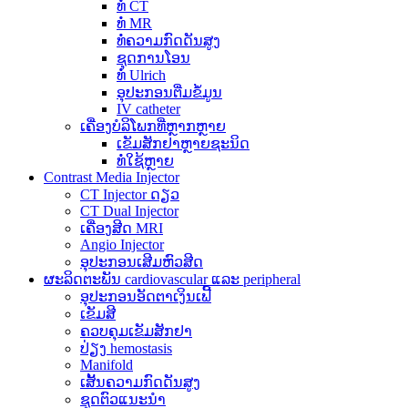
ທໍ່ CT
ທໍ່ MR
ທໍ່ຄວາມກົດດັນສູງ
ຊຸດການໂອນ
ທໍ່ Ulrich
ອຸປະກອນຕື່ມຂໍ້ມູນ
IV catheter
ເຄື່ອງບໍລິໂພກທີ່ຫຼາກຫຼາຍ
ເຂັມສັກຢາຫຼາຍຊະນິດ
ທໍ່ໃຊ້ຫຼາຍ
Contrast Media Injector
CT Injector ດຽວ
CT Dual Injector
ເຄື່ອງສີດ MRI
Angio Injector
ອຸປະກອນເສີມຫົວສີດ
ຜະລິດຕະພັນ cardiovascular ແລະ peripheral
ອຸປະກອນອັດຕາເງິນເຟີ້
ເຂັມສີ
ຄວບຄຸມເຂັມສັກຢາ
ປ່ຽງ hemostasis
Manifold
ເສັ້ນຄວາມກົດດັນສູງ
ຊຸດຕົວແນະນຳ