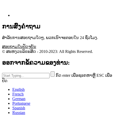
ການ​ສົ່ງ​ຄໍາ​ຖາມ​
ສໍາລັບການສອບຖາມໃດໆ, ພວກເຮົາຈະຕອບໃນ 24 ຊົ່ວໂມງ.
ສອບ​ຖາມ​ໃນ​ປັດ​ຈຸ​ບັນ​
© ສະຫງວນລິຂະສິດ - 2010-2023: All Rights Reserved.
ອອກຈາກຂໍ້ຄວາມຂອງທ່ານ:
ກົດ enter ເພື່ອຊອກຫາຫຼື ESC ເພື່ອ
ປິດ
English
French
German
Portuguese
Spanish
Russian