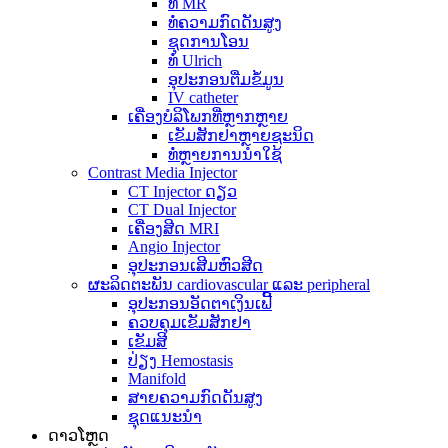
ທໍ່ MR
ທໍ່ຄວາມກົດດັນສູງ
ຊຸດການໂອນ
ທໍ່ Ulrich
ອຸປະກອນຕື່ມຂໍ້ມູນ
IV catheter
ເຄື່ອງບໍລິໂພກທີ່ຫຼາກຫຼາຍ
ເຂັມສັກຢາຫຼາຍຊະນິດ
ທໍ່ຫຼາຍການນໍາໃຊ້
Contrast Media Injector
CT Injector ດຽວ
CT Dual Injector
ເຄື່ອງສີດ MRI
Angio Injector
ອຸປະກອນເສີມຫົວສີດ
ຜະລິດຕະພັນ cardiovascular ແລະ peripheral
ອຸປະກອນອັດຕາເງິນເຟີ້
ຄວບຄຸມເຂັມສັກຢາ
ເຂັມສີ
ປ່ຽງ Hemostasis
Manifold
ສາຍຄວາມກົດດັນສູງ
ຊຸດແນະນຳ
ດາວໂຫຼດ