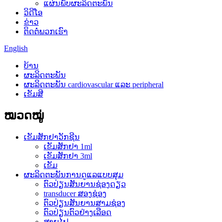
ແຜ່ນພັບຜະລິດຕະພັນ
ວິດີໂອ
ຂ່າວ
ຕິດ​ຕໍ່​ພວກ​ເຮົາ
English
ບ້ານ
ຜະລິດຕະພັນ
ຜະລິດຕະພັນ cardiovascular ແລະ peripheral
ເຂັມສີ
ໝວດໝູ່
ເຂັມສັກຢາວັກຊີນ
ເຂັມສັກຢາ 1ml
ເຂັມສັກຢາ 3ml
ເຂັມ
ຜະລິດຕະພັນການດູແລແບບສຸມ
ຕົວປ່ຽນສັນຍານຊ່ອງດຽວ
transducer ສອງຊ່ອງ
ຕົວປ່ຽນສັນຍານສາມຊ່ອງ
ຕົວປ່ຽນຕົວຢ່າງເລືອດ
ສາຍໄຟ