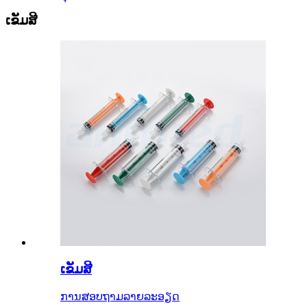
ເຂັມສີ
ເຂັມສີ
ການສອບຖາມ
ລາຍລະອຽດ