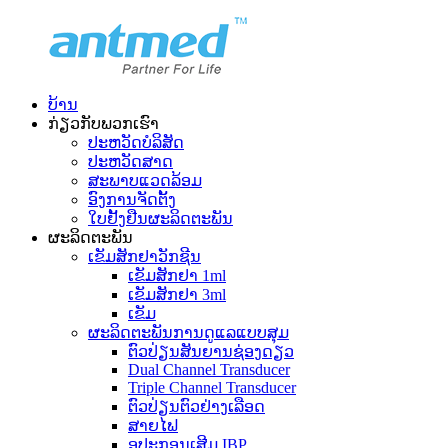
ບ້ານ
ກ່ຽວ​ກັບ​ພວກ​ເຮົາ
ປະ​ຫວັດ​ບໍ​ລິ​ສັດ
ປະຫວັດສາດ
ສະພາບແວດລ້ອມ
ອົງການຈັດຕັ້ງ
ໃບຢັ້ງຢືນຜະລິດຕະພັນ
ຜະລິດຕະພັນ
ເຂັມສັກຢາວັກຊີນ
ເຂັມສັກຢາ 1ml
ເຂັມສັກຢາ 3ml
ເຂັມ
ຜະລິດຕະພັນການດູແລແບບສຸມ
ຕົວປ່ຽນສັນຍານຊ່ອງດຽວ
Dual Channel Transducer
Triple Channel Transducer
ຕົວປ່ຽນຕົວຢ່າງເລືອດ
ສາຍໄຟ
ອຸປະກອນເສີມ IBP