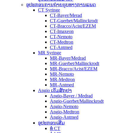
ອຸປະກອນການຖ່າຍຮູບທາງການແພດ
CT Syringe
CT-Bayer/Merad
CT-Guerbet/Mallinckrodt
CT-Bracco/Acist/EZEM
CT-Imaxeon
CT-Nemoto
CT-Medtron
CT-Antmed
MR Syringe
MR-Bayer/Medrad
MR-Guerbet/Mallinckrodt
MR-Bracco/Acist/EZEM
MR-Nemoto
MR-Medtron
MR-Antmed
Angio ເຂັມສັກຢາ
Angio-Bayer / Medrad
Angio-Guerbet/Mallinckrodt
Angio-Nemoto
Angio-Medtron
Angio-Antmed
ອຸປະກອນເສີມ
ທໍ່ CT