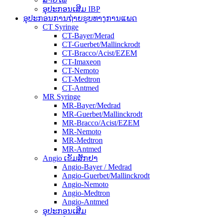
ອຸປະກອນເສີມ IBP
ອຸປະກອນການຖ່າຍຮູບທາງການແພດ
CT Syringe
CT-Bayer/Merad
CT-Guerbet/Mallinckrodt
CT-Bracco/Acist/EZEM
CT-Imaxeon
CT-Nemoto
CT-Medtron
CT-Antmed
MR Syringe
MR-Bayer/Medrad
MR-Guerbet/Mallinckrodt
MR-Bracco/Acist/EZEM
MR-Nemoto
MR-Medtron
MR-Antmed
Angio ເຂັມສັກຢາ
Angio-Bayer / Medrad
Angio-Guerbet/Mallinckrodt
Angio-Nemoto
Angio-Medtron
Angio-Antmed
ອຸປະກອນເສີມ