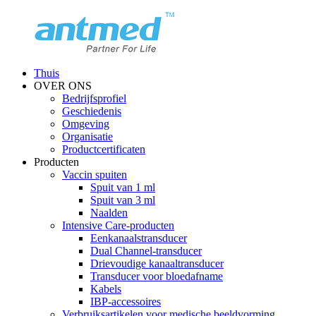
Thuis
OVER ONS
Bedrijfsprofiel
Geschiedenis
Omgeving
Organisatie
Productcertificaten
Producten
Vaccin spuiten
Spuit van 1 ml
Spuit van 3 ml
Naalden
Intensive Care-producten
Eenkanaalstransducer
Dual Channel-transducer
Drievoudige kanaaltransducer
Transducer voor bloedafname
Kabels
IBP-accessoires
Verbruiksartikelen voor medische beeldvorming