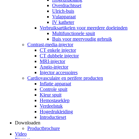
Overdrachtsset
Ulrich-buis
Vulapparaat
IV katheter
Verbruiksartikelen voor meerdere doeleinden
Multifunctionele spuit
Buis voor meervoudig gebruik
Contrast-media-injector
CT enkele injector
CT dubbele injector
MRI-injector
Angio-injector
Injector accessoires
Cardiovasculaire en perifere producten
Inflatie apparaat
Controle spuit
Kleur spuit
Hemostaseklep
Verdeelstuk
Hogedrukleiding
Introductieset
Downloaden
Productbrochure
Video