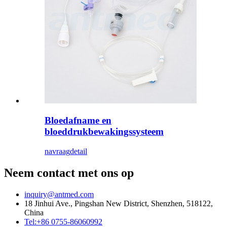
Bloedafname en
bloeddrukbewakingssysteem
navraag
detail
Neem contact met ons op
inquiry@antmed.com
18 Jinhui Ave., Pingshan New District, Shenzhen, 518122,
China
Tel:+86 0755-86060992