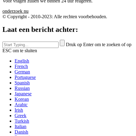
Voor vragen zullen we binnen 24 uur reageren.
onderzoek nu
© Copyright - 2010-2023: Alle rechten voorbehouden.
Laat een bericht achter:
Druk op Enter om te zoeken of op
ESC om te sluiten
English
French
German
Portuguese
Spanish
Russian
Japanese
Korean
Arabic
Irish
Greek
Turkish
Italian
Danish