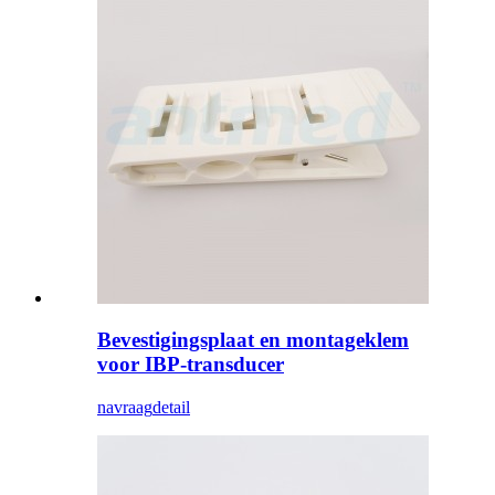
Bevestigingsplaat en montageklem
voor IBP-transducer
navraag
detail