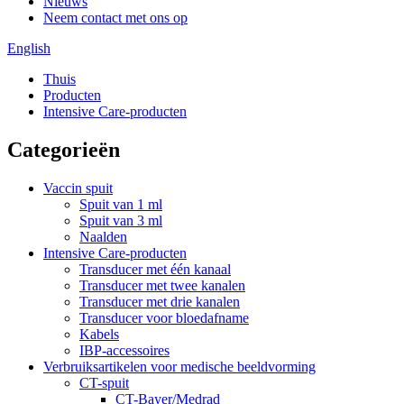
Nieuws
Neem contact met ons op
English
Thuis
Producten
Intensive Care-producten
Categorieën
Vaccin spuit
Spuit van 1 ml
Spuit van 3 ml
Naalden
Intensive Care-producten
Transducer met één kanaal
Transducer met twee kanalen
Transducer met drie kanalen
Transducer voor bloedafname
Kabels
IBP-accessoires
Verbruiksartikelen voor medische beeldvorming
CT-spuit
CT-Bayer/Medrad