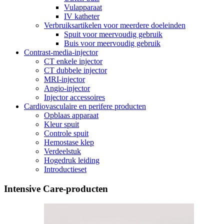
Vulapparaat
IV katheter
Verbruiksartikelen voor meerdere doeleinden
Spuit voor meervoudig gebruik
Buis voor meervoudig gebruik
Contrast-media-injector
CT enkele injector
CT dubbele injector
MRI-injector
Angio-injector
Injector accessoires
Cardiovasculaire en perifere producten
Opblaas apparaat
Kleur spuit
Controle spuit
Hemostase klep
Verdeelstuk
Hogedruk leiding
Introductieset
Intensive Care-producten