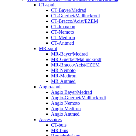
CT-spuit
CT-Bayer/Medrad
CT-Guerbet/Mallinckrodt
CT-Bracco/Acist/EZEM
CT-Imaxeon
CT-Nemoto
CT Medtron
CT-Antmed
MR-spuit
MR-Bayer/Medrad
MR-Guerbet/Mallinckrodt
MR-Bracco/Acist/EZEM
MR-Nemoto
MR-Medtron
MR-Antmed
Angio-spuit
Angio Bayer/Medrad
Angio-Guerbet/Mallinckrodt
Angio Nemoto
Angio Medtron
Angio Antmed
Accessoires
CT-buis
MR-buis
Hogedrukslang