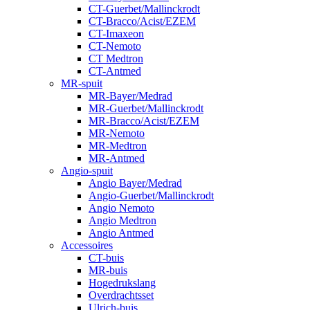
CT-Guerbet/Mallinckrodt
CT-Bracco/Acist/EZEM
CT-Imaxeon
CT-Nemoto
CT Medtron
CT-Antmed
MR-spuit
MR-Bayer/Medrad
MR-Guerbet/Mallinckrodt
MR-Bracco/Acist/EZEM
MR-Nemoto
MR-Medtron
MR-Antmed
Angio-spuit
Angio Bayer/Medrad
Angio-Guerbet/Mallinckrodt
Angio Nemoto
Angio Medtron
Angio Antmed
Accessoires
CT-buis
MR-buis
Hogedrukslang
Overdrachtsset
Ulrich-buis