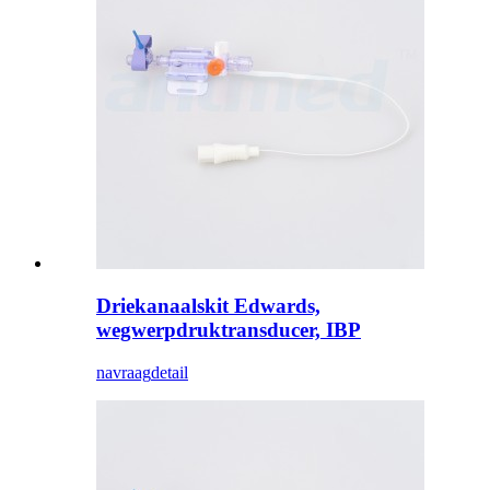
Driekanaalskit Edwards,
wegwerpdruktransducer, IBP
navraag
detail