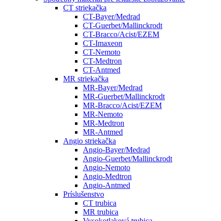
CT striekačka
CT-Bayer/Medrad
CT-Guerbet/Mallinckrodt
CT-Bracco/Acist/EZEM
CT-Imaxeon
CT-Nemoto
CT-Medtron
CT-Antmed
MR striekačka
MR-Bayer/Medrad
MR-Guerbet/Mallinckrodt
MR-Bracco/Acist/EZEM
MR-Nemoto
MR-Medtron
MR-Antmed
Angio striekačka
Angio-Bayer/Medrad
Angio-Guerbet/Mallinckrodt
Angio-Nemoto
Angio-Medtron
Angio-Antmed
Príslušenstvo
CT trubica
MR trubica
Vysokotlaková trubica