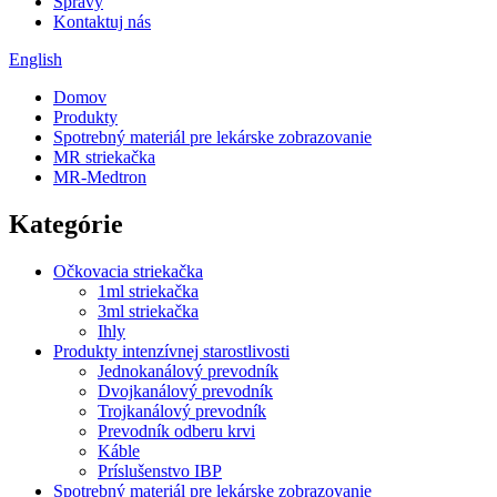
Správy
Kontaktuj nás
English
Domov
Produkty
Spotrebný materiál pre lekárske zobrazovanie
MR striekačka
MR-Medtron
Kategórie
Očkovacia striekačka
1ml striekačka
3ml striekačka
Ihly
Produkty intenzívnej starostlivosti
Jednokanálový prevodník
Dvojkanálový prevodník
Trojkanálový prevodník
Prevodník odberu krvi
Káble
Príslušenstvo IBP
Spotrebný materiál pre lekárske zobrazovanie