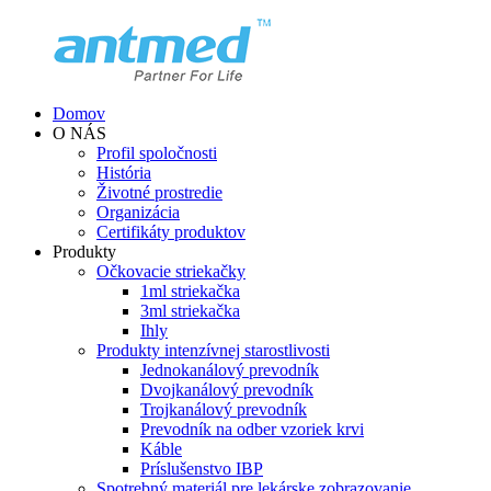
Domov
O NÁS
Profil spoločnosti
História
Životné prostredie
Organizácia
Certifikáty produktov
Produkty
Očkovacie striekačky
1ml striekačka
3ml striekačka
Ihly
Produkty intenzívnej starostlivosti
Jednokanálový prevodník
Dvojkanálový prevodník
Trojkanálový prevodník
Prevodník na odber vzoriek krvi
Káble
Príslušenstvo IBP
Spotrebný materiál pre lekárske zobrazovanie