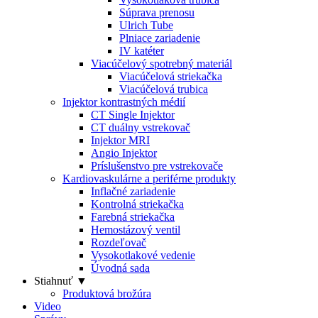
Súprava prenosu
Ulrich Tube
Plniace zariadenie
IV katéter
Viacúčelový spotrebný materiál
Viacúčelová striekačka
Viacúčelová trubica
Injektor kontrastných médií
CT Single Injektor
CT duálny vstrekovač
Injektor MRI
Angio Injektor
Príslušenstvo pre vstrekovače
Kardiovaskulárne a periférne produkty
Inflačné zariadenie
Kontrolná striekačka
Farebná striekačka
Hemostázový ventil
Rozdeľovač
Vysokotlakové vedenie
Úvodná sada
Stiahnuť ▼
Produktová brožúra
Video