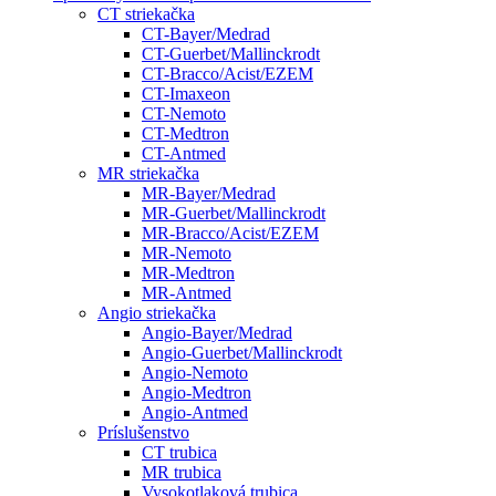
CT striekačka
CT-Bayer/Medrad
CT-Guerbet/Mallinckrodt
CT-Bracco/Acist/EZEM
CT-Imaxeon
CT-Nemoto
CT-Medtron
CT-Antmed
MR striekačka
MR-Bayer/Medrad
MR-Guerbet/Mallinckrodt
MR-Bracco/Acist/EZEM
MR-Nemoto
MR-Medtron
MR-Antmed
Angio striekačka
Angio-Bayer/Medrad
Angio-Guerbet/Mallinckrodt
Angio-Nemoto
Angio-Medtron
Angio-Antmed
Príslušenstvo
CT trubica
MR trubica
Vysokotlaková trubica