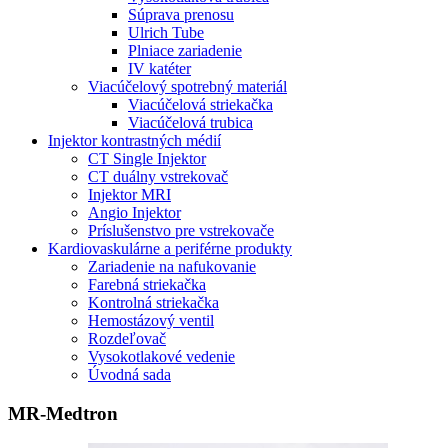
Súprava prenosu
Ulrich Tube
Plniace zariadenie
IV katéter
Viacúčelový spotrebný materiál
Viacúčelová striekačka
Viacúčelová trubica
Injektor kontrastných médií
CT Single Injektor
CT duálny vstrekovač
Injektor MRI
Angio Injektor
Príslušenstvo pre vstrekovače
Kardiovaskulárne a periférne produkty
Zariadenie na nafukovanie
Farebná striekačka
Kontrolná striekačka
Hemostázový ventil
Rozdeľovač
Vysokotlakové vedenie
Úvodná sada
MR-Medtron