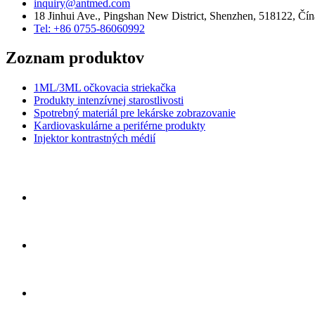
inquiry@antmed.com
18 Jinhui Ave., Pingshan New District, Shenzhen, 518122, Čín
Tel: +86 0755-86060992
Zoznam produktov
1ML/3ML očkovacia striekačka
Produkty intenzívnej starostlivosti
Spotrebný materiál pre lekárske zobrazovanie
Kardiovaskulárne a periférne produkty
Injektor kontrastných médií