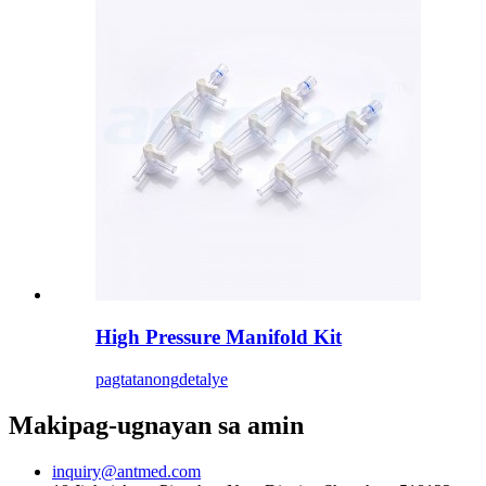
High Pressure Manifold Kit
pagtatanong
detalye
Makipag-ugnayan sa amin
inquiry@antmed.com