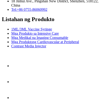
18 Jinhui Ave., Pingshan New District, Shenzhen, 518122,
China
Tel:+86 0755-86060992
Listahan ng Produkto
1ML/3ML Vaccine Syringe
Mga Produkto sa Intensive Care
Mga Medikal na Imaging Consumable
Mga Produktong Cardiovascular at Peripheral
Contrast Media Injector