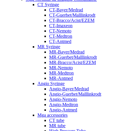
CT Syringe
CT-Bayer/Medrad
CT-Guerbet/Malllinkrodt
CT-Bracco/Acist/EZEM
CT-Imaxeon
CT-Nemoto
CT-Medtron
CT-Antmed
MR Syringe
MR-Bayer/Medrad
MR-Guerbet/Malllinkrodt
MR-Bracco/Acist/EZEM
MR-Nemoto
MR-Medtron
MR-Antmed
Angio Syringe
Angio-Bayer/Medrad
Angio-Guerbet/Malllinkrodt
Angio-Nemoto
Angio-Medtron
Angio-Antmed
Mga accessories
CT tube
MR tube
High Pressure Tube