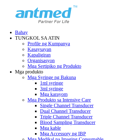
Bahay
TUNGKOL SA ATIN
Profile ng Kumpanya
Kasaysayan
Kapaligiran
Organisasyon
Mga Sertipiko ng Produkto
Mga produkto
Mga Syringe ng Bakuna
1ml syringe
3ml syringe
Mga karayom
Mga Produkto sa Intensive Care
Single Channel Transducer
Dual Channel Transducer
Triple Channel Transducer
Blood Sampling Transducer
Mga kable
Mga Accessory ng IBP
Mga Medikal na Imaging Consumable