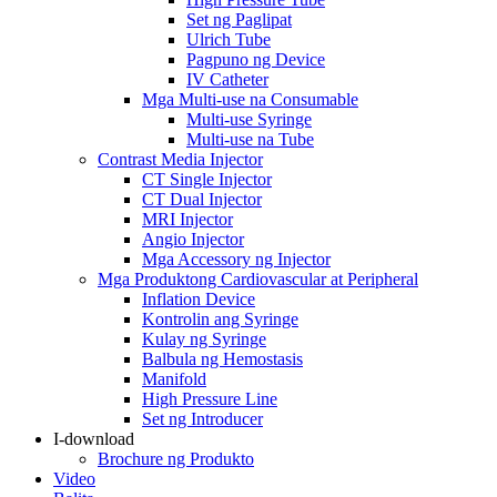
Set ng Paglipat
Ulrich Tube
Pagpuno ng Device
IV Catheter
Mga Multi-use na Consumable
Multi-use Syringe
Multi-use na Tube
Contrast Media Injector
CT Single Injector
CT Dual Injector
MRI Injector
Angio Injector
Mga Accessory ng Injector
Mga Produktong Cardiovascular at Peripheral
Inflation Device
Kontrolin ang Syringe
Kulay ng Syringe
Balbula ng Hemostasis
Manifold
High Pressure Line
Set ng Introducer
I-download
Brochure ng Produkto
Video