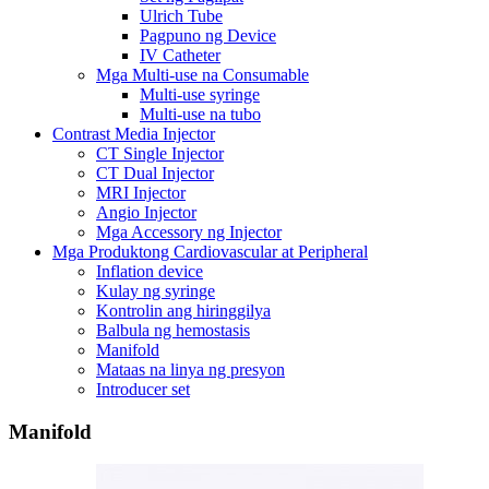
Ulrich Tube
Pagpuno ng Device
IV Catheter
Mga Multi-use na Consumable
Multi-use syringe
Multi-use na tubo
Contrast Media Injector
CT Single Injector
CT Dual Injector
MRI Injector
Angio Injector
Mga Accessory ng Injector
Mga Produktong Cardiovascular at Peripheral
Inflation device
Kulay ng syringe
Kontrolin ang hiringgilya
Balbula ng hemostasis
Manifold
Mataas na linya ng presyon
Introducer set
Manifold