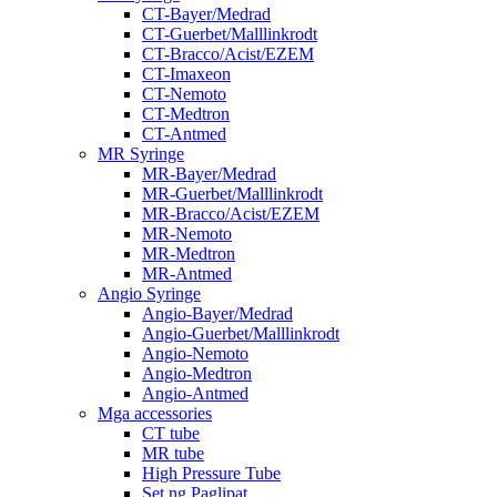
CT-Bayer/Medrad
CT-Guerbet/Malllinkrodt
CT-Bracco/Acist/EZEM
CT-Imaxeon
CT-Nemoto
CT-Medtron
CT-Antmed
MR Syringe
MR-Bayer/Medrad
MR-Guerbet/Malllinkrodt
MR-Bracco/Acist/EZEM
MR-Nemoto
MR-Medtron
MR-Antmed
Angio Syringe
Angio-Bayer/Medrad
Angio-Guerbet/Malllinkrodt
Angio-Nemoto
Angio-Medtron
Angio-Antmed
Mga accessories
CT tube
MR tube
High Pressure Tube
Set ng Paglipat