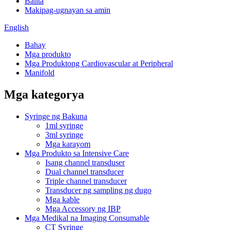
Balita
Makipag-ugnayan sa amin
English
Bahay
Mga produkto
Mga Produktong Cardiovascular at Peripheral
Manifold
Mga kategorya
Syringe ng Bakuna
1ml syringe
3ml syringe
Mga karayom
Mga Produkto sa Intensive Care
Isang channel transduser
Dual channel transducer
Triple channel transducer
Transducer ng sampling ng dugo
Mga kable
Mga Accessory ng IBP
Mga Medikal na Imaging Consumable
CT Syringe