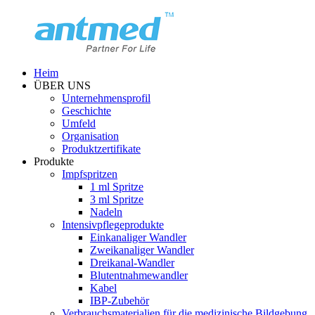
Heim
ÜBER UNS
Unternehmensprofil
Geschichte
Umfeld
Organisation
Produktzertifikate
Produkte
Impfspritzen
1 ml Spritze
3 ml Spritze
Nadeln
Intensivpflegeprodukte
Einkanaliger Wandler
Zweikanaliger Wandler
Dreikanal-Wandler
Blutentnahmewandler
Kabel
IBP-Zubehör
Verbrauchsmaterialien für die medizinische Bildgebung