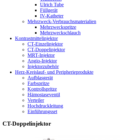
Ulrich Tube
Füllgerät
IV-Katheter
Mehrzweck-Verbrauchsmaterialien
Mehrzweckspritze
Mehrzweckschlauch
Kontrastmittelinjektor
CT-Einzelinjektor
CT-Doppelinjektor
MRT-Injektor
Angio-Injektor
Injektorzubehör
Herz-Kreislauf- und Peripherieprodukte
Aufblasgerät
Farbspritze
Kontrollspritze
Hämostaseventil
Verteiler
Hochdruckleitung
Einführungsset
CT-Doppelinjektor