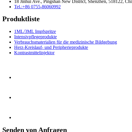
18 Jinhui Ave., Pingshan New District, Shenzhen, 518122, Ch
Tel.:+86 0755-86060992
Produktliste
1ML/3ML Impfspritze
Intensivpflegeprodukte
Verbrauchsmaterialien für die medizinische Bildgebung
Herz-Kreislauf- und Peripherieprodukte
Kontrastmittelinjektor
Senden von Anfragen