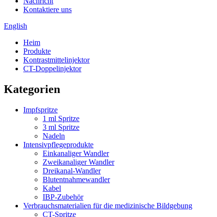
Nachricht
Kontaktiere uns
English
Heim
Produkte
Kontrastmittelinjektor
CT-Doppelinjektor
Kategorien
Impfspritze
1 ml Spritze
3 ml Spritze
Nadeln
Intensivpflegeprodukte
Einkanaliger Wandler
Zweikanaliger Wandler
Dreikanal-Wandler
Blutentnahmewandler
Kabel
IBP-Zubehör
Verbrauchsmaterialien für die medizinische Bildgebung
CT-Spritze