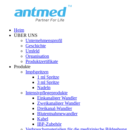
Heim
ÜBER UNS
Unternehmensprofil
Geschichte
Umfeld
Organisation
Produktzertifikate
Produkte
Impfspritzen
1 ml Spritze
3 ml Spritze
Nadeln
Intensivpflegeprodukte
Einkanaliger Wandler
Zweikanaliger Wandler
Dreikanal-Wandler
Blutentnahmewandler
Kabel
IBP-Zubehör
Verbrauchsmaterialien für die medizinische Bildgebung