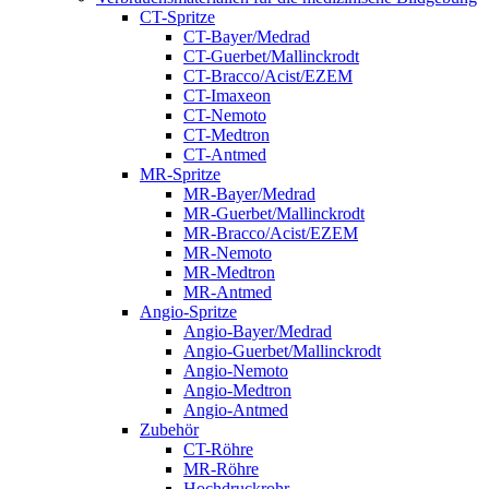
CT-Spritze
CT-Bayer/Medrad
CT-Guerbet/Mallinckrodt
CT-Bracco/Acist/EZEM
CT-Imaxeon
CT-Nemoto
CT-Medtron
CT-Antmed
MR-Spritze
MR-Bayer/Medrad
MR-Guerbet/Mallinckrodt
MR-Bracco/Acist/EZEM
MR-Nemoto
MR-Medtron
MR-Antmed
Angio-Spritze
Angio-Bayer/Medrad
Angio-Guerbet/Mallinckrodt
Angio-Nemoto
Angio-Medtron
Angio-Antmed
Zubehör
CT-Röhre
MR-Röhre
Hochdruckrohr