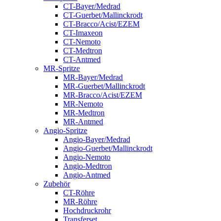
CT-Bayer/Medrad
CT-Guerbet/Mallinckrodt
CT-Bracco/Acist/EZEM
CT-Imaxeon
CT-Nemoto
CT-Medtron
CT-Antmed
MR-Spritze
MR-Bayer/Medrad
MR-Guerbet/Mallinckrodt
MR-Bracco/Acist/EZEM
MR-Nemoto
MR-Medtron
MR-Antmed
Angio-Spritze
Angio-Bayer/Medrad
Angio-Guerbet/Mallinckrodt
Angio-Nemoto
Angio-Medtron
Angio-Antmed
Zubehör
CT-Röhre
MR-Röhre
Hochdruckrohr
Transferset