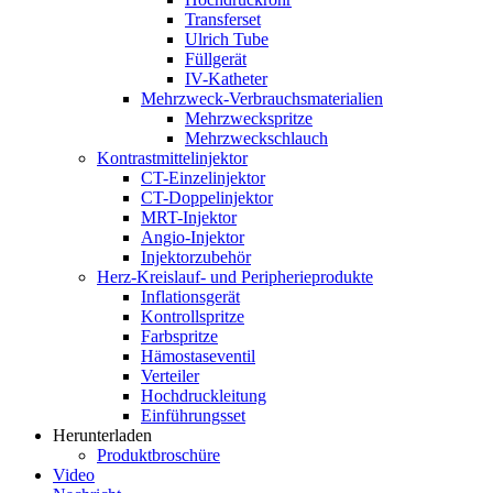
Transferset
Ulrich Tube
Füllgerät
IV-Katheter
Mehrzweck-Verbrauchsmaterialien
Mehrzweckspritze
Mehrzweckschlauch
Kontrastmittelinjektor
CT-Einzelinjektor
CT-Doppelinjektor
MRT-Injektor
Angio-Injektor
Injektorzubehör
Herz-Kreislauf- und Peripherieprodukte
Inflationsgerät
Kontrollspritze
Farbspritze
Hämostaseventil
Verteiler
Hochdruckleitung
Einführungsset
Herunterladen
Produktbroschüre
Video