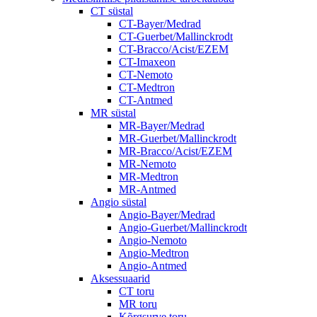
CT süstal
CT-Bayer/Medrad
CT-Guerbet/Mallinckrodt
CT-Bracco/Acist/EZEM
CT-Imaxeon
CT-Nemoto
CT-Medtron
CT-Antmed
MR süstal
MR-Bayer/Medrad
MR-Guerbet/Mallinckrodt
MR-Bracco/Acist/EZEM
MR-Nemoto
MR-Medtron
MR-Antmed
Angio süstal
Angio-Bayer/Medrad
Angio-Guerbet/Mallinckrodt
Angio-Nemoto
Angio-Medtron
Angio-Antmed
Aksessuaarid
CT toru
MR toru
Kõrgsurve toru