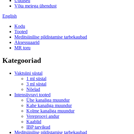
Uudised
Võta meiega ühendust
English
Kodu
Tooted
Meditsiinilise pildistamise tarbekaubad
Aksessuaarid
MR toru
Kategooriad
Vaktsiini süstal
1 ml süstal
3 ml süstal
Nõelad
Intensiivravi tooted
Ühe kanaliga muundur
Kahe kanaliga muundur
Kolme kanaliga muundur
Vereproovi andur
Kaablid
IBP tarvikud
Meditsiinilise pildistamise tarbekaubad