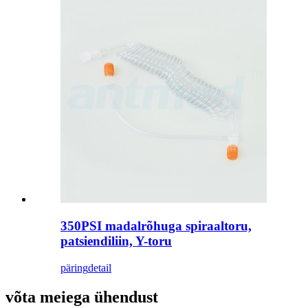
350PSI madalrõhuga spiraaltoru,
patsiendiliin, Y-toru
päring
detail
võta meiega ühendust