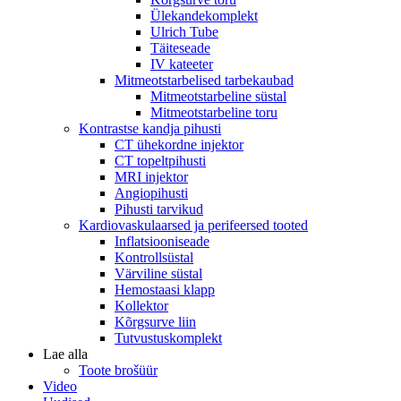
Ülekandekomplekt
Ulrich Tube
Täiteseade
IV kateeter
Mitmeotstarbelised tarbekaubad
Mitmeotstarbeline süstal
Mitmeotstarbeline toru
Kontrastse kandja pihusti
CT ühekordne injektor
CT topeltpihusti
MRI injektor
Angiopihusti
Pihusti tarvikud
Kardiovaskulaarsed ja perifeersed tooted
Inflatsiooniseade
Kontrollsüstal
Värviline süstal
Hemostaasi klapp
Kollektor
Kõrgsurve liin
Tutvustuskomplekt
Lae alla
Toote brošüür
Video