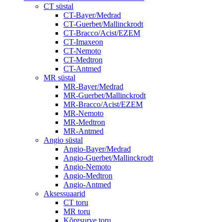
CT süstal
CT-Bayer/Medrad
CT-Guerbet/Mallinckrodt
CT-Bracco/Acist/EZEM
CT-Imaxeon
CT-Nemoto
CT-Medtron
CT-Antmed
MR süstal
MR-Bayer/Medrad
MR-Guerbet/Mallinckrodt
MR-Bracco/Acist/EZEM
MR-Nemoto
MR-Medtron
MR-Antmed
Angio süstal
Angio-Bayer/Medrad
Angio-Guerbet/Mallinckrodt
Angio-Nemoto
Angio-Medtron
Angio-Antmed
Aksessuaarid
CT toru
MR toru
Kõrgsurve toru