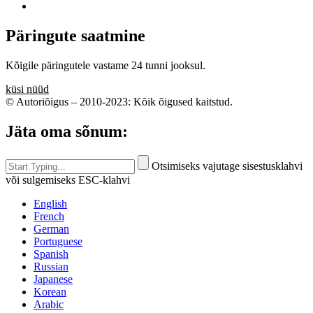
Päringute saatmine
Kõigile päringutele vastame 24 tunni jooksul.
küsi nüüd
© Autoriõigus – 2010-2023: Kõik õigused kaitstud.
Jäta oma sõnum:
Otsimiseks vajutage sisestusklahvi
või sulgemiseks ESC-klahvi
English
French
German
Portuguese
Spanish
Russian
Japanese
Korean
Arabic