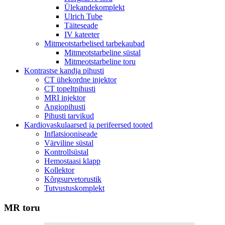
Ülekandekomplekt
Ulrich Tube
Täiteseade
IV kateeter
Mitmeotstarbelised tarbekaubad
Mitmeotstarbeline süstal
Mitmeotstarbeline toru
Kontrastse kandja pihusti
CT ühekordne injektor
CT topeltpihusti
MRI injektor
Angiopihusti
Pihusti tarvikud
Kardiovaskulaarsed ja perifeersed tooted
Inflatsiooniseade
Värviline süstal
Kontrollsüstal
Hemostaasi klapp
Kollektor
Kõrgsurvetorustik
Tutvustuskomplekt
MR toru