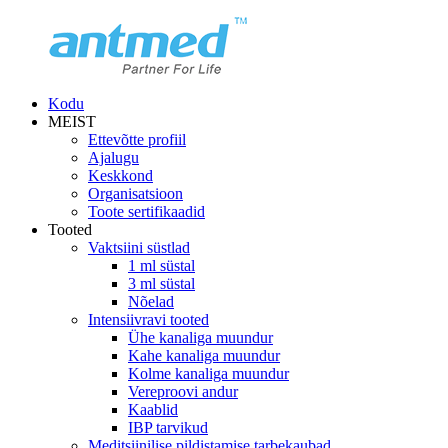
Kodu
MEIST
Ettevõtte profiil
Ajalugu
Keskkond
Organisatsioon
Toote sertifikaadid
Tooted
Vaktsiini süstlad
1 ml süstal
3 ml süstal
Nõelad
Intensiivravi tooted
Ühe kanaliga muundur
Kahe kanaliga muundur
Kolme kanaliga muundur
Vereproovi andur
Kaablid
IBP tarvikud
Meditsiinilise pildistamise tarbekaubad