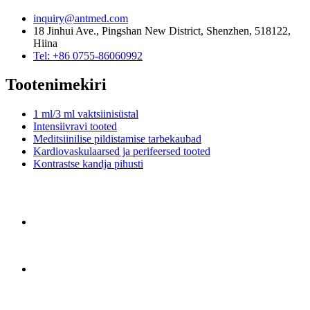
inquiry@antmed.com
18 Jinhui Ave., Pingshan New District, Shenzhen, 518122,
Hiina
Tel: +86 0755-86060992
Tootenimekiri
1 ml/3 ml vaktsiinisüstal
Intensiivravi tooted
Meditsiinilise pildistamise tarbekaubad
Kardiovaskulaarsed ja perifeersed tooted
Kontrastse kandja pihusti