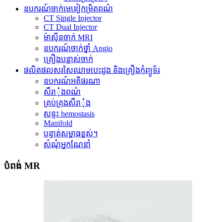
ឧបករណ៍ចាក់មេឌៀកម្រិតពណ៌
CT Single Injector
CT Dual Injector
ម៉ាស៊ីនចាក់ MRI
ឧបករណ៍ចាក់ថ្នាំ Angio
គ្រឿងបន្លាស់ចាក់
ផលិតផលសរសៃឈាមបេះដូង និងគ្រឿងកុំព្យូទ័រ
ឧបករណ៍អតិផរណា
សឺរាុំងពណ៌
គ្រប់គ្រងសឺរាុំង
សន្ទះ hemostasis
Manifold
បន្ទាត់សម្ពាធខ្ពស់។
សំណុំអ្នកណែនាំ
បំពង់ MR