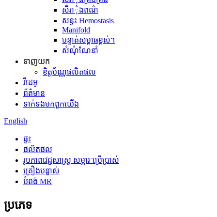
សឺរាុំងពណ៌
សន្ទះ Hemostasis
Manifold
បន្ទាត់សម្ពាធខ្ពស់។
សំណុំណែនាំ
ទាញយក
ខិត្តប័ណ្ណផលិតផល
វីដេអូ
ព័ត៌មាន
ទាក់ទង​មក​ពួក​យើង
English
ផ្ទះ
ផលិតផល
រូបភាពវេជ្ជសាស្ត្រ សម្ភារៈប្រើប្រាស់
គ្រឿងបន្លាស់
បំពង់ MR
ប្រភេទ