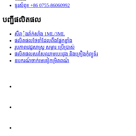
ទូរស័ព្ទ៖ +86 0755-86060992
បញ្ជីផលិតផល
សឺរាុំងវ៉ាក់សាំង 1ML/3ML
ផលិតផលថែទាំដែលពឹងផ្អែកខ្លាំង
រូបភាពវេជ្ជសាស្ត្រ សម្ភារៈប្រើប្រាស់
ផលិតផលសរសៃឈាមបេះដូង និងគ្រឿងកុំព្យូទ័រ
ឧបករណ៍ចាក់មេឌៀកម្រិតពណ៌