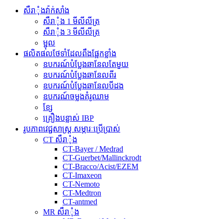
សឺរាុំងវ៉ាក់សាំង
សឺរាុំង 1 មីលីលីត្រ
សឺរាុំង 3 មីលីលីត្រ
ម្ជុល
ផលិតផលថែទាំដែលពឹងផ្អែកខ្លាំង
ឧបករណ៍បំប្លែងឆានែលតែមួយ
ឧបករណ៍បំប្លែងឆានែលពីរ
ឧបករណ៍បំប្លែងឆានែលបីដង
ឧបករណ៍ចម្លងគំរូឈាម
ខ្សែ
គ្រឿងបន្លាស់ IBP
រូបភាពវេជ្ជសាស្ត្រ សម្ភារៈប្រើប្រាស់
CT សឺរាុំង
CT-Bayer / Medrad
CT-Guerbet/Mallinckrodt
CT-Bracco/Acist/EZEM
CT-Imaxeon
CT-Nemoto
CT-Medtron
CT-antmed
MR សឺរាុំង