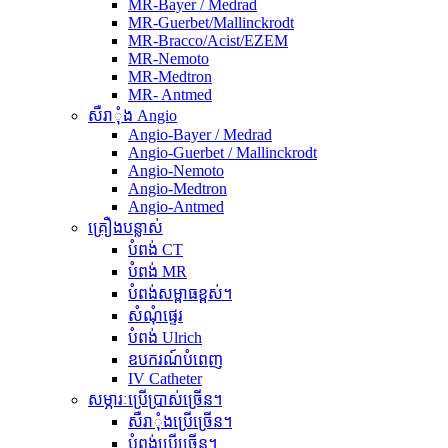
MR-Bayer / Medrad
MR-Guerbet/Mallinckrodt
MR-Bracco/Acist/EZEM
MR-Nemoto
MR-Medtron
MR- Antmed
សឺរាុំង Angio
Angio-Bayer / Medrad
Angio-Guerbet / Mallinckrodt
Angio-Nemoto
Angio-Medtron
Angio-Antmed
គ្រឿងបន្លាស់
បំពង់ CT
បំពង់ MR
បំពង់សម្ពាធខ្ពស់។
សំណុំផ្ទេរ
បំពង់ Ulrich
ឧបករណ៍បំពេញ
IV Catheter
សម្ភារៈប្រើប្រាស់ច្រើន។
សឺរាុំងប្រើច្រើន។
បំពង់ប្រើច្រើន។