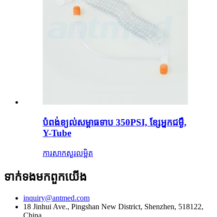
បំពង់ខ្យល់សម្ពាធទាប 350PSI, ខ្សែអ្នកជម្ងឺ,
Y-Tube
ការសាកសួរ
លម្អិត
ទាក់ទង​មក​ពួក​យើង
inquiry@antmed.com
18 Jinhui Ave., Pingshan New District, Shenzhen, 518122,
China