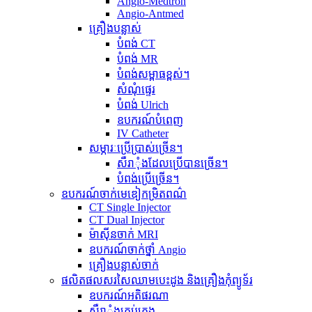
Angio-Medtron
Angio-Antmed
គ្រឿងបន្លាស់
បំពង់ CT
បំពង់ MR
បំពង់សម្ពាធខ្ពស់។
សំណុំផ្ទេរ
បំពង់ Ulrich
ឧបករណ៍បំពេញ
IV Catheter
សម្ភារៈប្រើប្រាស់ច្រើន។
សឺរាុំងដែលប្រើបានច្រើន។
បំពង់ប្រើច្រើន។
ឧបករណ៍ចាក់មេឌៀកម្រិតពណ៌
CT Single Injector
CT Dual Injector
ម៉ាស៊ីនចាក់ MRI
ឧបករណ៍ចាក់ថ្នាំ Angio
គ្រឿងបន្លាស់ចាក់
ផលិតផលសរសៃឈាមបេះដូង និងគ្រឿងកុំព្យូទ័រ
ឧបករណ៍អតិផរណា
សឺរាុំងគ្រប់គ្រង