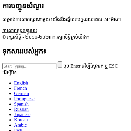
ការបញ្ជូនសំណួរ
សម្រាប់ការសាកសួរណាមួយ យើងនឹងឆ្លើយតបក្នុងរយៈពេល 24 ម៉ោង។
ការសាកសួរឥឡូវនេះ
© រក្សាសិទ្ធិ - ២០១០-២០២៣៖ រក្សាសិទ្ធិគ្រប់យ៉ាង។
ទុកសាររបស់អ្នក៖
ចុច Enter ដើម្បីស្វែងរក ឬ ESC
ដើម្បីបិទ
English
French
German
Portuguese
Spanish
Russian
Japanese
Korean
Arabic
Irish