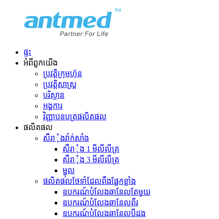
ផ្ទះ
អំពី​ពួក​យើង
ប្រវត្តិ​ក្រុមហ៊ុន
ប្រវត្តិសាស្ត្រ
បរិស្ថាន
អង្គការ
វិញ្ញាបនបត្រផលិតផល
ផលិតផល
សឺរាុំងវ៉ាក់សាំង
សឺរាុំង 1 មីលីលីត្រ
សឺរាុំង 3 មីលីលីត្រ
ម្ជុល
ផលិតផលថែទាំដែលពឹងផ្អែកខ្លាំង
ឧបករណ៍បំលែងឆានែលតែមួយ
ឧបករណ៍បំលែងឆានែលពីរ
ឧបករណ៍បំលែងឆានែលបីដង