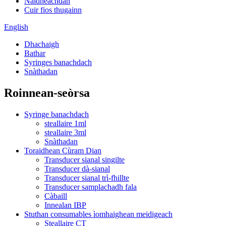
Naidheachdan
Cuir fios thugainn
English
Dhachaigh
Bathar
Syringes banachdach
Snàthadan
Roinnean-seòrsa
Syringe banachdach
steallaire 1ml
steallaire 3ml
Snàthadan
Toraidhean Cùram Dian
Transducer sianal singilte
Transducer dà-sianal
Transducer sianal trì-fhillte
Transducer samplachadh fala
Càbaill
Innealan IBP
Stuthan consumables ìomhaighean meidigeach
Steallaire CT