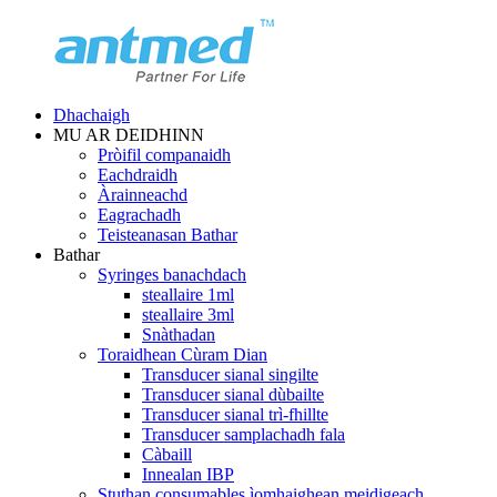
Dhachaigh
MU AR DEIDHINN
Pròifil companaidh
Eachdraidh
Àrainneachd
Eagrachadh
Teisteanasan Bathar
Bathar
Syringes banachdach
steallaire 1ml
steallaire 3ml
Snàthadan
Toraidhean Cùram Dian
Transducer sianal singilte
Transducer sianal dùbailte
Transducer sianal trì-fhillte
Transducer samplachadh fala
Càbaill
Innealan IBP
Stuthan consumables ìomhaighean meidigeach