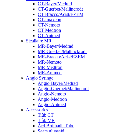
CT-Bayer/Medrad
CT-Guerbet/Mallincrodt
CT-Bracco/Acist/EZEM
CT-Imaxeon
CT-Nemoto
CT-Medtron
CT-Antmed
Steallaire MR
MR-Bayer/Medrad
MR-Guerbet/Mallinckrodt
MR-Bracco/Acist/EZEM
MR-Nemoto
MR-Medtron
MR-Antmed
Angio Syringe
Angio-Bayer/Medrad
Angio-Guerbet/Mallincrodt
Angio-Nemoto
Angio-Medtron
Angio-Antmed
Accessories
Tiùb CT
Tiùb MR
Àrd Brùthadh Tube
Seata gluasaid