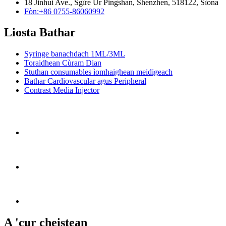
18 Jinhui Ave., Sgìre Ùr Pingshan, Shenzhen, 518122, Sìona
Fòn:+86 0755-86060992
Liosta Bathar
Syringe banachdach 1ML/3ML
Toraidhean Cùram Dian
Stuthan consumables ìomhaighean meidigeach
Bathar Cardiovascular agus Peripheral
Contrast Media Injector
A 'cur cheistean