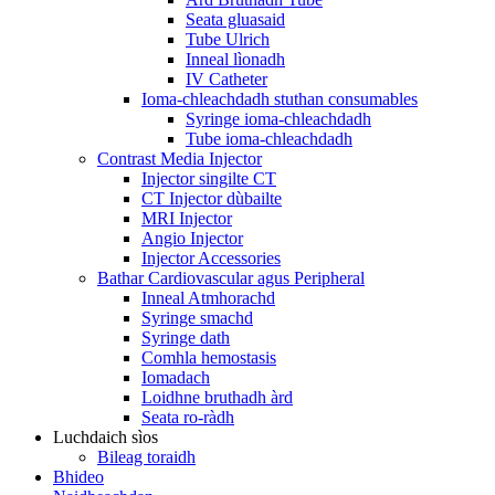
Seata gluasaid
Tube Ulrich
Inneal lìonadh
IV Catheter
Ioma-chleachdadh stuthan consumables
Syringe ioma-chleachdadh
Tube ioma-chleachdadh
Contrast Media Injector
Injector singilte CT
CT Injector dùbailte
MRI Injector
Angio Injector
Injector Accessories
Bathar Cardiovascular agus Peripheral
Inneal Atmhorachd
Syringe smachd
Syringe dath
Comhla hemostasis
Iomadach
Loidhne bruthadh àrd
Seata ro-ràdh
Luchdaich sìos
Bileag toraidh
Bhideo