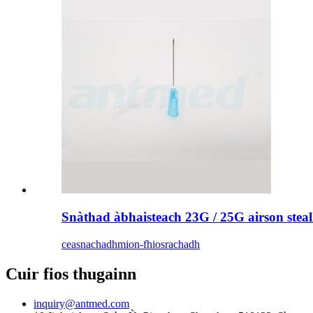
Snàthad àbhaisteach 23G / 25G airson stea
ceasnachadh
mion-fhiosrachadh
Cuir fios thugainn
inquiry@antmed.com