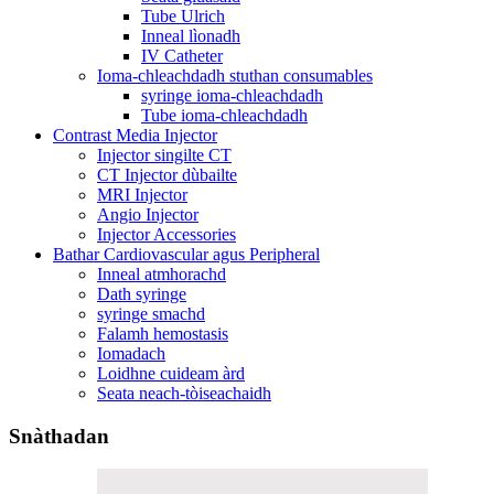
Tube Ulrich
Inneal lìonadh
IV Catheter
Ioma-chleachdadh stuthan consumables
syringe ioma-chleachdadh
Tube ioma-chleachdadh
Contrast Media Injector
Injector singilte CT
CT Injector dùbailte
MRI Injector
Angio Injector
Injector Accessories
Bathar Cardiovascular agus Peripheral
Inneal atmhorachd
Dath syringe
syringe smachd
Falamh hemostasis
Iomadach
Loidhne cuideam àrd
Seata neach-tòiseachaidh
Snàthadan