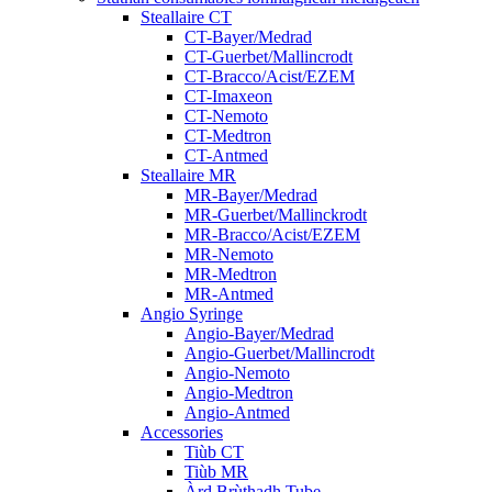
Steallaire CT
CT-Bayer/Medrad
CT-Guerbet/Mallincrodt
CT-Bracco/Acist/EZEM
CT-Imaxeon
CT-Nemoto
CT-Medtron
CT-Antmed
Steallaire MR
MR-Bayer/Medrad
MR-Guerbet/Mallinckrodt
MR-Bracco/Acist/EZEM
MR-Nemoto
MR-Medtron
MR-Antmed
Angio Syringe
Angio-Bayer/Medrad
Angio-Guerbet/Mallincrodt
Angio-Nemoto
Angio-Medtron
Angio-Antmed
Accessories
Tiùb CT
Tiùb MR
Àrd Brùthadh Tube