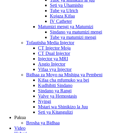
Seti ya Uhamisho
Tube ya Ulrich
Kujaza Kifaa
IV Catheter
Matumizi mengi ya Matumizi
Sindano ya matumizi mengi
Tube ya matumizi mengi
Tofautisha Media Injector
CT Injector Moja
CT Dual Injector
Injector ya MRI
Angio Injector
Vifaa vya Injector
Bidhaa za Moyo na Mishipa ya Pembeni
Kifaa cha mfumuko wa bei
Kudhibiti Sindano
Sindano ya Rangi
Valve ya Hemostasis
Nyingi
Mstari wa Shinikizo la Juu
Seti ya Kitangulizi
Pakua
Brosha ya Bidhaa
Video