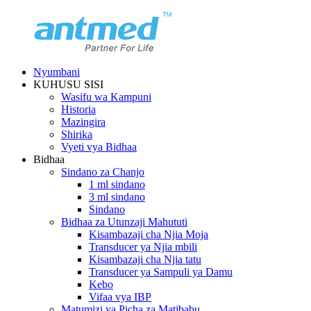
Nyumbani
KUHUSU SISI
Wasifu wa Kampuni
Historia
Mazingira
Shirika
Vyeti vya Bidhaa
Bidhaa
Sindano za Chanjo
1 ml sindano
3 ml sindano
Sindano
Bidhaa za Utunzaji Mahututi
Kisambazaji cha Njia Moja
Transducer ya Njia mbili
Kisambazaji cha Njia tatu
Transducer ya Sampuli ya Damu
Kebo
Vifaa vya IBP
Matumizi ya Picha za Matibabu