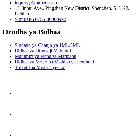
inquiry@antmed.com
18 Jinhui Ave., Pingshan New District, Shenzhen, 518122,
Uchina
Simu:+86 0755-86060992
Orodha ya Bidhaa
Sindano ya Chanjo ya 1ML/3ML
Bidhaa za Utunzaji Mahututi
Matumizi ya Picha za Matibabu
Bidhaa za Moyo na Mishipa ya Pembeni
Tofautisha Media Injector