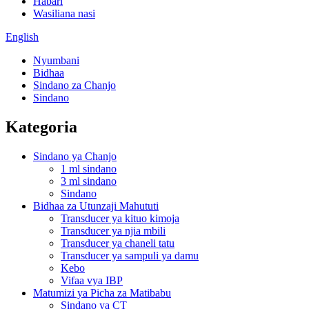
Habari
Wasiliana nasi
English
Nyumbani
Bidhaa
Sindano za Chanjo
Sindano
Kategoria
Sindano ya Chanjo
1 ml sindano
3 ml sindano
Sindano
Bidhaa za Utunzaji Mahututi
Transducer ya kituo kimoja
Transducer ya njia mbili
Transducer ya chaneli tatu
Transducer ya sampuli ya damu
Kebo
Vifaa vya IBP
Matumizi ya Picha za Matibabu
Sindano ya CT