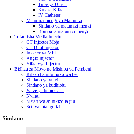
Tube ya Ulrich
Kujaza Kifaa
IV Catheter
Matumizi mengi ya Matumizi
Sindano ya matumizi mengi
Bomba la matumizi mengi
Tofautisha Media Injector
CT Injector Moja
CT Dual Injector
Injector ya MRI
Angio Injector
Vifaa vya Injector
Bidhaa za Moyo na Mishipa ya Pembeni
Kifaa cha mfumuko wa bei
Sindano ya rangi
Sindano ya kudhibiti
Valve ya hemostasis
Nyingi
Mstari wa shinikizo la juu
Seti ya mtangulizi
Sindano