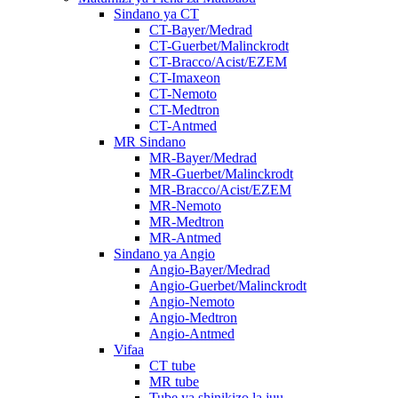
Sindano ya CT
CT-Bayer/Medrad
CT-Guerbet/Malinckrodt
CT-Bracco/Acist/EZEM
CT-Imaxeon
CT-Nemoto
CT-Medtron
CT-Antmed
MR Sindano
MR-Bayer/Medrad
MR-Guerbet/Malinckrodt
MR-Bracco/Acist/EZEM
MR-Nemoto
MR-Medtron
MR-Antmed
Sindano ya Angio
Angio-Bayer/Medrad
Angio-Guerbet/Malinckrodt
Angio-Nemoto
Angio-Medtron
Angio-Antmed
Vifaa
CT tube
MR tube
Tube ya shinikizo la juu