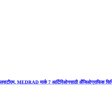
ार्क व्ही प्लसटीएम, MEDRAD मार्क 7 आर्टिरिओनसाठी अँजिओग्राफिक सिर