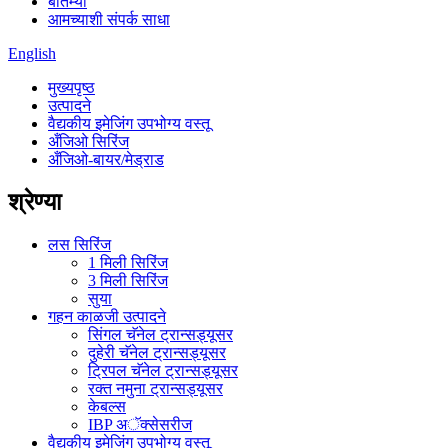
बातम्या
आमच्याशी संपर्क साधा
English
मुख्यपृष्ठ
उत्पादने
वैद्यकीय इमेजिंग उपभोग्य वस्तू
अँजिओ सिरिंज
अँजिओ-बायर/मेड्राड
श्रेण्या
लस सिरिंज
1 मिली सिरिंज
3 मिली सिरिंज
सुया
गहन काळजी उत्पादने
सिंगल चॅनेल ट्रान्सड्यूसर
दुहेरी चॅनेल ट्रान्सड्यूसर
ट्रिपल चॅनेल ट्रान्सड्यूसर
रक्त नमुना ट्रान्सड्यूसर
केबल्स
IBP अॅक्सेसरीज
वैद्यकीय इमेजिंग उपभोग्य वस्तू