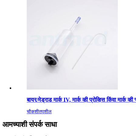
बायर/मेड्राड मार्क IV, मार्क व्ही प्रोव्हिस किंवा म
चौकशी
तपशील
आमच्याशी संपर्क साधा