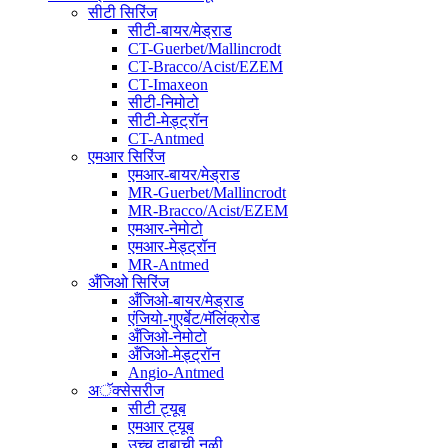
सीटी सिरिंज
सीटी-बायर/मेड्राड
CT-Guerbet/Mallincrodt
CT-Bracco/Acist/EZEM
CT-Imaxeon
सीटी-निमोटो
सीटी-मेड्ट्रॉन
CT-Antmed
एमआर सिरिंज
एमआर-बायर/मेड्राड
MR-Guerbet/Mallincrodt
MR-Bracco/Acist/EZEM
एमआर-नेमोटो
एमआर-मेड्ट्रॉन
MR-Antmed
अँजिओ सिरिंज
अँजिओ-बायर/मेड्राड
एंजियो-गुएर्बेट/मॅलिंक्रोड
अँजिओ-नेमोटो
अँजिओ-मेड्ट्रॉन
Angio-Antmed
अॅक्सेसरीज
सीटी ट्यूब
एमआर ट्यूब
उच्च दाबाची नळी