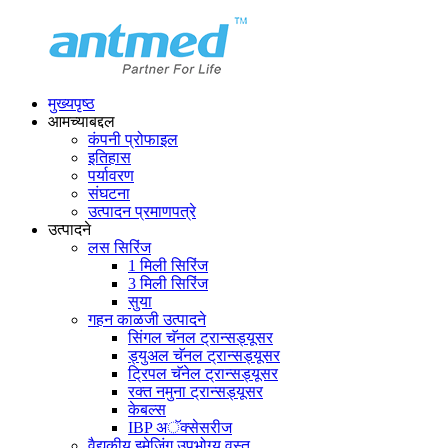
मुख्यपृष्ठ
आमच्याबद्दल
कंपनी प्रोफाइल
इतिहास
पर्यावरण
संघटना
उत्पादन प्रमाणपत्रे
उत्पादने
लस सिरिंज
1 मिली सिरिंज
3 मिली सिरिंज
सुया
गहन काळजी उत्पादने
सिंगल चॅनल ट्रान्सड्यूसर
ड्युअल चॅनल ट्रान्सड्यूसर
ट्रिपल चॅनेल ट्रान्सड्यूसर
रक्त नमुना ट्रान्सड्यूसर
केबल्स
IBP अॅक्सेसरीज
वैद्यकीय इमेजिंग उपभोग्य वस्तू