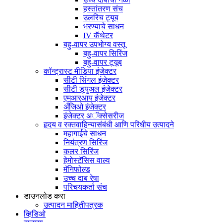
हस्तांतरण संच
उलरिच ट्यूब
भरण्याचे साधन
IV कॅथेटर
बहु-वापर उपभोग्य वस्तू
बहु-वापर सिरिंज
बहु-वापर ट्यूब
कॉन्ट्रास्ट मीडिया इंजेक्टर
सीटी सिंगल इंजेक्टर
सीटी ड्युअल इंजेक्टर
एमआरआय इंजेक्टर
अँजिओ इंजेक्टर
इंजेक्टर अॅक्सेसरीज
हृदय व रक्तवाहिन्यासंबंधी आणि परिधीय उत्पादने
महागाईचे साधन
नियंत्रण सिरिंज
कलर सिरिंज
हेमोस्टॅसिस वाल्व
मॅनिफोल्ड
उच्च दाब रेषा
परिचयकर्ता संच
डाउनलोड करा
उत्पादन माहितीपत्रक
व्हिडिओ