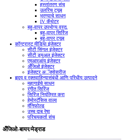
हस्तांतरण संच
उलरिच ट्यूब
भरण्याचे साधन
IV कॅथेटर
बहु-वापर उपभोग्य वस्तू
बहु-वापर सिरिंज
बहु-वापर ट्यूब
कॉन्ट्रास्ट मीडिया इंजेक्टर
सीटी सिंगल इंजेक्टर
सीटी ड्युअल इंजेक्टर
एमआरआय इंजेक्टर
अँजिओ इंजेक्टर
इंजेक्टर अॅक्सेसरीज
हृदय व रक्तवाहिन्यासंबंधी आणि परिधीय उत्पादने
महागाईचे साधन
रंगीत सिरिंज
सिरिंज नियंत्रित करा
हेमोस्टॅसिस वाल्व
मॅनिफोल्ड
उच्च दाब रेषा
परिचयकर्ता संच
अँजिओ-बायर/मेड्राड