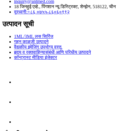
inquiry@antmed.com
18 जिनहुई एव्हे., पिंगशान न्यू डिस्ट्रिक्ट, शेन्झेन, 518122, चीन
दूरध्वनी:+८६ ०७५५-८६०६०९९२
उत्पादन सूची
1ML/3ML लस सिरिंज
गहन काळजी उत्पादने
वैद्यकीय इमेजिंग उपभोग्य वस्तू
हृदय व रक्तवाहिन्यासंबंधी आणि परिधीय उत्पादने
कॉन्ट्रास्ट मीडिया इंजेक्टर