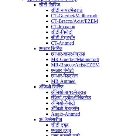
सीटी सिरिंज
सीटी-बायर/मेड्राड
CT-Guerbet/Mallincrodt
CT-Bracco/Acist/EZEM
CT-Imaxeon
सीटी-निमोटो
सीटी-मेड्ट्रॉन
CT-Antmed
एमआर सिरिंज
एमआर-बायर/मेड्राड
MR-Guerbet/Mallincrodt
MR-Bracco/Acist/EZEM
एमआर-नेमोटो
एमआर-मेड्ट्रॉन
MR-Antmed
अँजिओ सिरिंज
अँजिओ-बायर/मेड्राड
एंजियो-गुएर्बेट/मॅलिंक्रोड
अँजिओ-नेमोटो
अँजिओ-मेड्ट्रॉन
Angio-Antmed
अॅक्सेसरीज
सीटी ट्यूब
एमआर ट्यूब
उच्च दाबाची नळी