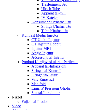
Trasferiment Set
Ulrich Tube
Apparat tal-mili
IV Kateter
Konsumabbli b'ħafna użu
Siringa b'ħafna użu
Tubu b'ħafna użu
Kuntrast Media Injector
CT Uniku Injettur
CT Injettur Doppju
Injettur MRI
Angio Injettur
Aċċessorji tal-Injettur
Prodotti Kardjovaskulari u Periferali
Apparat tal-Inflazzjoni
Siringa tal-Kontroll
Siringa tal-Kulur
Valv Emostażi
Manifold
Linja ta' Pressjoni Għolja
Sett tal-Introduttur
Niżżel
Fuljett tal-Prodott
Video