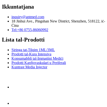
Ikkuntatjana
inquiry@antmed.com
18 Jinhui Ave., Pingshan New District, Shenzhen, 518122, iċ-
Ċina
Tel:+86 0755-86060992
Lista tal-Prodotti
Siringa tat-Tilqim 1ML/3ML
Prodotti tal-Kura Intensiva
Konsumabbli tal-Immaġini Mediċi
Prodotti Kardjovaskulari u Periferali
Kuntrast Media Injector