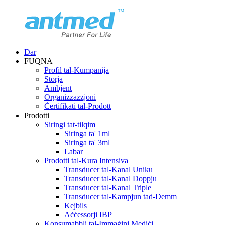
Dar
FUQNA
Profil tal-Kumpanija
Storja
Ambjent
Organizzazzjoni
Ċertifikati tal-Prodott
Prodotti
Siringi tat-tilqim
Siringa ta' 1ml
Siringa ta' 3ml
Labar
Prodotti tal-Kura Intensiva
Transducer tal-Kanal Uniku
Transducer tal-Kanal Doppju
Transducer tal-Kanal Triple
Transducer tal-Kampjun tad-Demm
Kejbils
Aċċessorji IBP
Konsumabbli tal-Immaġini Mediċi