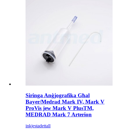
Siringa Anġjografika Għal
Bayer/Medrad Mark IV, Mark V
ProVis jew Mark V PlusTM,
MEDRAD Mark 7 Arterion
inkjesta
dettall