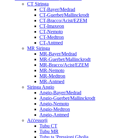
CT Siringa
CT-Bayer/Medrad
CT-Guerbet/Mallinckrodt
CT-Bracco/Acist/EZEM
CT-Imaxeon
CT-Nemoto
CT-Medtron
CT-Antmed
MR Siringa
MR-Bayer/Medrad
MR-Guerbet/Mallinckrodt
MR-Bracco/Acist/EZEM
MR-Nemoto
MR-Medtron
MR-Antmed
Siringa Angio
Angio-Bayer/Medrad
Angio-Guerbet/Mallinckrodt
Angio-Nemoto
Angio-Medtron
Angio-Antmed
Aċċessorji
Tubu CT
Tubu MR
Tubu ta 'Pressjoni Għolja