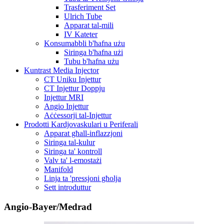
Trasferiment Set
Ulrich Tube
Apparat tal-mili
IV Kateter
Konsumabbli b'ħafna użu
Siringa b'ħafna użi
Tubu b'ħafna użu
Kuntrast Media Injector
CT Uniku Injettur
CT Injettur Doppju
Injettur MRI
Angio Injettur
Aċċessorji tal-Injettur
Prodotti Kardjovaskulari u Periferali
Apparat għall-inflazzjoni
Siringa tal-kulur
Siringa ta' kontroll
Valv ta' l-emostażi
Manifold
Linja ta 'pressjoni għolja
Sett introduttur
Angio-Bayer/Medrad