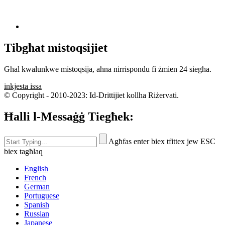
Tibgħat mistoqsijiet
Għal kwalunkwe mistoqsija, aħna nirrispondu fi żmien 24 siegħa.
inkjesta issa
© Copyright - 2010-2023: Id-Drittijiet kollha Riżervati.
Ħalli l-Messaġġ Tiegħek:
Agħfas enter biex tfittex jew ESC
biex tagħlaq
English
French
German
Portuguese
Spanish
Russian
Japanese