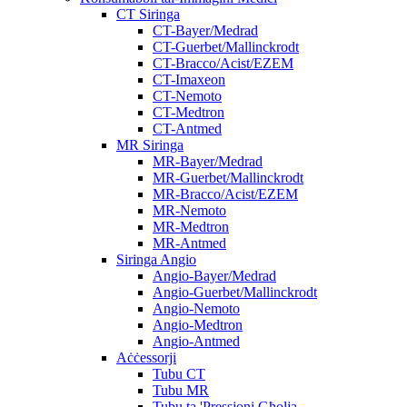
CT Siringa
CT-Bayer/Medrad
CT-Guerbet/Mallinckrodt
CT-Bracco/Acist/EZEM
CT-Imaxeon
CT-Nemoto
CT-Medtron
CT-Antmed
MR Siringa
MR-Bayer/Medrad
MR-Guerbet/Mallinckrodt
MR-Bracco/Acist/EZEM
MR-Nemoto
MR-Medtron
MR-Antmed
Siringa Angio
Angio-Bayer/Medrad
Angio-Guerbet/Mallinckrodt
Angio-Nemoto
Angio-Medtron
Angio-Antmed
Aċċessorji
Tubu CT
Tubu MR
Tubu ta 'Pressjoni Għolja