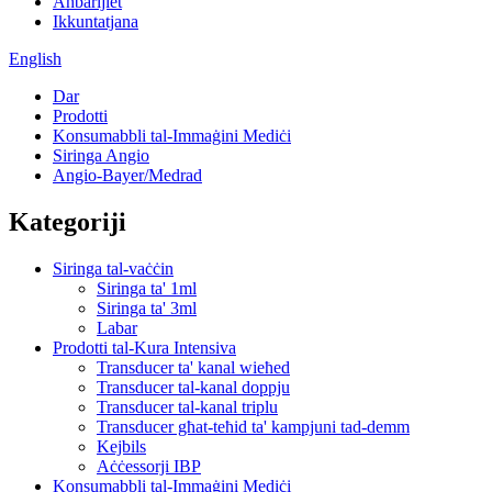
Aħbarijiet
Ikkuntatjana
English
Dar
Prodotti
Konsumabbli tal-Immaġini Mediċi
Siringa Angio
Angio-Bayer/Medrad
Kategoriji
Siringa tal-vaċċin
Siringa ta' 1ml
Siringa ta' 3ml
Labar
Prodotti tal-Kura Intensiva
Transducer ta' kanal wieħed
Transducer tal-kanal doppju
Transducer tal-kanal triplu
Transducer għat-teħid ta' kampjuni tad-demm
Kejbils
Aċċessorji IBP
Konsumabbli tal-Immaġini Mediċi