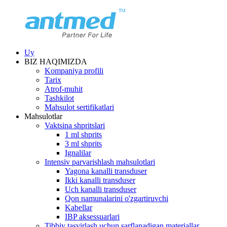
Uy
BIZ HAQIMIZDA
Kompaniya profili
Tarix
Atrof-muhit
Tashkilot
Mahsulot sertifikatlari
Mahsulotlar
Vaktsina shpritslari
1 ml shprits
3 ml shprits
Ignalilar
Intensiv parvarishlash mahsulotlari
Yagona kanalli transduser
Ikki kanalli transduser
Uch kanalli transduser
Qon namunalarini o'zgartiruvchi
Kabellar
IBP aksessuarlari
Tibbiy tasvirlash uchun sarflanadigan materiallar