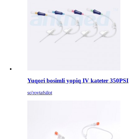
Yuqori bosimli yopiq IV kateter 350PSI
so'rov
tafsilot