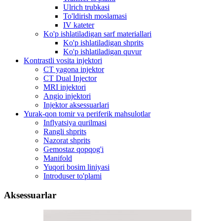
Ulrich trubkasi
To'ldirish moslamasi
IV kateter
Ko'p ishlatiladigan sarf materiallari
Ko'p ishlatiladigan shprits
Ko'p ishlatiladigan quvur
Kontrastli vosita injektori
CT yagona injektor
CT Dual Injector
MRI injektori
Angio injektori
Injektor aksessuarlari
Yurak-qon tomir va periferik mahsulotlar
Inflyatsiya qurilmasi
Rangli shprits
Nazorat shprits
Gemostaz qopqog'i
Manifold
Yuqori bosim liniyasi
Introduser to'plami
Aksessuarlar