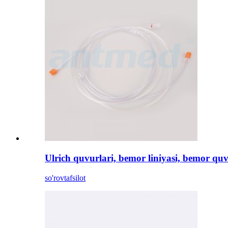
Ulrich quvurlari, bemor liniyasi, bemor qu
so'rov
tafsilot