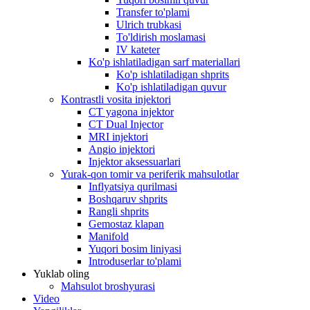
Transfer to'plami
Ulrich trubkasi
To'ldirish moslamasi
IV kateter
Ko'p ishlatiladigan sarf materiallari
Ko'p ishlatiladigan shprits
Ko'p ishlatiladigan quvur
Kontrastli vosita injektori
CT yagona injektor
CT Dual Injector
MRI injektori
Angio injektori
Injektor aksessuarlari
Yurak-qon tomir va periferik mahsulotlar
Inflyatsiya qurilmasi
Boshqaruv shprits
Rangli shprits
Gemostaz klapan
Manifold
Yuqori bosim liniyasi
Introduserlar to'plami
Yuklab oling
Mahsulot broshyurasi
Video