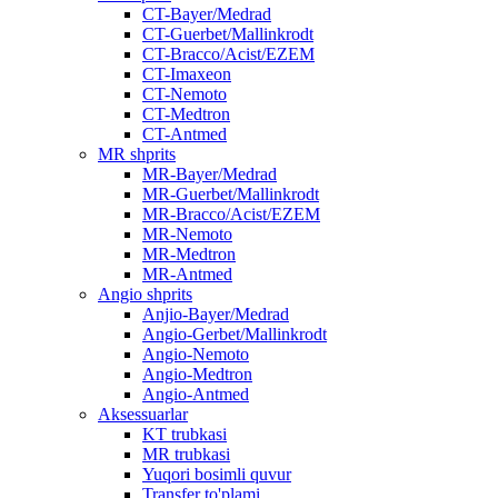
CT-Bayer/Medrad
CT-Guerbet/Mallinkrodt
CT-Bracco/Acist/EZEM
CT-Imaxeon
CT-Nemoto
CT-Medtron
CT-Antmed
MR shprits
MR-Bayer/Medrad
MR-Guerbet/Mallinkrodt
MR-Bracco/Acist/EZEM
MR-Nemoto
MR-Medtron
MR-Antmed
Angio shprits
Anjio-Bayer/Medrad
Angio-Gerbet/Mallinkrodt
Angio-Nemoto
Angio-Medtron
Angio-Antmed
Aksessuarlar
KT trubkasi
MR trubkasi
Yuqori bosimli quvur
Transfer to'plami