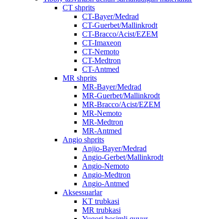
CT shprits
CT-Bayer/Medrad
CT-Guerbet/Mallinkrodt
CT-Bracco/Acist/EZEM
CT-Imaxeon
CT-Nemoto
CT-Medtron
CT-Antmed
MR shprits
MR-Bayer/Medrad
MR-Guerbet/Mallinkrodt
MR-Bracco/Acist/EZEM
MR-Nemoto
MR-Medtron
MR-Antmed
Angio shprits
Anjio-Bayer/Medrad
Angio-Gerbet/Mallinkrodt
Angio-Nemoto
Angio-Medtron
Angio-Antmed
Aksessuarlar
KT trubkasi
MR trubkasi
Yuqori bosimli quvur