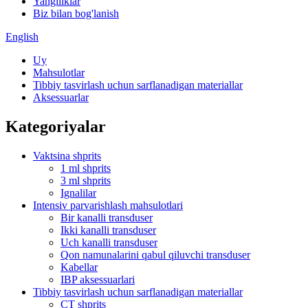
Yangiliklar
Biz bilan bog'lanish
English
Uy
Mahsulotlar
Tibbiy tasvirlash uchun sarflanadigan materiallar
Aksessuarlar
Kategoriyalar
Vaktsina shprits
1 ml shprits
3 ml shprits
Ignalilar
Intensiv parvarishlash mahsulotlari
Bir kanalli transduser
Ikki kanalli transduser
Uch kanalli transduser
Qon namunalarini qabul qiluvchi transduser
Kabellar
IBP aksessuarlari
Tibbiy tasvirlash uchun sarflanadigan materiallar
CT shprits