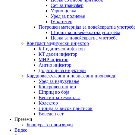
Сет за трансфер
Улрих цевка
Уред за полнење
IV катетер
Потрошен материјал за повеќекратна употреб
Шприц за повеќекратна употреба
Цевка за повеќекратна употреба
Контраст медиумски инјектор
КТ единечен инјектор
КТ двоен инјектор
МНР инјектор
Ангио инјектор
Додатоци за инјектори
Кардиоваскуларни и периферни производи
Уред за надувување
Контролен шприц
Шприц во боја
Вентил за хемостаза
Колектор
Линија за висок притисок
Воведен сет
Преземи
Брошура за производи
Видео