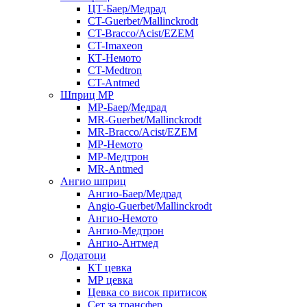
ЦТ-Баер/Медрад
CT-Guerbet/Mallinckrodt
CT-Bracco/Acist/EZEM
CT-Imaxeon
КТ-Немото
CT-Medtron
CT-Antmed
Шприц МР
МР-Баер/Медрад
MR-Guerbet/Mallinckrodt
MR-Bracco/Acist/EZEM
МР-Немото
МР-Медтрон
MR-Antmed
Ангио шприц
Ангио-Баер/Медрад
Angio-Guerbet/Mallinckrodt
Ангио-Немото
Ангио-Медтрон
Ангио-Антмед
Додатоци
КТ цевка
МР цевка
Цевка со висок притисок
Сет за трансфер