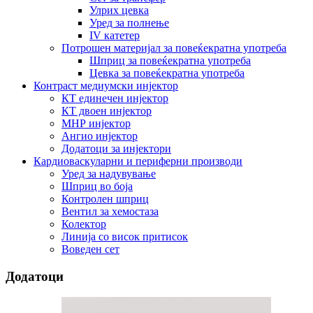
Улрих цевка
Уред за полнење
IV катетер
Потрошен материјал за повеќекратна употреба
Шприц за повеќекратна употреба
Цевка за повеќекратна употреба
Контраст медиумски инјектор
КТ единечен инјектор
КТ двоен инјектор
МНР инјектор
Ангио инјектор
Додатоци за инјектори
Кардиоваскуларни и периферни производи
Уред за надувување
Шприц во боја
Контролен шприц
Вентил за хемостаза
Колектор
Линија со висок притисок
Воведен сет
Додатоци