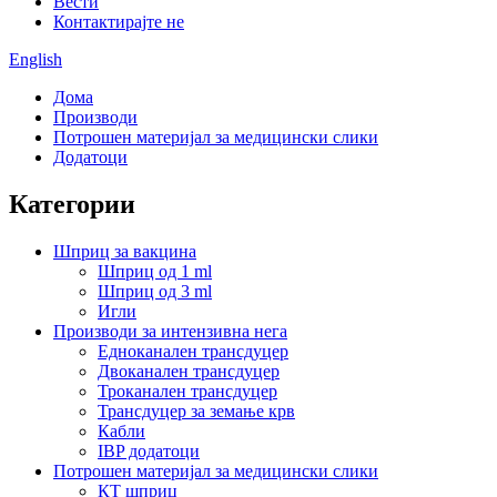
Вести
Контактирајте не
English
Дома
Производи
Потрошен материјал за медицински слики
Додатоци
Категории
Шприц за вакцина
Шприц од 1 ml
Шприц од 3 ml
Игли
Производи за интензивна нега
Едноканален трансдуцер
Двоканален трансдуцер
Троканален трансдуцер
Трансдуцер за земање крв
Кабли
IBP додатоци
Потрошен материјал за медицински слики
КТ шприц