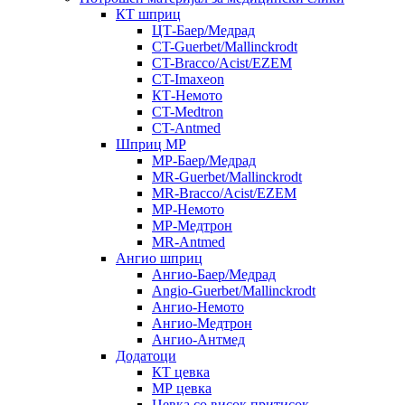
КТ шприц
ЦТ-Баер/Медрад
CT-Guerbet/Mallinckrodt
CT-Bracco/Acist/EZEM
CT-Imaxeon
КТ-Немото
CT-Medtron
CT-Antmed
Шприц МР
МР-Баер/Медрад
MR-Guerbet/Mallinckrodt
MR-Bracco/Acist/EZEM
МР-Немото
МР-Медтрон
MR-Antmed
Ангио шприц
Ангио-Баер/Медрад
Angio-Guerbet/Mallinckrodt
Ангио-Немото
Ангио-Медтрон
Ангио-Антмед
Додатоци
КТ цевка
МР цевка
Цевка со висок притисок