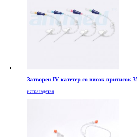
Затворен IV катетер со висок притисок 3
истрага
детал