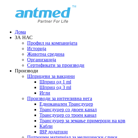
Дома
ЗА НАС
Профил на компанијата
Историја
Животна средина
Организација
Сертификати за производи
Производи
Шприцеви за вакцини
Шприц од 1 ml
Шприц од 3 ml
Игли
Производи за интензивна нега
Едноканален Трансдуцер
Трансдуцер со двоен канал
Трансдуцер со троен канал
Трансдуцер за земање примероци на крв
Кабли
IBP додатоци
Потрошен материјал за медицински слики