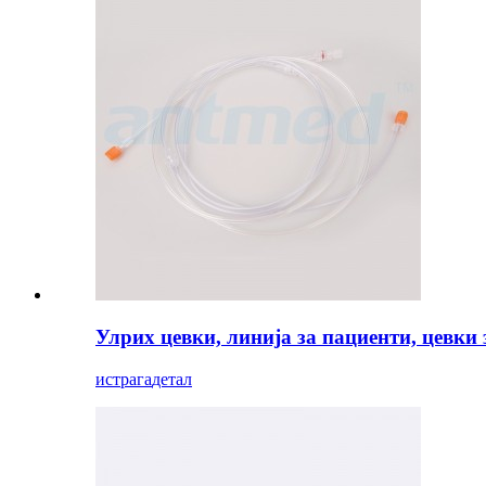
Улрих цевки, линија за пациенти, цевки
истрага
детал