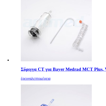
Σύριγγα CT για Bayer Medrad MCT Plus, Vis
έρευνα
λεπτομέρεια