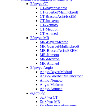
Σύριγγα CT
CT-Bayer/Medrad
CT-Guerbet/Mallinckrodt
CT-Bracco/Acist/EZEM
CT-Imaxeon
CT-Nemoto
CT-Medtron
CT-Antmed
Σύριγγα MR
MR-Bayer/Medrad
MR-Guerbet/Mallinckrodt
MR-Bracco/Acist/EZEM
MR-Nemoto
MR-Medtron
MR-Antmed
Σύριγγα Angio
Angio-Bayer/Medrad
Angio-Guerbet/Mallinckrodt
Angio-Nemoto
Angio-Medtron
Angio-Antmed
αξεσουάρ
σωλήνα CT
Σωλήνας MR
Σωλήνας υψηλής πίεσης