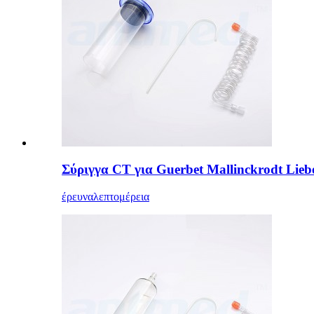
Σύριγγα CT για Guerbet Mallinckrodt Li
έρευνα
λεπτομέρεια