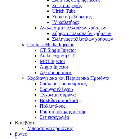
Σετ μεταφοράς
Ulrich Tube
Συσκευή πλήρωσης
IV καθετήρας
Αναλώσιμα πολλαπλών χρήσεων
Σύριγγα πολλαπλών χρήσεων
Σωλήνας πολλαπλών χρήσεων
Contrast Media Injector
CT Single Injector
Διπλή έγχυση CT
MRI Injector
Angio Injector
Αξεσουάρ μπεκ
Καρδιαγγειακά και Περιφερικά Προϊόντα
Συσκευή φουσκώματος
Σύριγγα ελέγχου
Έγχρωμη σύριγγα
Βαλβίδα αιμόστασης
Πολλαπλούς
Γραμμή υψηλής πίεσης
Σετ εισαγωγέα
Κατεβάστε
Μπροσούρα προϊόντος
βίντεο