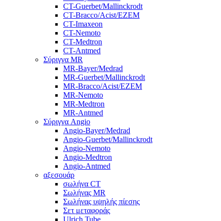
CT-Guerbet/Mallinckrodt
CT-Bracco/Acist/EZEM
CT-Imaxeon
CT-Nemoto
CT-Medtron
CT-Antmed
Σύριγγα MR
MR-Bayer/Medrad
MR-Guerbet/Mallinckrodt
MR-Bracco/Acist/EZEM
MR-Nemoto
MR-Medtron
MR-Antmed
Σύριγγα Angio
Angio-Bayer/Medrad
Angio-Guerbet/Mallinckrodt
Angio-Nemoto
Angio-Medtron
Angio-Antmed
αξεσουάρ
σωλήνα CT
Σωλήνας MR
Σωλήνας υψηλής πίεσης
Σετ μεταφοράς
Ulrich Tube