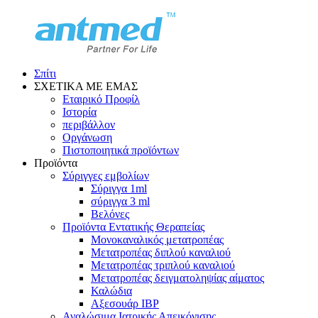
Σπίτι
ΣΧΕΤΙΚΑ ΜΕ ΕΜΑΣ
Εταιρικό Προφίλ
Ιστορία
περιβάλλον
Οργάνωση
Πιστοποιητικά προϊόντων
Προϊόντα
Σύριγγες εμβολίων
Σύριγγα 1ml
σύριγγα 3 ml
Βελόνες
Προϊόντα Εντατικής Θεραπείας
Μονοκαναλικός μετατροπέας
Μετατροπέας διπλού καναλιού
Μετατροπέας τριπλού καναλιού
Μετατροπέας δειγματοληψίας αίματος
Καλώδια
Αξεσουάρ IBP
Αναλώσιμα Ιατρικής Απεικόνισης