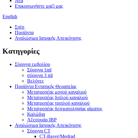
Νέα
Επικοινωνήστε μαζί μας
English
Σπίτι
Προϊόντα
Αναλώσιμα Ιατρικής Απεικόνισης
Κατηγορίες
Σύριγγα εμβολίου
Σύριγγα 1ml
σύριγγα 3 ml
Βελόνες
Προϊόντα Εντατικής Θεραπείας
Μετατροπέας μονού καναλιού
Μετατροπέας διπλού καναλιού
Μετατροπέας τριπλού καναλιού
Μετατροπέας δειγματοληψίας αίματος
Καλώδια
Αξεσουάρ IBP
Αναλώσιμα Ιατρικής Απεικόνισης
Σύριγγα CT
CT-Bayer/Medrad