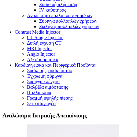
Συσκευή πλήρωσης
IV καθετήρας
Αναλώσιμα πολλαπλών χρήσεων
Σύριγγα πολλαπλών χρήσεων
Σωλήνας πολλαπλών χρήσεων
Contrast Media Injector
CT Single Injector
Διπλή έγχυση CT
MRI Injector
Angio Injector
Αξεσουάρ μπεκ
Καρδιαγγειακά και Περιφερικά Προϊόντα
Συσκευή φουσκώματος
Έγχρωμη σύριγγα
Σύριγγα ελέγχου
Βαλβίδα αιμόστασης
Πολλαπλούς
Γραμμή υψηλής πίεσης
Σετ εισαγωγέα
Αναλώσιμα Ιατρικής Απεικόνισης