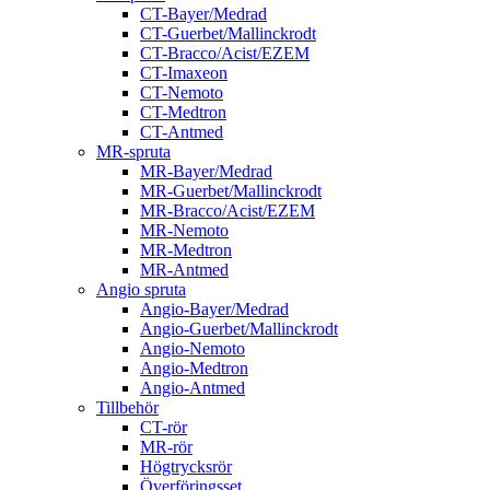
CT-Bayer/Medrad
CT-Guerbet/Mallinckrodt
CT-Bracco/Acist/EZEM
CT-Imaxeon
CT-Nemoto
CT-Medtron
CT-Antmed
MR-spruta
MR-Bayer/Medrad
MR-Guerbet/Mallinckrodt
MR-Bracco/Acist/EZEM
MR-Nemoto
MR-Medtron
MR-Antmed
Angio spruta
Angio-Bayer/Medrad
Angio-Guerbet/Mallinckrodt
Angio-Nemoto
Angio-Medtron
Angio-Antmed
Tillbehör
CT-rör
MR-rör
Högtrycksrör
Överföringsset