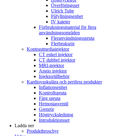
Överföringsset
Ulrich Tube
Påfyllningsenhet
IV kateter
Förbrukningsmaterial för flera
användningsområden
Fleranvändningsspruta
Flerbruksrör
Kontrastmediainjektor
CT enkel injektor
CT dubbel injektor
MRI-injektor
Angio injektor
Injektortillbehör
Kardiovaskulära och perifera produkter
Inflationsenhet
Kontrollspruta
Färg spruta
Hemostasventil
Grenrör
Högtrycksledning
Introduktionsset
Ladda ner
Produktbroschyr