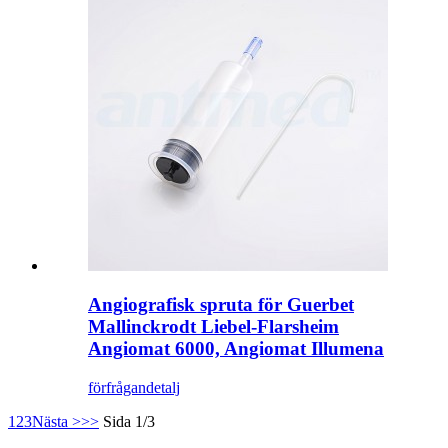
Angiografisk spruta för Guerbet
Mallinckrodt Liebel-Flarsheim
Angiomat 6000, Angiomat Illumena
förfrågan
detalj
1
2
3
Nästa >
>>
Sida 1/3