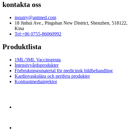
kontakta oss
inquiry@antmed.com
18 Jinhui Ave., Pingshan New District, Shenzhen, 518122,
Kina
Tel:+86 0755-86060992
Produktlista
1ML/3ML Vaccinspruta
Intensivvårdsprodukter
Förbrukningsmaterial för medicinsk bildbehandling
Kardiovaskulära och perifera produkter
Kontrastmediainjektor