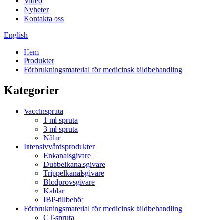
Video
Nyheter
Kontakta oss
English
Hem
Produkter
Förbrukningsmaterial för medicinsk bildbehandling
Kategorier
Vaccinspruta
1 ml spruta
3 ml spruta
Nålar
Intensivvårdsprodukter
Enkanalsgivare
Dubbelkanalsgivare
Trippelkanalsgivare
Blodprovsgivare
Kablar
IBP-tillbehör
Förbrukningsmaterial för medicinsk bildbehandling
CT-spruta