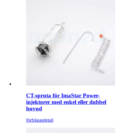
CT-spruta för ImaStar Power-
injektorer med enkel eller dubbel
huvud
förfrågan
detalj