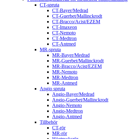
CT-spruta
CT-Bayer/Medrad
CT-Guerbet/Mallinckrodt
CT-Bracco/Acist/EZEM
CT-Imaxeon
CT-Nemoto
CT-Medtron
CT-Antmed
MR-spruta
MR-Bayer/Medrad
MR-Guerbet/Mallinckrodt
MR-Bracco/Acist/EZEM
MR-Nemoto
MR-Medtron
MR-Antmed
Angio spruta
Angio-Bayer/Medrad
Angio-Guerbet/Mallinckrodt
Angio-Nemoto
Angio-Medtron
Angio-Antmed
Tillbehör
CT-rör
MR-rör
Högtrycksrör