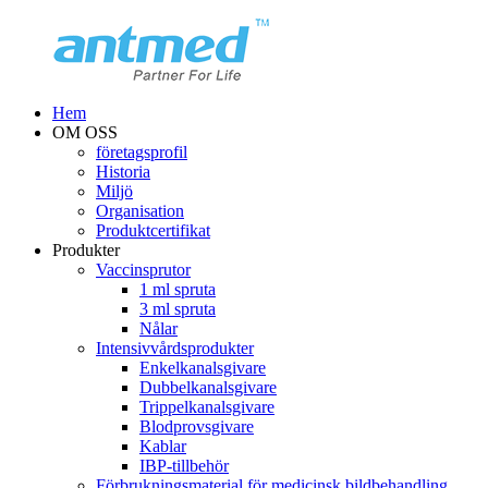
Hem
OM OSS
företagsprofil
Historia
Miljö
Organisation
Produktcertifikat
Produkter
Vaccinsprutor
1 ml spruta
3 ml spruta
Nålar
Intensivvårdsprodukter
Enkelkanalsgivare
Dubbelkanalsgivare
Trippelkanalsgivare
Blodprovsgivare
Kablar
IBP-tillbehör
Förbrukningsmaterial för medicinsk bildbehandling