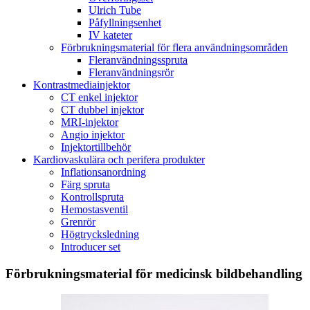
Ulrich Tube
Påfyllningsenhet
IV kateter
Förbrukningsmaterial för flera användningsområden
Fleranvändningsspruta
Fleranvändningsrör
Kontrastmediainjektor
CT enkel injektor
CT dubbel injektor
MRI-injektor
Angio injektor
Injektortillbehör
Kardiovaskulära och perifera produkter
Inflationsanordning
Färg spruta
Kontrollspruta
Hemostasventil
Grenrör
Högtrycksledning
Introducer set
Förbrukningsmaterial för medicinsk bildbehandling