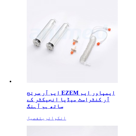
ایم آر سرنج EZEM ایمپاور ایم
آر کنٹراسٹ میڈیا انجیکٹر کے
ساتھ ہم آہنگ
انکوائری
تفصیل