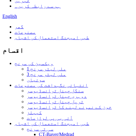
خبریں
ہم سے رابطہ کریں۔
English
گھر
مصنوعات
طبی امیجنگ استعمال کی اشیاء
اقسام
ویکسین کی سرنج
1 ملی لیٹر سرنج
3 ملی لیٹر سرنج
سوئیاں
انتہائی نگہداشت کی مصنوعات
سنگل چینل ٹرانسڈیوسر
دوہری چینل ٹرانسڈیوسر
ٹرپل چینل ٹرانسڈیوسر
خون کے نمونے لینے کا ٹرانسڈیوسر
کیبلز
آئی بی پی لوازمات
طبی امیجنگ استعمال کی اشیاء
سی ٹی سرنج
CT-Bayer/Medrad