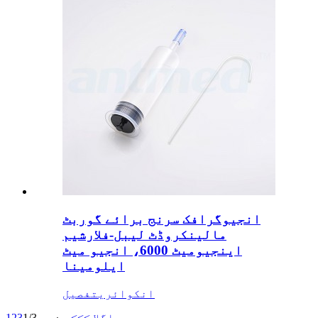
انجیوگرافک سرنج برائے گوربٹ
مالینکروڈٹ لیبل-فلارشیم
اینجیومیٹ 6000، انجیو میٹ
ایلومینا
انکوائری
تفصیل
اگلا >
>>
صفحہ 1/3
3
2
1