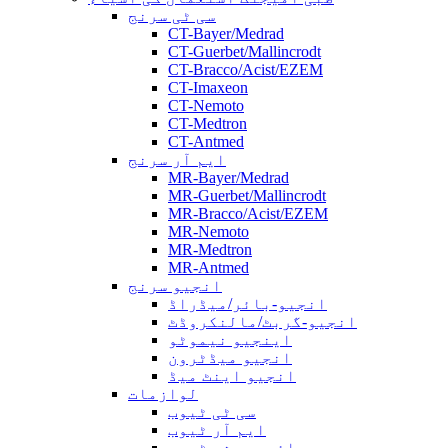
سی ٹی سرنج
CT-Bayer/Medrad
CT-Guerbet/Mallincrodt
CT-Bracco/Acist/EZEM
CT-Imaxeon
CT-Nemoto
CT-Medtron
CT-Antmed
ایم آر سرنج
MR-Bayer/Medrad
MR-Guerbet/Mallincrodt
MR-Bracco/Acist/EZEM
MR-Nemoto
MR-Medtron
MR-Antmed
انجیو سرنج
انجیو-بائر/میڈراڈ
انجیو-گربٹ/مالنکروڈٹ
اینجیو نیموٹو
انجیو میڈٹرون
انجیو اینٹ میڈ
لوازمات
سی ٹی ٹیوب
ایم آر ٹیوب
ہائی پریشر ٹیوب