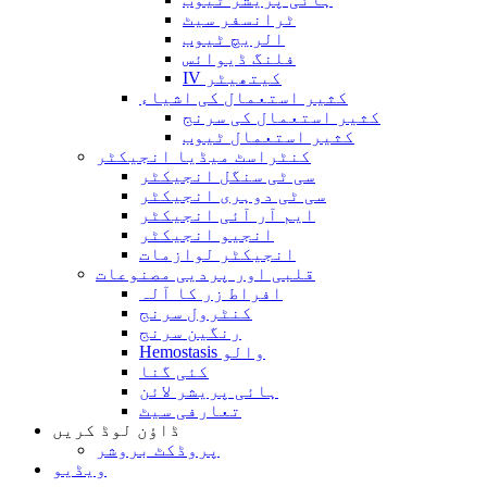
ٹرانسفر سیٹ
الریچ ٹیوب
فلنگ ڈیوائس
IV کیتھیٹر
کثیر استعمال کی اشیاء
کثیر استعمال کی سرنج
کثیر استعمال ٹیوب
کنٹراسٹ میڈیا انجیکٹر
سی ٹی سنگل انجیکٹر
سی ٹی دوہری انجیکٹر
ایم آر آئی انجیکٹر
انجیو انجیکٹر
انجیکٹر لوازمات
قلبی اور پردیی مصنوعات
افراط زر کا آلہ
کنٹرول سرنج
رنگین سرنج
Hemostasis والو
کئی گنا
ہائی پریشر لائن
تعارفی سیٹ
ڈاؤن لوڈ کریں
پروڈکٹ بروشر
ویڈیو