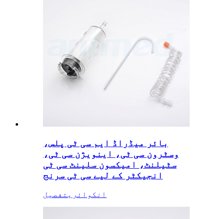
بائر میڈراڈ ایم سی ٹی پلس،
وسٹرون سی ٹی، اینویژن سی ٹی،
سٹیلنٹ، امیکسون سلینٹ سی ٹی
انجیکٹر کے لیے سی ٹی سرنج
انکوائری
تفصیل