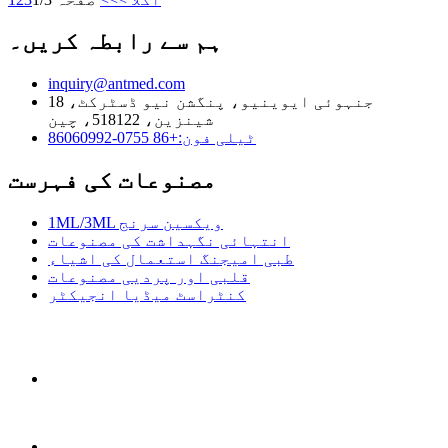
ہم سے رابطہ کریں۔
inquiry@antmed.com
18 جنہوئی ایوینیو، پنگشن نیو ڈسٹرکٹ،
شینزین، 518122، چین
ٹیلی فون:+86 0755-86060992
مصنوعات کی فہرست
1ML/3ML ویکسین سرنج
انتہائی نگہداشت کی مصنوعات
طبی امیجنگ استعمال کی اشیاء
قلبی اور پردیی مصنوعات
کنٹراسٹ میڈیا انجیکٹر