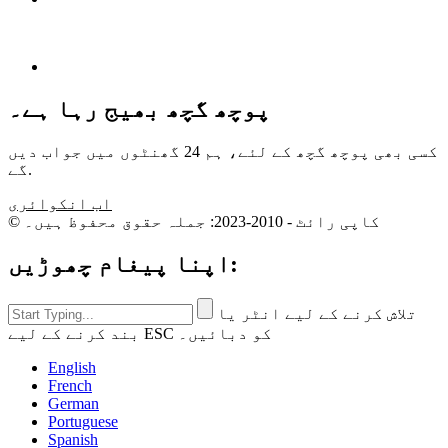
پوچھ گچھ بھیج رہا ہے۔
کسی بھی پوچھ گچھ کے لئے، ہم 24 گھنٹوں میں جواب دیں
گے.
اب انکوائری
© کاپی رائٹ - 2010-2023: جملہ حقوق محفوظ ہیں۔
اپنا پیغام چھوڑیں:
تلاش کرنے کے لیے انٹر یا
بند کرنے کے لیے ESC کو دبائیں۔
English
French
German
Portuguese
Spanish