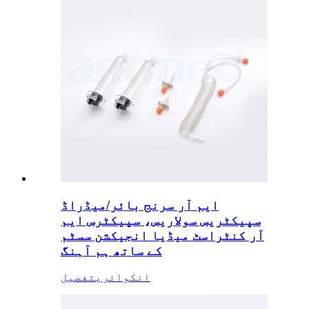
ایم آر سرنج بائر/میڈراڈ
سپیکٹریس سولاریس، سپیکٹرس ایم
آر کنٹراسٹ میڈیا انجیکشن سسٹم
کے ساتھ ہم آہنگ
انکوائری
تفصیل