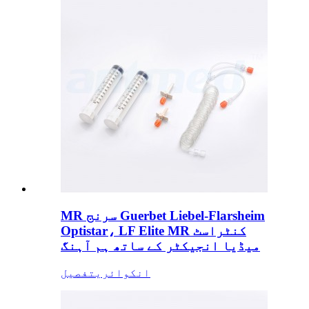
MR سرنج Guerbet Liebel-Flarsheim
Optistar، LF Elite MR کنٹراسٹ
میڈیا انجیکٹر کے ساتھ ہم آہنگ
انکوائری
تفصیل