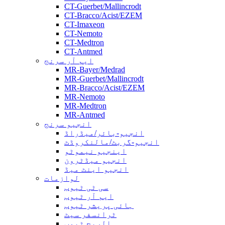
CT-Guerbet/Mallincrodt
CT-Bracco/Acist/EZEM
CT-Imaxeon
CT-Nemoto
CT-Medtron
CT-Antmed
ایم آر سرنج
MR-Bayer/Medrad
MR-Guerbet/Mallincrodt
MR-Bracco/Acist/EZEM
MR-Nemoto
MR-Medtron
MR-Antmed
انجیو سرنج
انجیو-بائر/میڈراڈ
انجیو-گربٹ/مالنکروڈٹ
اینجیو نیموٹو
انجیو میڈٹرون
انجیو اینٹ میڈ
لوازمات
سی ٹی ٹیوب
ایم آر ٹیوب
ہائی پریشر ٹیوب
ٹرانسفر سیٹ
الریچ ٹیوب