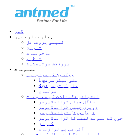
گھر
ہمارے بارے میں
کمپنی پروفائل
تاریخ
ماحولیات
تنظیم
پروڈکٹ سرٹیفکیٹ
مصنوعات
ویکسین کی سرنجیں۔
1 ملی لیٹر سرنج
3 ملی لیٹر سرنج
سوئیاں
انتہائی نگہداشت کی مصنوعات
سنگل چینل ٹرانسڈیوسر
دوہری چینل ٹرانسڈیوسر
ٹرپل چینل ٹرانسڈیوسر
خون کے نمونے لینے کا ٹرانسڈیوسر
کیبلز
آئی بی پی لوازمات
طبی امیجنگ استعمال کی اشیاء