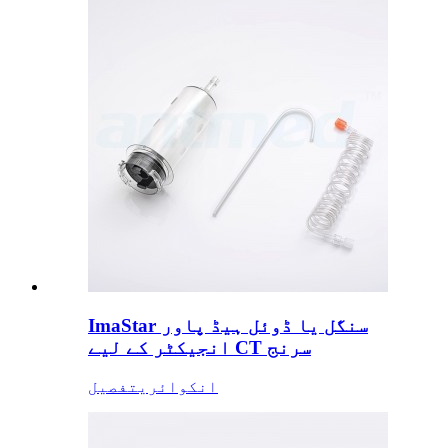
ImaStar سنگل یا ڈوئل ہیڈ پاور
انجیکٹر کے لیے CT سرنج
انکوائری
تفصیل