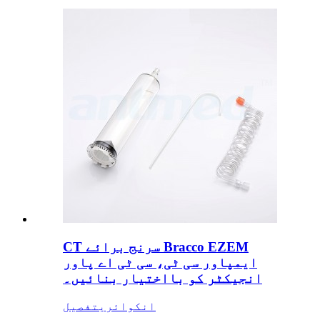
CT سرنج برائے Bracco EZEM
ایمپاور سی ٹی، سی ٹی اے پاور
انجیکٹر کو بااختیار بنائیں۔
انکوائری
تفصیل