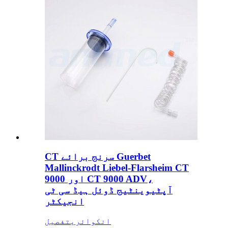
CT سرنج برائے Guerbet
Mallinckrodt Liebel-Flarsheim CT
9000 اور CT 9000 ADV،
آپٹیوینٹیج ڈوئل ہیڈ سی ٹی
انجیکٹر
انکوائری
تفصیل