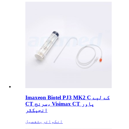
Imaxeon Biotel PJ3 MK2 C کے لیے
CT سرنج، Visimax CT پاور
انجیکٹر
انکوائری
تفصیل