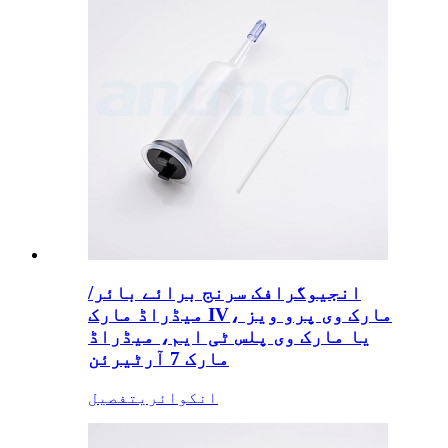
انجیوگرافک سرنج برائے بائر/
میڈراڈ مارک IV، مارک وی پرو ویز
یا مارک وی پلس ٹی ایم، میڈراڈ
مارک 7 آرٹیرئن
انکوائری
تفصیل