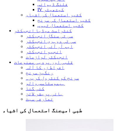
فلنگ ڈیوائس
IV کیتھیٹر
کثیر استعمال کی اشیاء
کثیر استعمال کی سرنج
کثیر استعمال ٹیوب
کنٹراسٹ میڈیا انجیکٹر
سی ٹی سنگل انجیکٹر
سی ٹی دوہری انجیکٹر
ایم آر آئی انجیکٹر
انجیو انجیکٹر
انجیکٹر لوازمات
قلبی اور پردیی مصنوعات
افراط زر کا آلہ
رنگین سرنج
سرنج کو کنٹرول کریں۔
ہیموسٹاسس والو
کئی گنا
ہائی پریشر لائن
تعارفی سیٹ
طبی امیجنگ استعمال کی اشیاء