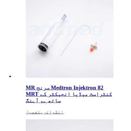
MR سرنج Medtron Injektron 82
MRT کنٹراسٹ میڈیا انجیکٹر کے
ساتھ ہم آہنگ
انکوائری
تفصیل