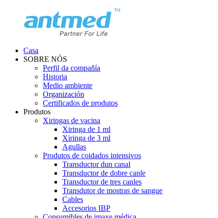
Casa
SOBRE NÓS
Perfil da compañía
Historia
Medio ambiente
Organización
Certificados de produtos
Produtos
Xiringas de vacina
Xiringa de 1 ml
Xiringa de 3 ml
Agullas
Produtos de coidados intensivos
Transductor dun canal
Transductor de dobre canle
Transductor de tres canles
Transdutor de mostras de sangue
Cables
Accesorios IBP
Consumibles de imaxe médica