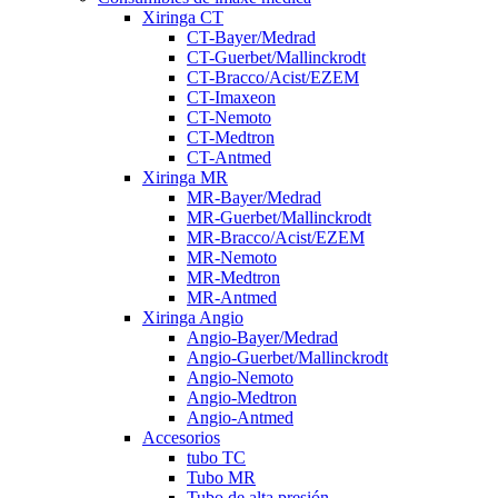
Xiringa CT
CT-Bayer/Medrad
CT-Guerbet/Mallinckrodt
CT-Bracco/Acist/EZEM
CT-Imaxeon
CT-Nemoto
CT-Medtron
CT-Antmed
Xiringa MR
MR-Bayer/Medrad
MR-Guerbet/Mallinckrodt
MR-Bracco/Acist/EZEM
MR-Nemoto
MR-Medtron
MR-Antmed
Xiringa Angio
Angio-Bayer/Medrad
Angio-Guerbet/Mallinckrodt
Angio-Nemoto
Angio-Medtron
Angio-Antmed
Accesorios
tubo TC
Tubo MR
Tubo de alta presión