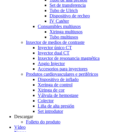
Set de transferencia
Tubo de Ulrich
Dispositivo de recheo
IV Catéter
Consumibles multiusos
Xiringa multiusos
Tubo multiusos
Inxector de medios de contraste
Inyector único CT
Inyector dual CT
Inxector de resonancia magnética
Angio Injector
Accesorios para inyectores
Produtos cardiovasculares e periféricos
Dispositivo de inflado
Xeringa de control
Xiringa de cor
Válvula de hemostase
Colector
Liña de alta presión
Set introdutor
Descargar
Folleto do produto
Vídeo