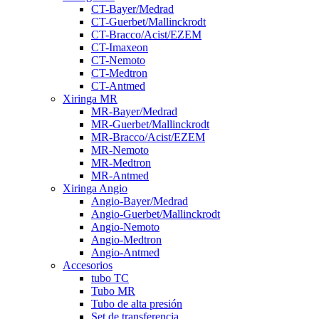
CT-Bayer/Medrad
CT-Guerbet/Mallinckrodt
CT-Bracco/Acist/EZEM
CT-Imaxeon
CT-Nemoto
CT-Medtron
CT-Antmed
Xiringa MR
MR-Bayer/Medrad
MR-Guerbet/Mallinckrodt
MR-Bracco/Acist/EZEM
MR-Nemoto
MR-Medtron
MR-Antmed
Xiringa Angio
Angio-Bayer/Medrad
Angio-Guerbet/Mallinckrodt
Angio-Nemoto
Angio-Medtron
Angio-Antmed
Accesorios
tubo TC
Tubo MR
Tubo de alta presión
Set de transferencia