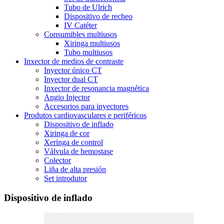
Tubo de Ulrich
Dispositivo de recheo
IV Catéter
Consumibles multiusos
Xiringa multiusos
Tubo multiusos
Inxector de medios de contraste
Inyector único CT
Inyector dual CT
Inxector de resonancia magnética
Angio Injector
Accesorios para inyectores
Produtos cardiovasculares e periféricos
Dispositivo de inflado
Xiringa de cor
Xeringa de control
Válvula de hemostase
Colector
Liña de alta presión
Set introdutor
Dispositivo de inflado