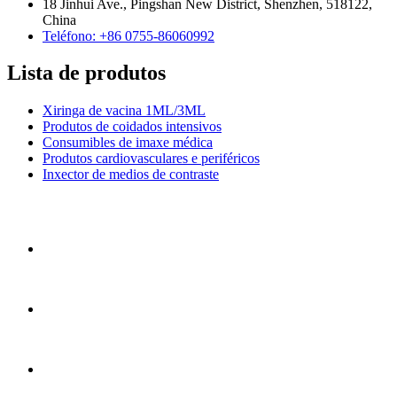
18 Jinhui Ave., Pingshan New District, Shenzhen, 518122,
China
Teléfono: +86 0755-86060992
Lista de produtos
Xiringa de vacina 1ML/3ML
Produtos de coidados intensivos
Consumibles de imaxe médica
Produtos cardiovasculares e periféricos
Inxector de medios de contraste