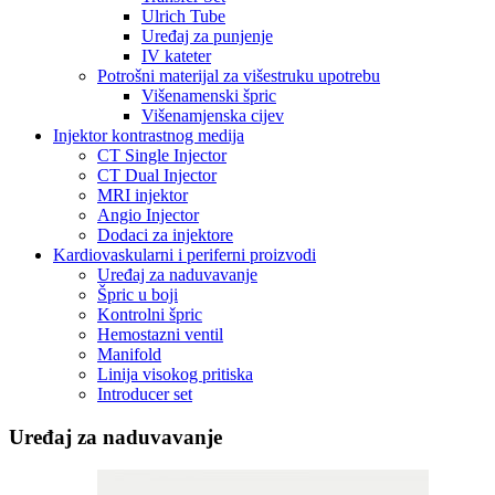
Ulrich Tube
Uređaj za punjenje
IV kateter
Potrošni materijal za višestruku upotrebu
Višenamenski špric
Višenamjenska cijev
Injektor kontrastnog medija
CT Single Injector
CT Dual Injector
MRI injektor
Angio Injector
Dodaci za injektore
Kardiovaskularni i periferni proizvodi
Uređaj za naduvavanje
Špric u boji
Kontrolni špric
Hemostazni ventil
Manifold
Linija visokog pritiska
Introducer set
Uređaj za naduvavanje