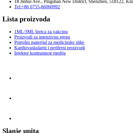
18 Jinhui Ave., Pingshan New District, Shenzhen, 518122, Ki
Tel:+86 0755-86060992
Lista proizvoda
1ML/3ML šprica za vakcinu
Proizvodi za intenzivnu njegu
Potrošni materijal za medicinske slike
Kardiovaskularni i periferni proizvodi
Injektor kontrastnog medija
Slanje upita