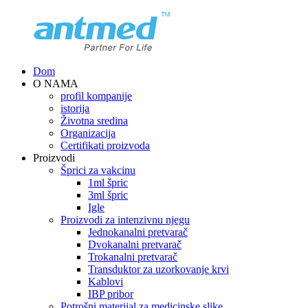
Dom
O NAMA
profil kompanije
istorija
Životna sredina
Organizacija
Certifikati proizvoda
Proizvodi
Šprici za vakcinu
1ml špric
3ml špric
Igle
Proizvodi za intenzivnu njegu
Jednokanalni pretvarač
Dvokanalni pretvarač
Trokanalni pretvarač
Transduktor za uzorkovanje krvi
Kablovi
IBP pribor
Potrošni materijal za medicinske slike