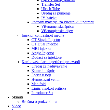
Transfer Set
Ulrich Tube
Uređaj za punjenje
IV kateter
Potrošni materijal za višestruku upotrebu
Višenamenska šprica
Višenamjenska cijev
Injektor kontrastnog medija
CT Single Injector
CT Dual Injector
MRI injektor
Angio Injector
Dodaci za injektore
Kardiovaskularni i periferni proizvodi
Uređaj za naduvavanje
Kontrolni špric
Šprica u boji
Hemostazni ventil
Manifold
Linija visokog pritiska
Introducer Set
Skinuti
Brošura o proizvodima
Video