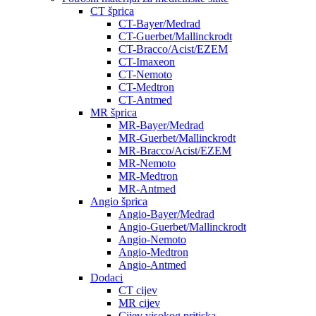
CT šprica
CT-Bayer/Medrad
CT-Guerbet/Mallinckrodt
CT-Bracco/Acist/EZEM
CT-Imaxeon
CT-Nemoto
CT-Medtron
CT-Antmed
MR šprica
MR-Bayer/Medrad
MR-Guerbet/Mallinckrodt
MR-Bracco/Acist/EZEM
MR-Nemoto
MR-Medtron
MR-Antmed
Angio šprica
Angio-Bayer/Medrad
Angio-Guerbet/Mallinckrodt
Angio-Nemoto
Angio-Medtron
Angio-Antmed
Dodaci
CT cijev
MR cijev
Cijev visokog pritiska