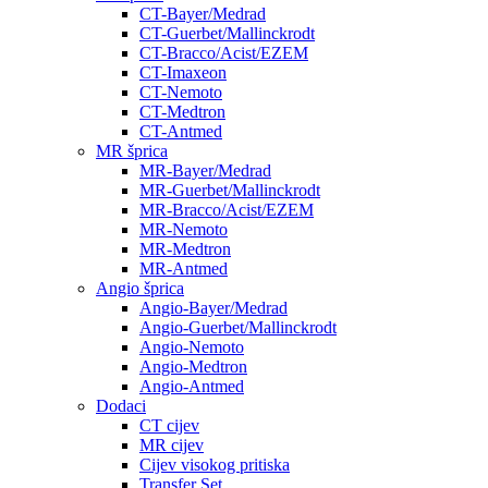
CT-Bayer/Medrad
CT-Guerbet/Mallinckrodt
CT-Bracco/Acist/EZEM
CT-Imaxeon
CT-Nemoto
CT-Medtron
CT-Antmed
MR šprica
MR-Bayer/Medrad
MR-Guerbet/Mallinckrodt
MR-Bracco/Acist/EZEM
MR-Nemoto
MR-Medtron
MR-Antmed
Angio šprica
Angio-Bayer/Medrad
Angio-Guerbet/Mallinckrodt
Angio-Nemoto
Angio-Medtron
Angio-Antmed
Dodaci
CT cijev
MR cijev
Cijev visokog pritiska
Transfer Set