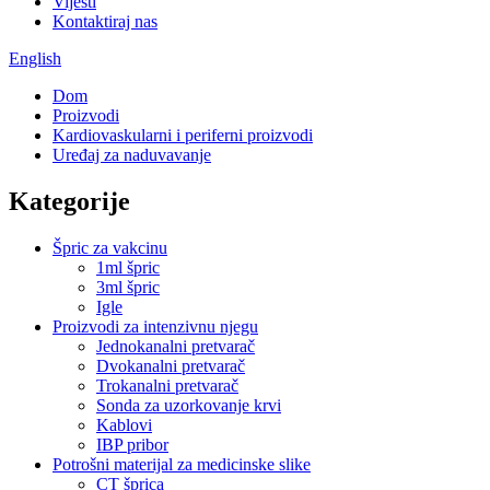
Vijesti
Kontaktiraj nas
English
Dom
Proizvodi
Kardiovaskularni i periferni proizvodi
Uređaj za naduvavanje
Kategorije
Špric za vakcinu
1ml špric
3ml špric
Igle
Proizvodi za intenzivnu njegu
Jednokanalni pretvarač
Dvokanalni pretvarač
Trokanalni pretvarač
Sonda za uzorkovanje krvi
Kablovi
IBP pribor
Potrošni materijal za medicinske slike
CT šprica