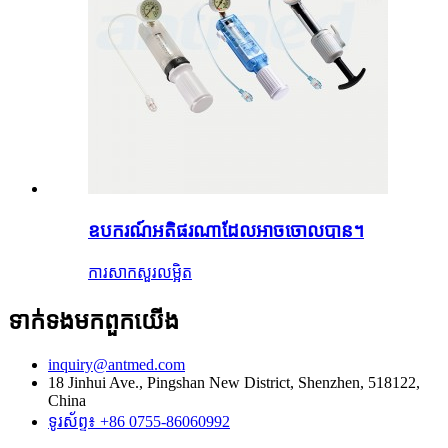
ឧបករណ៍អតិផរណាដែលអាចចោលបាន។
ការសាកសួរ
លម្អិត
ទាក់ទង​មក​ពួក​យើង
inquiry@antmed.com
18 Jinhui Ave., Pingshan New District, Shenzhen, 518122,
China
ទូរស័ព្ទ៖ +86 0755-86060992