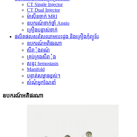
CT Single Injector
CT Dual Injector
ម៉ាស៊ីនចាក់ MRI
ឧបករណ៍ចាក់ថ្នាំ Angio
គ្រឿងបន្លាស់ចាក់
ផលិតផលសរសៃឈាមបេះដូង និងគ្រឿងកុំព្យូទ័រ
ឧបករណ៍អតិផរណា
សឺរាុំងពណ៌
គ្រប់គ្រងសឺរាុំង
សន្ទះ hemostasis
Manifold
បន្ទាត់សម្ពាធខ្ពស់។
សំណុំអ្នកណែនាំ
ឧបករណ៍អតិផរណា