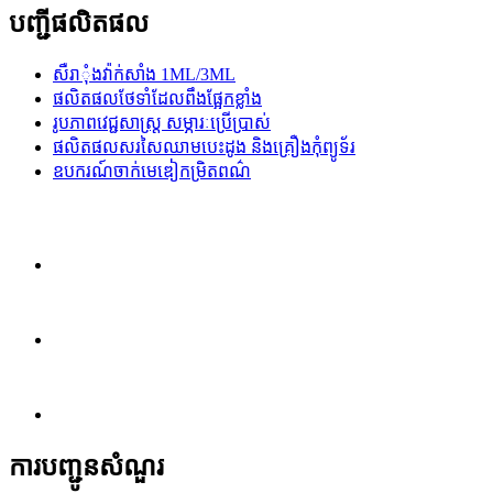
បញ្ជីផលិតផល
សឺរាុំងវ៉ាក់សាំង 1ML/3ML
ផលិតផលថែទាំដែលពឹងផ្អែកខ្លាំង
រូបភាពវេជ្ជសាស្ត្រ សម្ភារៈប្រើប្រាស់
ផលិតផលសរសៃឈាមបេះដូង និងគ្រឿងកុំព្យូទ័រ
ឧបករណ៍ចាក់មេឌៀកម្រិតពណ៌
ការបញ្ជូនសំណួរ