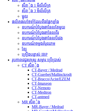
សឺរាុំង 1 មីលីលីត្រ
សឺរាុំង 3 មីលីលីត្រ
ម្ជុល
ផលិតផលថែទាំដែលពឹងផ្អែកខ្លាំង
ឧបករណ៍បំប្លែងឆានែលតែមួយ
ឧបករណ៍បំប្លែងឆានែលពីរ
ឧបករណ៍បំប្លែងឆានែលបីដង
ឧបករណ៍ចម្លងគំរូឈាម
ខ្សែ
គ្រឿងបន្លាស់ IBP
រូបភាពវេជ្ជសាស្ត្រ សម្ភារៈប្រើប្រាស់
CT សឺរាុំង
CT-Bayer / Medrad
CT-Guerbet/Mallinckrodt
CT-Bracco/Acist/EZEM
CT-Imaxeon
CT-Nemoto
CT-Medtron
CT-antmed
MR សឺរាុំង
MR-Bayer / Medrad