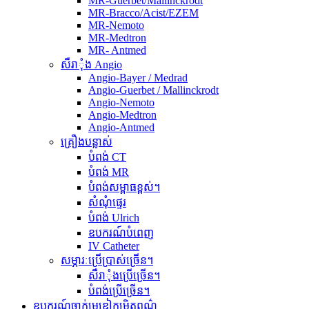
MR-Guerbet/Mallinckrodt
MR-Bracco/Acist/EZEM
MR-Nemoto
MR-Medtron
MR- Antmed
សឺរាុំង Angio
Angio-Bayer / Medrad
Angio-Guerbet / Mallinckrodt
Angio-Nemoto
Angio-Medtron
Angio-Antmed
គ្រឿងបន្លាស់
បំពង់ CT
បំពង់ MR
បំពង់សម្ពាធខ្ពស់។
សំណុំផ្ទេរ
បំពង់ Ulrich
ឧបករណ៍បំពេញ
IV Catheter
សម្ភារៈប្រើប្រាស់ច្រើន។
សឺរាុំងប្រើច្រើន។
បំពង់ប្រើច្រើន។
ឧបករណ៍ចាក់មេឌៀកម្រិតពណ៌