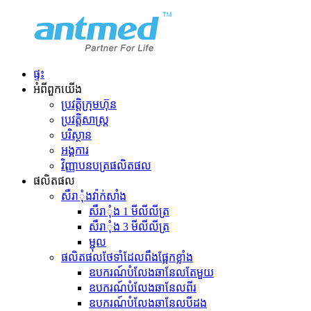
ផ្ទះ
អំពី​ពួក​យើង
ប្រវត្តិ​ក្រុមហ៊ុន
ប្រវត្តិសាស្ត្រ
បរិស្ថាន
អង្គការ
វិញ្ញាបនបត្រផលិតផល
ផលិតផល
សឺរាុំងវ៉ាក់សាំង
សឺរាុំង 1 មីលីលីត្រ
សឺរាុំង 3 មីលីលីត្រ
ម្ជុល
ផលិតផលថែទាំដែលពឹងផ្អែកខ្លាំង
ឧបករណ៍បំលែងឆានែលតែមួយ
ឧបករណ៍បំលែងឆានែលពីរ
ឧបករណ៍បំលែងឆានែលបីដង