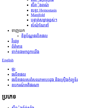
សឺរាុំងពណ៌
សន្ទះ Hemostasis
Manifold
បន្ទាត់សម្ពាធខ្ពស់។
សំណុំណែនាំ
ទាញយក
ខិត្តប័ណ្ណផលិតផល
វីដេអូ
ព័ត៌មាន
ទាក់ទង​មក​ពួក​យើង
English
ផ្ទះ
ផលិតផល
ផលិតផលសរសៃឈាមបេះដូង និងគ្រឿងកុំព្យូទ័រ
ឧបករណ៍អតិផរណា
ប្រភេទ
សឺរាុំងវ៉ាក់សាំង