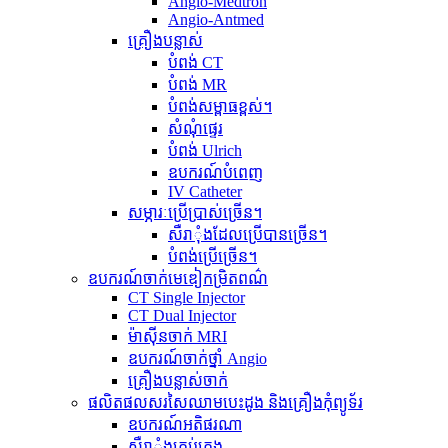
Angio-Medtron
Angio-Antmed
គ្រឿងបន្លាស់
បំពង់ CT
បំពង់ MR
បំពង់សម្ពាធខ្ពស់។
សំណុំផ្ទេរ
បំពង់ Ulrich
ឧបករណ៍បំពេញ
IV Catheter
សម្ភារៈប្រើប្រាស់ច្រើន។
សឺរាុំងដែលប្រើបានច្រើន។
បំពង់ប្រើច្រើន។
ឧបករណ៍ចាក់មេឌៀកម្រិតពណ៌
CT Single Injector
CT Dual Injector
ម៉ាស៊ីនចាក់ MRI
ឧបករណ៍ចាក់ថ្នាំ Angio
គ្រឿងបន្លាស់ចាក់
ផលិតផលសរសៃឈាមបេះដូង និងគ្រឿងកុំព្យូទ័រ
ឧបករណ៍អតិផរណា
សឺរាុំងគ្រប់គ្រង