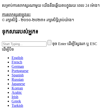
សម្រាប់ការសាកសួរណាមួយ យើងនឹងឆ្លើយតបក្នុងរយៈពេល 24 ម៉ោង។
ការសាកសួរឥឡូវនេះ
© រក្សាសិទ្ធិ - ២០១០-២០២៣៖ រក្សាសិទ្ធិគ្រប់យ៉ាង។
ទុកសាររបស់អ្នក៖
ចុច Enter ដើម្បីស្វែងរក ឬ ESC
ដើម្បីបិទ
English
French
German
Portuguese
Spanish
Russian
Japanese
Korean
Arabic
Irish
Greek
Turkish