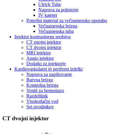
Ulrich Tube
Naprava za polnjenje
IV kateter
Potrošni material za večnamensko uporabo
Večnamenska brizga
Večnamenska tuba
Injektor kontrastnega sredstva
CT enojni injektor
CT dvojni injektor
MRI injektor
Angio injektor
Dodatki za injektorje
Kardiovaskularni in periferni izdelki
Naprava za napihovanje
Barvna brizga
Kontrolna brizga
Ventil za hemostazo
Razdelilnik
Visokotlačni vod
Set uvodnikov
CT dvojni injektor