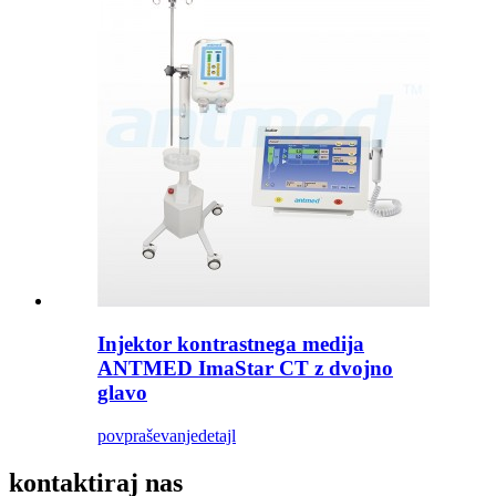
Injektor kontrastnega medija
ANTMED ImaStar CT z dvojno
glavo
povpraševanje
detajl
kontaktiraj nas