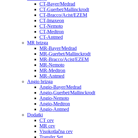
CT-Bayer/Medrad
CT-Guerbet/Mallinckrodt
CT-Bracco/Acist/EZEM
CT-Imaxeon
CT-Nemoto
CT-Medtron
CT-Antmed
MR brizga
MR-Bayer/Medrad
MR-Guerbet/Mallinckrodt
MR-Bracco/Acist/EZEM
MR-Nemoto
MR-Medtron
MR-Antmed
Angio brizga
Angio-Bayer/Medrad
Angio-Guerbet/Mallinckrodt
Angio-Nemoto
Angio-Medtron
Angio-Antmed
Dodatki
CT cev
MR cev
Visokotlačna cev
Transfer Set