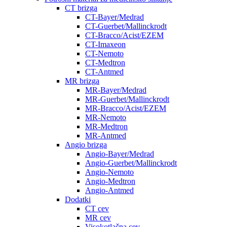
CT brizga
CT-Bayer/Medrad
CT-Guerbet/Mallinckrodt
CT-Bracco/Acist/EZEM
CT-Imaxeon
CT-Nemoto
CT-Medtron
CT-Antmed
MR brizga
MR-Bayer/Medrad
MR-Guerbet/Mallinckrodt
MR-Bracco/Acist/EZEM
MR-Nemoto
MR-Medtron
MR-Antmed
Angio brizga
Angio-Bayer/Medrad
Angio-Guerbet/Mallinckrodt
Angio-Nemoto
Angio-Medtron
Angio-Antmed
Dodatki
CT cev
MR cev
Visokotlačna cev