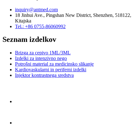
inquiry@antmed.com
18 Jinhui Ave., Pingshan New District, Shenzhen, 518122,
Kitajska
Tel.: +86 0755-86060992
Seznam izdelkov
Brizga za cepivo 1ML/3ML
Izdelki za intenzivno nego
Potrošni material za medicinsko slikanje
Kardiovaskularni in periferni izdelki
Injektor kontrastnega sredstva