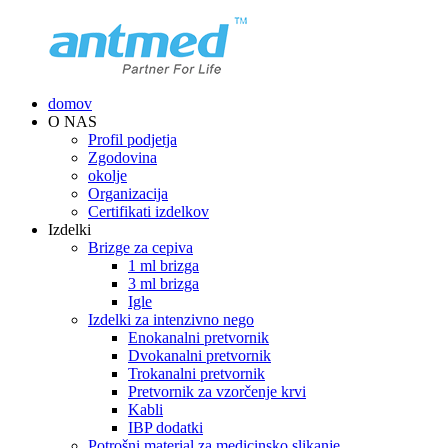
domov
O NAS
Profil podjetja
Zgodovina
okolje
Organizacija
Certifikati izdelkov
Izdelki
Brizge za cepiva
1 ml brizga
3 ml brizga
Igle
Izdelki za intenzivno nego
Enokanalni pretvornik
Dvokanalni pretvornik
Trokanalni pretvornik
Pretvornik za vzorčenje krvi
Kabli
IBP dodatki
Potrošni material za medicinsko slikanje