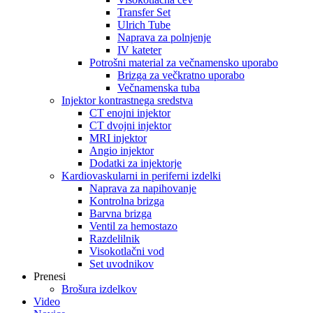
Transfer Set
Ulrich Tube
Naprava za polnjenje
IV kateter
Potrošni material za večnamensko uporabo
Brizga za večkratno uporabo
Večnamenska tuba
Injektor kontrastnega sredstva
CT enojni injektor
CT dvojni injektor
MRI injektor
Angio injektor
Dodatki za injektorje
Kardiovaskularni in periferni izdelki
Naprava za napihovanje
Kontrolna brizga
Barvna brizga
Ventil za hemostazo
Razdelilnik
Visokotlačni vod
Set uvodnikov
Prenesi
Brošura izdelkov
Video