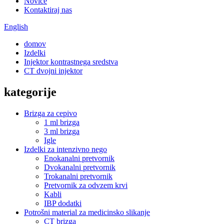
Novice
Kontaktiraj nas
English
domov
Izdelki
Injektor kontrastnega sredstva
CT dvojni injektor
kategorije
Brizga za cepivo
1 ml brizga
3 ml brizga
Igle
Izdelki za intenzivno nego
Enokanalni pretvornik
Dvokanalni pretvornik
Trokanalni pretvornik
Pretvornik za odvzem krvi
Kabli
IBP dodatki
Potrošni material za medicinsko slikanje
CT brizga