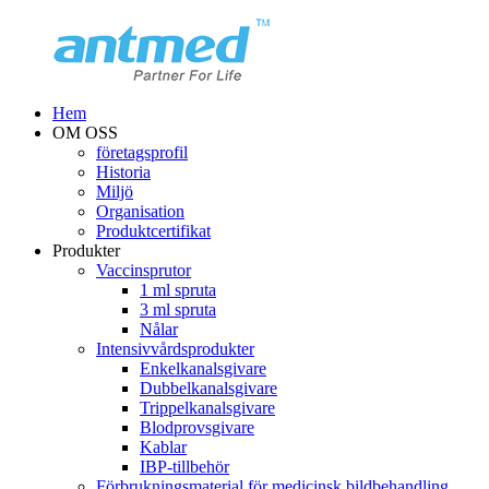
Hem
OM OSS
företagsprofil
Historia
Miljö
Organisation
Produktcertifikat
Produkter
Vaccinsprutor
1 ml spruta
3 ml spruta
Nålar
Intensivvårdsprodukter
Enkelkanalsgivare
Dubbelkanalsgivare
Trippelkanalsgivare
Blodprovsgivare
Kablar
IBP-tillbehör
Förbrukningsmaterial för medicinsk bildbehandling