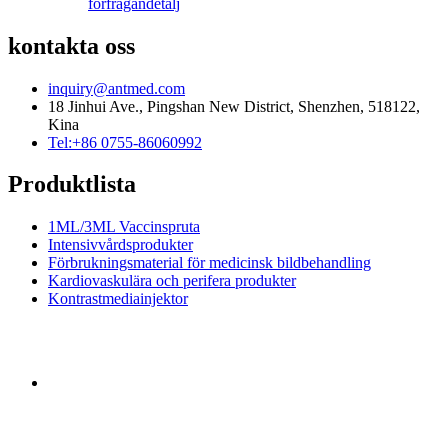
förfrågan
detalj
kontakta oss
inquiry@antmed.com
18 Jinhui Ave., Pingshan New District, Shenzhen, 518122,
Kina
Tel:+86 0755-86060992
Produktlista
1ML/3ML Vaccinspruta
Intensivvårdsprodukter
Förbrukningsmaterial för medicinsk bildbehandling
Kardiovaskulära och perifera produkter
Kontrastmediainjektor