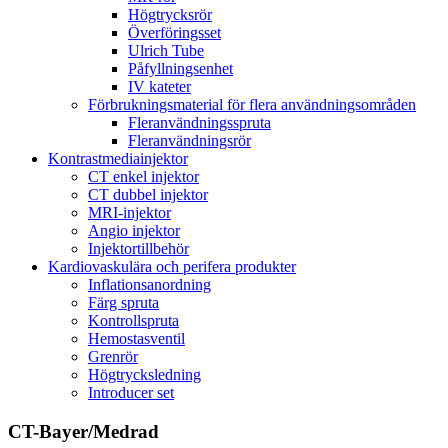
Högtrycksrör
Överföringsset
Ulrich Tube
Påfyllningsenhet
IV kateter
Förbrukningsmaterial för flera användningsområden
Fleranvändningsspruta
Fleranvändningsrör
Kontrastmediainjektor
CT enkel injektor
CT dubbel injektor
MRI-injektor
Angio injektor
Injektortillbehör
Kardiovaskulära och perifera produkter
Inflationsanordning
Färg spruta
Kontrollspruta
Hemostasventil
Grenrör
Högtrycksledning
Introducer set
CT-Bayer/Medrad