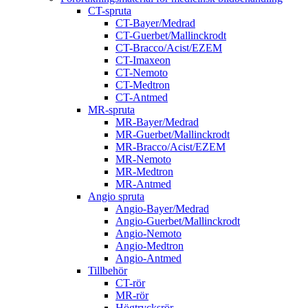
CT-spruta
CT-Bayer/Medrad
CT-Guerbet/Mallinckrodt
CT-Bracco/Acist/EZEM
CT-Imaxeon
CT-Nemoto
CT-Medtron
CT-Antmed
MR-spruta
MR-Bayer/Medrad
MR-Guerbet/Mallinckrodt
MR-Bracco/Acist/EZEM
MR-Nemoto
MR-Medtron
MR-Antmed
Angio spruta
Angio-Bayer/Medrad
Angio-Guerbet/Mallinckrodt
Angio-Nemoto
Angio-Medtron
Angio-Antmed
Tillbehör
CT-rör
MR-rör
Högtrycksrör