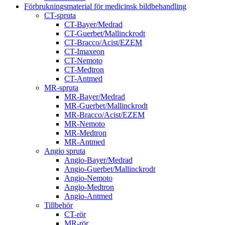
Förbrukningsmaterial för medicinsk bildbehandling
CT-spruta
CT-Bayer/Medrad
CT-Guerbet/Mallinckrodt
CT-Bracco/Acist/EZEM
CT-Imaxeon
CT-Nemoto
CT-Medtron
CT-Antmed
MR-spruta
MR-Bayer/Medrad
MR-Guerbet/Mallinckrodt
MR-Bracco/Acist/EZEM
MR-Nemoto
MR-Medtron
MR-Antmed
Angio spruta
Angio-Bayer/Medrad
Angio-Guerbet/Mallinckrodt
Angio-Nemoto
Angio-Medtron
Angio-Antmed
Tillbehör
CT-rör
MR-rör