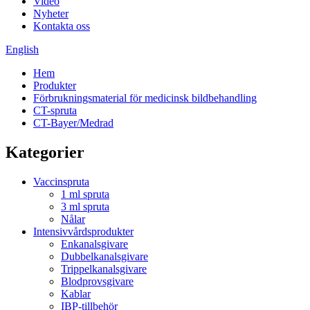
Video
Nyheter
Kontakta oss
English
Hem
Produkter
Förbrukningsmaterial för medicinsk bildbehandling
CT-spruta
CT-Bayer/Medrad
Kategorier
Vaccinspruta
1 ml spruta
3 ml spruta
Nålar
Intensivvårdsprodukter
Enkanalsgivare
Dubbelkanalsgivare
Trippelkanalsgivare
Blodprovsgivare
Kablar
IBP-tillbehör