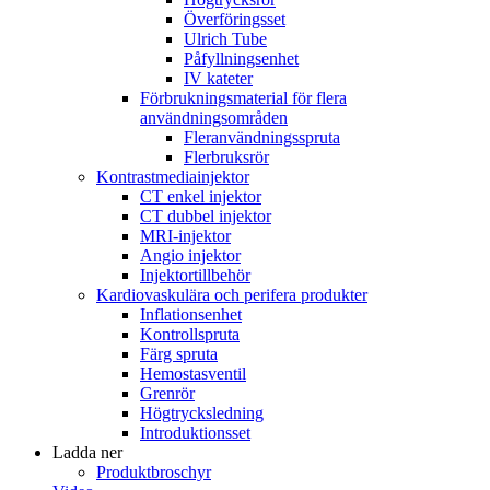
Överföringsset
Ulrich Tube
Påfyllningsenhet
IV kateter
Förbrukningsmaterial för flera
användningsområden
Fleranvändningsspruta
Flerbruksrör
Kontrastmediainjektor
CT enkel injektor
CT dubbel injektor
MRI-injektor
Angio injektor
Injektortillbehör
Kardiovaskulära och perifera produkter
Inflationsenhet
Kontrollspruta
Färg spruta
Hemostasventil
Grenrör
Högtrycksledning
Introduktionsset
Ladda ner
Produktbroschyr