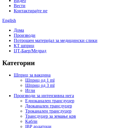
Видео
Вести
Контактирајте не
English
Дома
Производи
Потрошен материјал за медицински слики
КТ шприц
ЦТ-Баер/Медрад
Категории
Шприц за вакцина
Шприц од 1 ml
Шприц од 3 ml
Игли
Производи за интензивна нега
Едноканален трансдуцер
Двоканален трансдуцер
Троканален трансдуцер
Трансдуцер за земање крв
Кабли
IBP додатоци