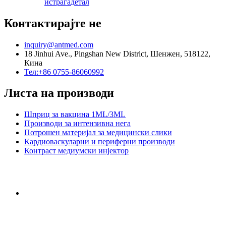
истрага
детал
Контактирајте не
inquiry@antmed.com
18 Jinhui Ave., Pingshan New District, Шенжен, 518122,
Кина
Тел:+86 0755-86060992
Листа на производи
Шприц за вакцина 1ML/3ML
Производи за интензивна нега
Потрошен материјал за медицински слики
Кардиоваскуларни и периферни производи
Контраст медиумски инјектор