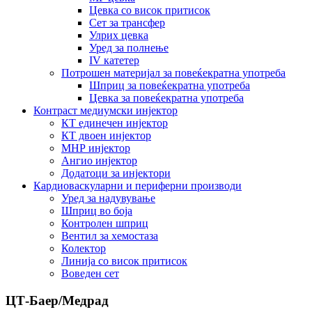
Цевка со висок притисок
Сет за трансфер
Улрих цевка
Уред за полнење
IV катетер
Потрошен материјал за повеќекратна употреба
Шприц за повеќекратна употреба
Цевка за повеќекратна употреба
Контраст медиумски инјектор
КТ единечен инјектор
КТ двоен инјектор
МНР инјектор
Ангио инјектор
Додатоци за инјектори
Кардиоваскуларни и периферни производи
Уред за надувување
Шприц во боја
Контролен шприц
Вентил за хемостаза
Колектор
Линија со висок притисок
Воведен сет
ЦТ-Баер/Медрад