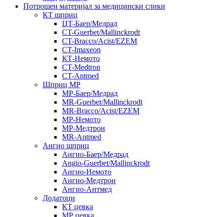
Потрошен материјал за медицински слики
КТ шприц
ЦТ-Баер/Медрад
CT-Guerbet/Mallinckrodt
CT-Bracco/Acist/EZEM
CT-Imaxeon
КТ-Немото
CT-Medtron
CT-Antmed
Шприц МР
МР-Баер/Медрад
MR-Guerbet/Mallinckrodt
MR-Bracco/Acist/EZEM
МР-Немото
МР-Медтрон
MR-Antmed
Ангио шприц
Ангио-Баер/Медрад
Angio-Guerbet/Mallinckrodt
Ангио-Немото
Ангио-Медтрон
Ангио-Антмед
Додатоци
КТ цевка
МР цевка