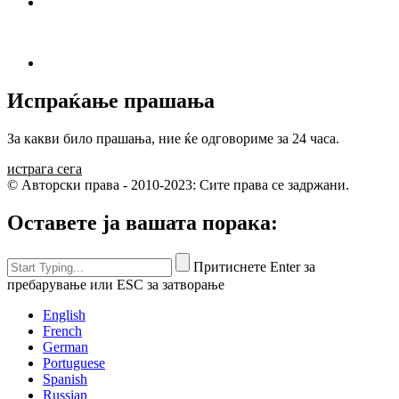
Испраќање прашања
За какви било прашања, ние ќе одговориме за 24 часа.
истрага сега
© Авторски права - 2010-2023: Сите права се задржани.
Оставете ја вашата порака:
Притиснете Enter за
пребарување или ESC за затворање
English
French
German
Portuguese
Spanish
Russian