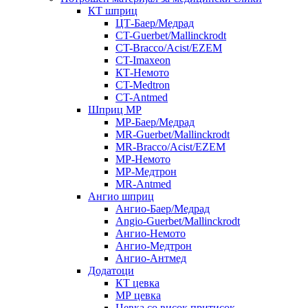
КТ шприц
ЦТ-Баер/Медрад
CT-Guerbet/Mallinckrodt
CT-Bracco/Acist/EZEM
CT-Imaxeon
КТ-Немото
CT-Medtron
CT-Antmed
Шприц МР
МР-Баер/Медрад
MR-Guerbet/Mallinckrodt
MR-Bracco/Acist/EZEM
МР-Немото
МР-Медтрон
MR-Antmed
Ангио шприц
Ангио-Баер/Медрад
Angio-Guerbet/Mallinckrodt
Ангио-Немото
Ангио-Медтрон
Ангио-Антмед
Додатоци
КТ цевка
МР цевка
Цевка со висок притисок