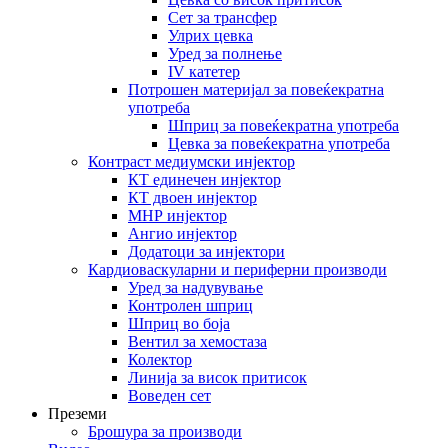
Сет за трансфер
Улрих цевка
Уред за полнење
IV катетер
Потрошен материјал за повеќекратна
употреба
Шприц за повеќекратна употреба
Цевка за повеќекратна употреба
Контраст медиумски инјектор
КТ единечен инјектор
КТ двоен инјектор
МНР инјектор
Ангио инјектор
Додатоци за инјектори
Кардиоваскуларни и периферни производи
Уред за надувување
Контролен шприц
Шприц во боја
Вентил за хемостаза
Колектор
Линија за висок притисок
Воведен сет
Преземи
Брошура за производи