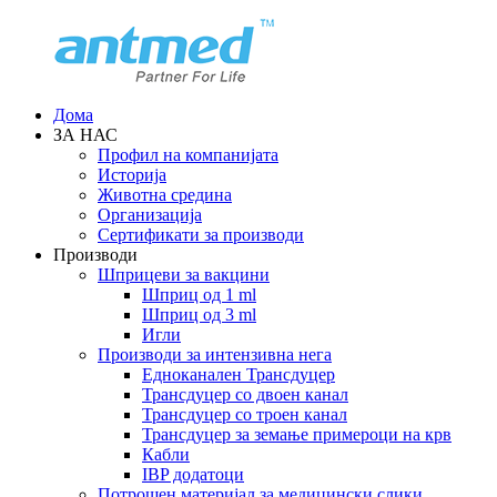
Дома
ЗА НАС
Профил на компанијата
Историја
Животна средина
Организација
Сертификати за производи
Производи
Шприцеви за вакцини
Шприц од 1 ml
Шприц од 3 ml
Игли
Производи за интензивна нега
Едноканален Трансдуцер
Трансдуцер со двоен канал
Трансдуцер со троен канал
Трансдуцер за земање примероци на крв
Кабли
IBP додатоци
Потрошен материјал за медицински слики