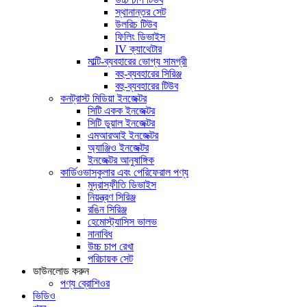
স্থানান্তর সেট
উলরিচ টিউব
ফিলিং ডিভাইস
IV ক্যাথেটার
মাল্টি-ব্যবহারের ভোগ্য সামগ্রী
বহু-ব্যবহারের সিরিঞ্জ
বহু-ব্যবহারের টিউব
কনট্রাস্ট মিডিয়া ইনজেক্টর
সিটি একক ইনজেক্টর
সিটি ডুয়াল ইনজেক্টর
এমআরআই ইনজেক্টর
অ্যাঞ্জিও ইনজেক্টর
ইনজেক্টর আনুষাঙ্গিক
কার্ডিওভাসকুলার এবং পেরিফেরাল পণ্য
মুদ্রাস্ফীতি ডিভাইস
নিয়ন্ত্রণ সিরিঞ্জ
রঙিন সিরিঞ্জ
হেমোস্ট্যাসিস ভালভ
নানাবিধ
উচ্চ চাপ রেখা
পরিচায়ক সেট
ডাউনলোড করুন
পণ্য ব্রোশিওর
ভিডিও