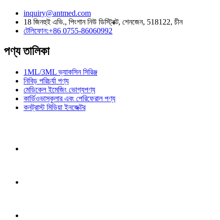
inquiry@antmed.com
18 জিনহুই এভি., পিংশান নিউ ডিস্ট্রিক্ট, শেনজেন, 518122, চীন
টেলিফোন:+86 0755-86060992
পণ্য তালিকা
1ML/3ML ভ্যাকসিন সিরিঞ্জ
নিবিড় পরিচর্যা পণ্য
মেডিকেল ইমেজিং ভোগ্যপণ্য
কার্ডিওভাসকুলার এবং পেরিফেরাল পণ্য
কনট্রাস্ট মিডিয়া ইনজেক্টর