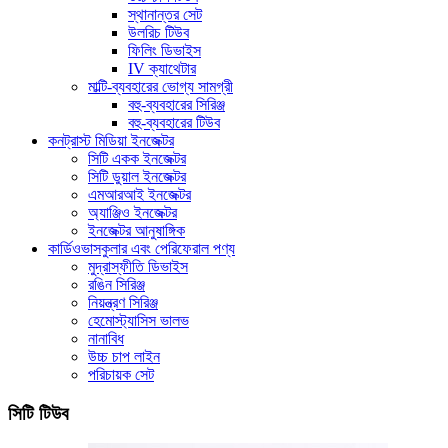
স্থানান্তর সেট
উলরিচ টিউব
ফিলিং ডিভাইস
IV ক্যাথেটার
মাল্টি-ব্যবহারের ভোগ্য সামগ্রী
বহু-ব্যবহারের সিরিঞ্জ
বহু-ব্যবহারের টিউব
কনট্রাস্ট মিডিয়া ইনজেক্টর
সিটি একক ইনজেক্টর
সিটি ডুয়াল ইনজেক্টর
এমআরআই ইনজেক্টর
অ্যাঞ্জিও ইনজেক্টর
ইনজেক্টর আনুষাঙ্গিক
কার্ডিওভাসকুলার এবং পেরিফেরাল পণ্য
মুদ্রাস্ফীতি ডিভাইস
রঙিন সিরিঞ্জ
নিয়ন্ত্রণ সিরিঞ্জ
হেমোস্ট্যাসিস ভালভ
নানাবিধ
উচ্চ চাপ লাইন
পরিচায়ক সেট
সিটি টিউব