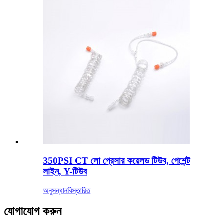
350PSI CT লো প্রেসার কয়েলড টিউব, পেশেন্ট
লাইন, Y-টিউব
অনুসন্ধান
বিস্তারিত
যোগাযোগ করুন