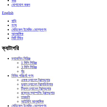
খবর
যোগাযোগ করুন
English
বাড়ি
পণ্য
মেডিকেল ইমেজিং ভোগ্যপণ্য
আনুষাঙ্গিক
সিটি টিউব
ক্যাটাগরি
ভ্যাকসিন সিরিঞ্জ
1 মিলি সিরিঞ্জ
3 মিলি সিরিঞ্জ
সূঁচ
নিবিড় পরিচর্যা পণ্য
একক চ্যানেল ট্রান্সডুসার
ডুয়াল চ্যানেল ট্রান্সডিউসার
ট্রিপল চ্যানেল ট্রান্সডুসার
রক্তের স্যাম্পলিং ট্রান্সডুসার
তারগুলি
আইবিপি আনুষাঙ্গিক
মেডিকেল ইমেজিং ভোগ্যপণ্য