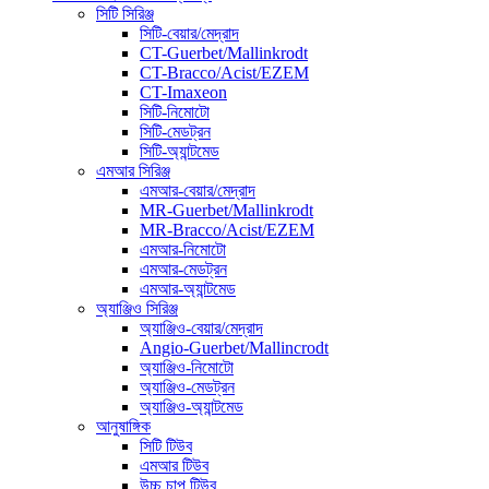
সিটি সিরিঞ্জ
সিটি-বেয়ার/মেদ্রাদ
CT-Guerbet/Mallinkrodt
CT-Bracco/Acist/EZEM
CT-Imaxeon
সিটি-নিমোটো
সিটি-মেডট্রন
সিটি-অ্যান্টমেড
এমআর সিরিঞ্জ
এমআর-বেয়ার/মেদ্রাদ
MR-Guerbet/Mallinkrodt
MR-Bracco/Acist/EZEM
এমআর-নিমোটো
এমআর-মেডট্রন
এমআর-অ্যান্টমেড
অ্যাঞ্জিও সিরিঞ্জ
অ্যাঞ্জিও-বেয়ার/মেদ্রাদ
Angio-Guerbet/Mallincrodt
অ্যাঞ্জিও-নিমোটো
অ্যাঞ্জিও-মেডট্রন
অ্যাঞ্জিও-অ্যান্টমেড
আনুষাঙ্গিক
সিটি টিউব
এমআর টিউব
উচ্চ চাপ টিউব