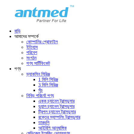
বাড়ি
আমাদের সম্পর্কে
কোম্পানির প্রোফাইল
ইতিহাস
পরিবেশ
সংগঠন
পণ্য সার্টিফিকেট
পণ্য
ভ্যাকসিন সিরিঞ্জ
1 মিলি সিরিঞ্জ
3 মিলি সিরিঞ্জ
সূঁচ
নিবিড় পরিচর্যা পণ্য
একক চ্যানেল ট্রান্সডুসার
ডুয়াল চ্যানেল ট্রান্সডুসার
ট্রিপল চ্যানেল ট্রান্সডুসার
রক্তের স্যাম্পলিং ট্রান্সডুসার
তারগুলি
আইবিপি আনুষাঙ্গিক
মেডিকেল ইমেজিং ভোগ্যপণ্য