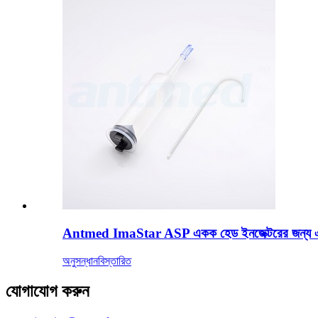
Antmed ImaStar ASP একক হেড ইনজেক্টরের জন্য এনজ
অনুসন্ধান
বিস্তারিত
যোগাযোগ করুন