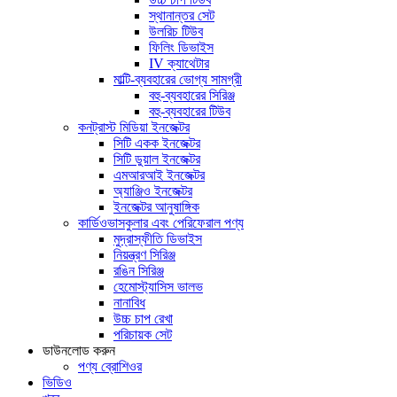
স্থানান্তর সেট
উলরিচ টিউব
ফিলিং ডিভাইস
IV ক্যাথেটার
মাল্টি-ব্যবহারের ভোগ্য সামগ্রী
বহু-ব্যবহারের সিরিঞ্জ
বহু-ব্যবহারের টিউব
কনট্রাস্ট মিডিয়া ইনজেক্টর
সিটি একক ইনজেক্টর
সিটি ডুয়াল ইনজেক্টর
এমআরআই ইনজেক্টর
অ্যাঞ্জিও ইনজেক্টর
ইনজেক্টর আনুষাঙ্গিক
কার্ডিওভাসকুলার এবং পেরিফেরাল পণ্য
মুদ্রাস্ফীতি ডিভাইস
নিয়ন্ত্রণ সিরিঞ্জ
রঙিন সিরিঞ্জ
হেমোস্ট্যাসিস ভালভ
নানাবিধ
উচ্চ চাপ রেখা
পরিচায়ক সেট
ডাউনলোড করুন
পণ্য ব্রোশিওর
ভিডিও