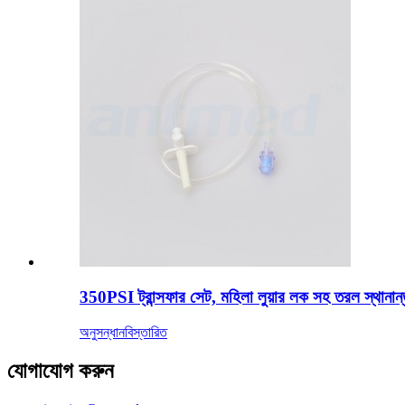
350PSI ট্রান্সফার সেট, মহিলা লুয়ার লক সহ তরল স্থানান
অনুসন্ধান
বিস্তারিত
যোগাযোগ করুন