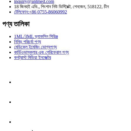
inquiry@antmed.com
18 জিনহুই এভি., পিংশান নিউ ডিস্ট্রিক্ট, শেনজেন, 518122, চীন
টেলিফোন:+86 0755-86060992
পণ্য তালিকা
1ML/3ML ভ্যাকসিন সিরিঞ্জ
নিবিড় পরিচর্যা পণ্য
মেডিকেল ইমেজিং ভোগ্যপণ্য
কার্ডিওভাসকুলার এবং পেরিফেরাল পণ্য
কনট্রাস্ট মিডিয়া ইনজেক্টর