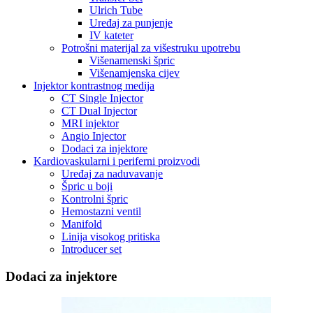
Ulrich Tube
Uređaj za punjenje
IV kateter
Potrošni materijal za višestruku upotrebu
Višenamenski špric
Višenamjenska cijev
Injektor kontrastnog medija
CT Single Injector
CT Dual Injector
MRI injektor
Angio Injector
Dodaci za injektore
Kardiovaskularni i periferni proizvodi
Uređaj za naduvavanje
Špric u boji
Kontrolni špric
Hemostazni ventil
Manifold
Linija visokog pritiska
Introducer set
Dodaci za injektore