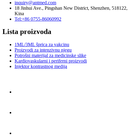
inquiry@antmed.com
18 Jinhui Ave., Pingshan New District, Shenzhen, 518122,
Kina
Tel:+86 0755-86060992
Lista proizvoda
1ML/3ML šprica za vakcinu
Proizvodi za intenzivnu njegu
Potrošni materijal za medicinske slike
Kardiovaskularni i periferni proizvodi
Injektor kontrastnog medija