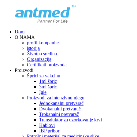
Dom
O NAMA
profil kompanije
istorija
Životna sredina
Organizacija
Certifikati proizvoda
Proizvodi
Šprici za vakcinu
1ml špric
3ml špric
Igle
Proizvodi za intenzivnu njegu
Jednokanalni pretvarač
Dvokanalni pretvarač
Trokanalni pretvarač
Transduktor za uzorkovanje krvi
Kablovi
IBP pribor
Potrošni materijal za medicinske slike