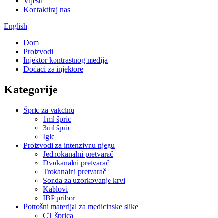
Vijesti
Kontaktiraj nas
English
Dom
Proizvodi
Injektor kontrastnog medija
Dodaci za injektore
Kategorije
Špric za vakcinu
1ml špric
3ml špric
Igle
Proizvodi za intenzivnu njegu
Jednokanalni pretvarač
Dvokanalni pretvarač
Trokanalni pretvarač
Sonda za uzorkovanje krvi
Kablovi
IBP pribor
Potrošni materijal za medicinske slike
CT šprica