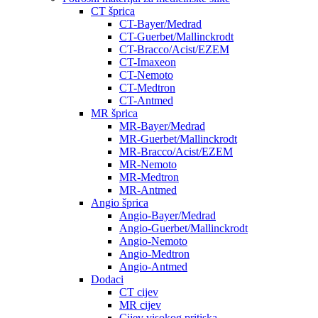
CT šprica
CT-Bayer/Medrad
CT-Guerbet/Mallinckrodt
CT-Bracco/Acist/EZEM
CT-Imaxeon
CT-Nemoto
CT-Medtron
CT-Antmed
MR šprica
MR-Bayer/Medrad
MR-Guerbet/Mallinckrodt
MR-Bracco/Acist/EZEM
MR-Nemoto
MR-Medtron
MR-Antmed
Angio šprica
Angio-Bayer/Medrad
Angio-Guerbet/Mallinckrodt
Angio-Nemoto
Angio-Medtron
Angio-Antmed
Dodaci
CT cijev
MR cijev
Cijev visokog pritiska