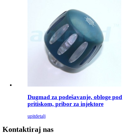
Dugmad za podešavanje, obloge pod
pritiskom, pribor za injektore
upit
detalj
Kontaktiraj nas