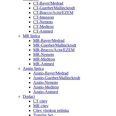
CT-Bayer/Medrad
CT-Guerbet/Mallinckrodt
CT-Bracco/Acist/EZEM
CT-Imaxeon
CT-Nemoto
CT-Medtron
CT-Antmed
MR šprica
MR-Bayer/Medrad
MR-Guerbet/Mallinckrodt
MR-Bracco/Acist/EZEM
MR-Nemoto
MR-Medtron
MR-Antmed
Angio šprica
Angio-Bayer/Medrad
Angio-Guerbet/Mallinckrodt
Angio-Nemoto
Angio-Medtron
Angio-Antmed
Dodaci
CT cijev
MR cijev
Cijev visokog pritiska
Transfer Set