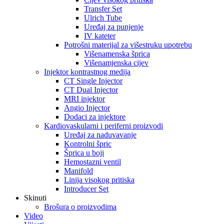
Transfer Set
Ulrich Tube
Uređaj za punjenje
IV kateter
Potrošni materijal za višestruku upotrebu
Višenamenska šprica
Višenamjenska cijev
Injektor kontrastnog medija
CT Single Injector
CT Dual Injector
MRI injektor
Angio Injector
Dodaci za injektore
Kardiovaskularni i periferni proizvodi
Uređaj za naduvavanje
Kontrolni špric
Šprica u boji
Hemostazni ventil
Manifold
Linija visokog pritiska
Introducer Set
Skinuti
Brošura o proizvodima
Video