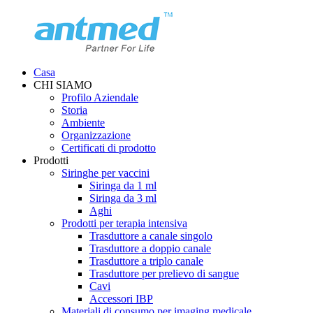
Casa
CHI SIAMO
Profilo Aziendale
Storia
Ambiente
Organizzazione
Certificati di prodotto
Prodotti
Siringhe per vaccini
Siringa da 1 ml
Siringa da 3 ml
Aghi
Prodotti per terapia intensiva
Trasduttore a canale singolo
Trasduttore a doppio canale
Trasduttore a triplo canale
Trasduttore per prelievo di sangue
Cavi
Accessori IBP
Materiali di consumo per imaging medicale