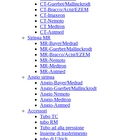
CT-Guerbet/Mallinckrodt
CT-Bracco/Acist/EZEM
CT-Imaxeon
CT-Nemoto
CT Medtron
CT-Antmed
Siringa MR
MR-Bayer/Medrad
MR-Guerbet/Mallinckrodt
MR-Bracco/Acist/EZEM
MR-Nemoto
MR-Medtron
MR-Antmed
Angio siringa
Angio-Bayer/Medrad
Angio-Guerbet/Mallinckrodt
Angio Nemoto
Angio-Medtron
Angio-Antmed
Accessori
Tubo TC
tubo RM
Tubo ad alta pressione
Insieme di trasferimento
tubo di Ulrich