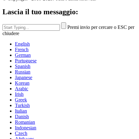
Lascia il tuo messaggio:
Premi invio per cercare o ESC per
chiudere
English
French
German
Portuguese
Spanish
Russian
Japanese
Korean
Arabic
Irish
Greek
Turkish
Italian
Danish
Romanian
Indonesian
Czech
Afrikaans