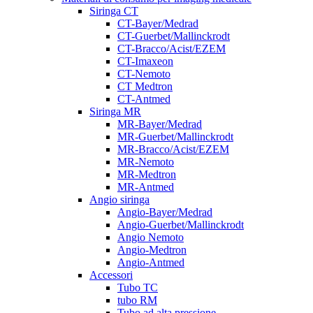
Siringa CT
CT-Bayer/Medrad
CT-Guerbet/Mallinckrodt
CT-Bracco/Acist/EZEM
CT-Imaxeon
CT-Nemoto
CT Medtron
CT-Antmed
Siringa MR
MR-Bayer/Medrad
MR-Guerbet/Mallinckrodt
MR-Bracco/Acist/EZEM
MR-Nemoto
MR-Medtron
MR-Antmed
Angio siringa
Angio-Bayer/Medrad
Angio-Guerbet/Mallinckrodt
Angio Nemoto
Angio-Medtron
Angio-Antmed
Accessori
Tubo TC
tubo RM
Tubo ad alta pressione