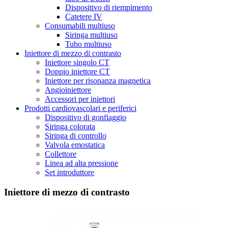
Dispositivo di riempimento
Catetere IV
Consumabili multiuso
Siringa multiuso
Tubo multiuso
Iniettore di mezzo di contrasto
Iniettore singolo CT
Doppio iniettore CT
Iniettore per risonanza magnetica
Angioiniettore
Accessori per iniettori
Prodotti cardiovascolari e periferici
Dispositivo di gonfiaggio
Siringa colorata
Siringa di controllo
Valvola emostatica
Collettore
Linea ad alta pressione
Set introduttore
Iniettore di mezzo di contrasto