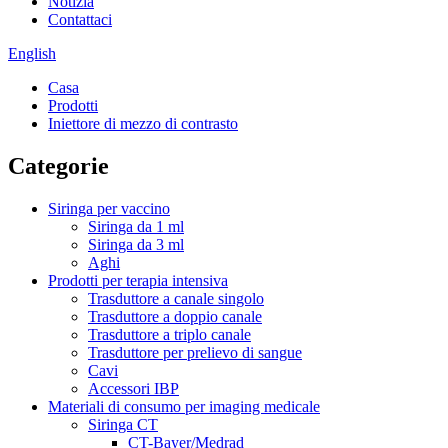
Notizia
Contattaci
English
Casa
Prodotti
Iniettore di mezzo di contrasto
Categorie
Siringa per vaccino
Siringa da 1 ml
Siringa da 3 ml
Aghi
Prodotti per terapia intensiva
Trasduttore a canale singolo
Trasduttore a doppio canale
Trasduttore a triplo canale
Trasduttore per prelievo di sangue
Cavi
Accessori IBP
Materiali di consumo per imaging medicale
Siringa CT
CT-Bayer/Medrad