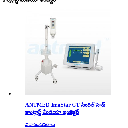
ANTMED ImaStar CT సింగిల్ హెడ్
కాంట్రాస్ట్ మీడియా ఇంజెక్టర్
విచారణ
వివరాలు