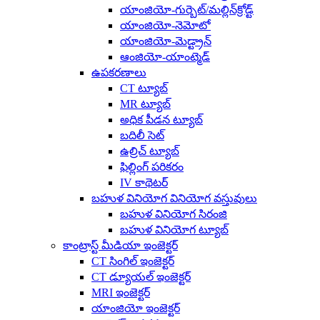
యాంజియో-గుర్బెట్/మల్లిన్‌క్రోడ్ట్
యాంజియో-నెమోటో
యాంజియో-మెడ్ట్రాన్
ఆంజియో-యాంట్మెడ్
ఉపకరణాలు
CT ట్యూబ్
MR ట్యూబ్
అధిక పీడన ట్యూబ్
బదిలీ సెట్
ఉల్రిచ్ ట్యూబ్
ఫిల్లింగ్ పరికరం
IV కాథెటర్
బహుళ వినియోగ వినియోగ వస్తువులు
బహుళ వినియోగ సిరంజి
బహుళ వినియోగ ట్యూబ్
కాంట్రాస్ట్ మీడియా ఇంజెక్టర్
CT సింగిల్ ఇంజెక్టర్
CT డ్యూయల్ ఇంజెక్టర్
MRI ఇంజెక్టర్
యాంజియో ఇంజెక్టర్