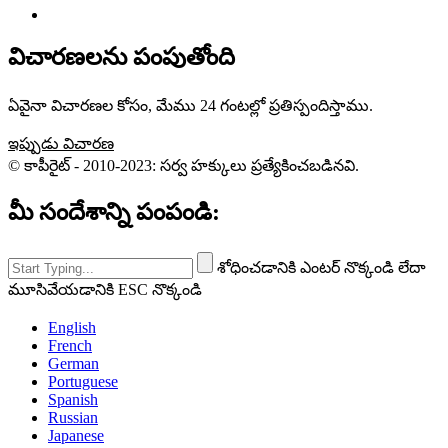
విచారణలను పంపుతోంది
ఏవైనా విచారణల కోసం, మేము 24 గంటల్లో ప్రతిస్పందిస్తాము.
ఇప్పుడు విచారణ
© కాపీరైట్ - 2010-2023: సర్వ హక్కులు ప్రత్యేకించబడినవి.
మీ సందేశాన్ని పంపండి:
శోధించడానికి ఎంటర్ నొక్కండి లేదా
మూసివేయడానికి ESC నొక్కండి
English
French
German
Portuguese
Spanish
Russian
Japanese