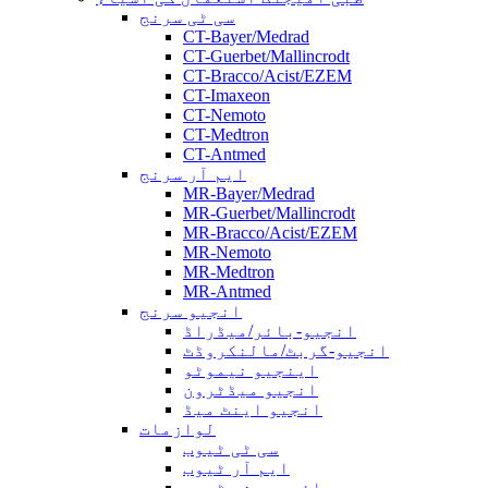
سی ٹی سرنج
CT-Bayer/Medrad
CT-Guerbet/Mallincrodt
CT-Bracco/Acist/EZEM
CT-Imaxeon
CT-Nemoto
CT-Medtron
CT-Antmed
ایم آر سرنج
MR-Bayer/Medrad
MR-Guerbet/Mallincrodt
MR-Bracco/Acist/EZEM
MR-Nemoto
MR-Medtron
MR-Antmed
انجیو سرنج
انجیو-بائر/میڈراڈ
انجیو-گربٹ/مالنکروڈٹ
اینجیو نیموٹو
انجیو میڈٹرون
انجیو اینٹ میڈ
لوازمات
سی ٹی ٹیوب
ایم آر ٹیوب
ہائی پریشر ٹیوب