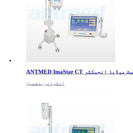
ہیڈ کنٹراسٹ میڈیا انجیکٹر
انکوائری
تفصیل