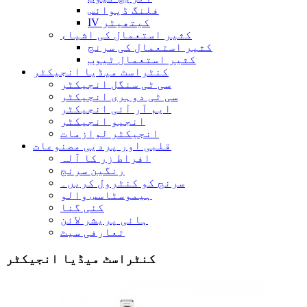
فلنگ ڈیوائس
IV کیتھیٹر
کثیر استعمال کی اشیاء
کثیر استعمال کی سرنج
کثیر استعمال ٹیوب
کنٹراسٹ میڈیا انجیکٹر
سی ٹی سنگل انجیکٹر
سی ٹی دوہری انجیکٹر
ایم آر آئی انجیکٹر
انجیو انجیکٹر
انجیکٹر لوازمات
قلبی اور پردیی مصنوعات
افراط زر کا آلہ
رنگین سرنج
سرنج کو کنٹرول کریں۔
ہیموسٹاسس والو
کئی گنا
ہائی پریشر لائن
تعارفی سیٹ
کنٹراسٹ میڈیا انجیکٹر