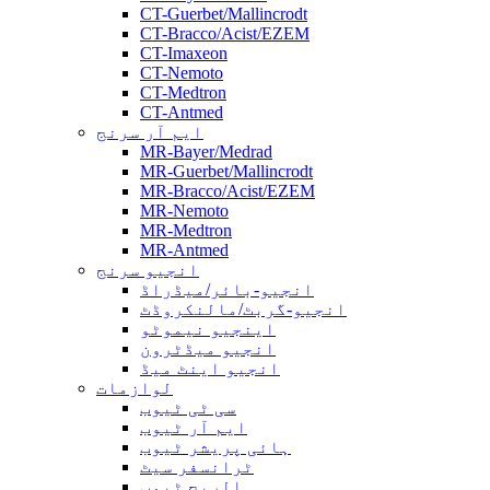
CT-Guerbet/Mallincrodt
CT-Bracco/Acist/EZEM
CT-Imaxeon
CT-Nemoto
CT-Medtron
CT-Antmed
ایم آر سرنج
MR-Bayer/Medrad
MR-Guerbet/Mallincrodt
MR-Bracco/Acist/EZEM
MR-Nemoto
MR-Medtron
MR-Antmed
انجیو سرنج
انجیو-بائر/میڈراڈ
انجیو-گربٹ/مالنکروڈٹ
اینجیو نیموٹو
انجیو میڈٹرون
انجیو اینٹ میڈ
لوازمات
سی ٹی ٹیوب
ایم آر ٹیوب
ہائی پریشر ٹیوب
ٹرانسفر سیٹ
الریچ ٹیوب