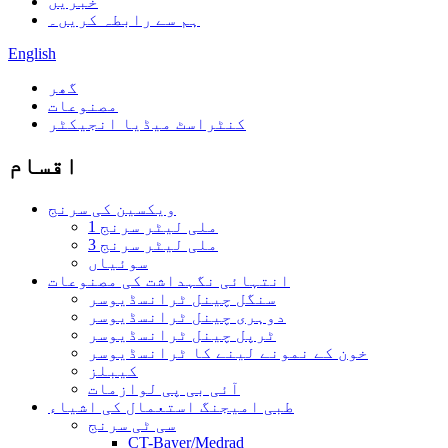
خبریں
ہم سے رابطہ کریں۔
English
گھر
مصنوعات
کنٹراسٹ میڈیا انجیکٹر
اقسام
ویکسین کی سرنج
1 ملی لیٹر سرنج
3 ملی لیٹر سرنج
سوئیاں
انتہائی نگہداشت کی مصنوعات
سنگل چینل ٹرانسڈیوسر
دوہری چینل ٹرانسڈیوسر
ٹرپل چینل ٹرانسڈیوسر
خون کے نمونے لینے کا ٹرانسڈیوسر
کیبلز
آئی بی پی لوازمات
طبی امیجنگ استعمال کی اشیاء
سی ٹی سرنج
CT-Bayer/Medrad