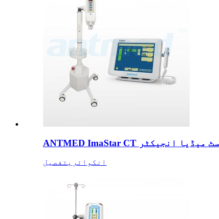
ہیڈ کنٹراسٹ میڈیا انجیکٹر
انکوائری
تفصیل