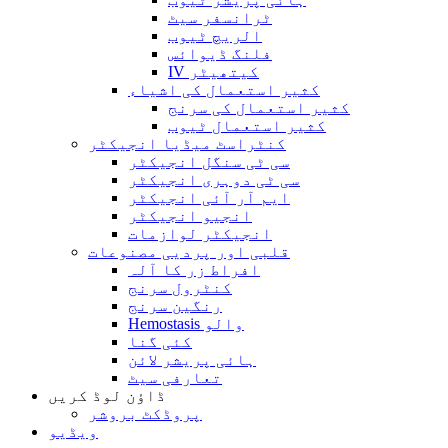
ٹرانسفر سیٹ
الریچ ٹیوب
فلنگ ڈیوائس
IV کیتھیٹر
کثیر استعمال کی اشیاء
کثیر استعمال کی سرنج
کثیر استعمال ٹیوب
کنٹراسٹ میڈیا انجیکٹر
سی ٹی سنگل انجیکٹر
سی ٹی دوہری انجیکٹر
ایم آر آئی انجیکٹر
انجیو انجیکٹر
انجیکٹر لوازمات
قلبی اور پردیی مصنوعات
افراط زر کا آلہ
کنٹرول سرنج
رنگین سرنج
Hemostasis والو
کئی گنا
ہائی پریشر لائن
تعارفی سیٹ
ڈاؤن لوڈ کریں
پروڈکٹ بروشر
ویڈیو