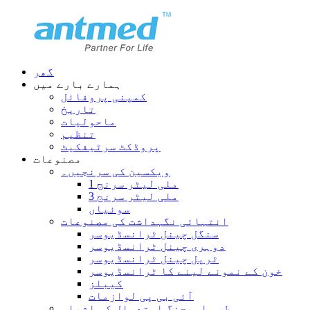
گھر
ہمارے بارے میں
کمپنی پروفائل
تاریخ
ماحولیات
تنظیم
پروڈکٹ سرٹیفکیٹ
مصنوعات
ویکسین کی سرنجیں۔
1 ملی لیٹر سرنج
3 ملی لیٹر سرنج
سوئیاں
انتہائی نگہداشت کی مصنوعات
سنگل چینل ٹرانسڈیوسر
دوہری چینل ٹرانسڈیوسر
ٹرپل چینل ٹرانسڈیوسر
خون کے نمونے لینے کا ٹرانسڈیوسر
کیبلز
آئی بی پی لوازمات
طبی امیجنگ استعمال کی اشیاء