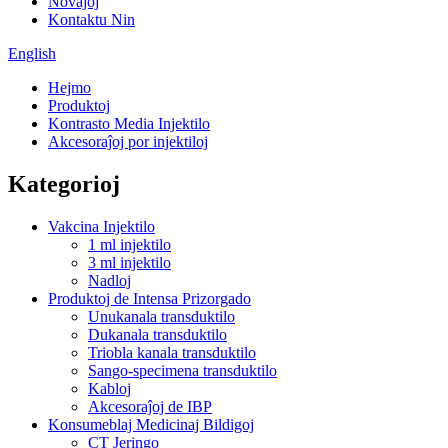
Novaĵoj
Kontaktu Nin
English
Hejmo
Produktoj
Kontrasto Media Injektilo
Akcesoraĵoj por injektiloj
Kategorioj
Vakcina Injektilo
1 ml injektilo
3 ml injektilo
Nadloj
Produktoj de Intensa Prizorgado
Unukanala transduktilo
Dukanala transduktilo
Triobla kanala transduktilo
Sango-specimena transduktilo
Kabloj
Akcesoraĵoj de IBP
Konsumeblaj Medicinaj Bildigoj
CT Jeringo