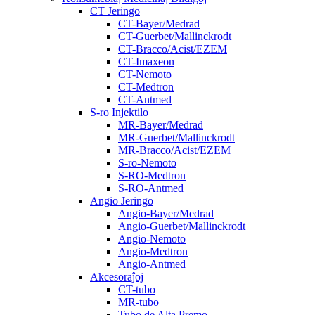
CT Jeringo
CT-Bayer/Medrad
CT-Guerbet/Mallinckrodt
CT-Bracco/Acist/EZEM
CT-Imaxeon
CT-Nemoto
CT-Medtron
CT-Antmed
S-ro Injektilo
MR-Bayer/Medrad
MR-Guerbet/Mallinckrodt
MR-Bracco/Acist/EZEM
S-ro-Nemoto
S-RO-Medtron
S-RO-Antmed
Angio Jeringo
Angio-Bayer/Medrad
Angio-Guerbet/Mallinckrodt
Angio-Nemoto
Angio-Medtron
Angio-Antmed
Akcesoraĵoj
CT-tubo
MR-tubo
Tubo de Alta Premo