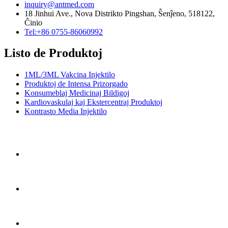
inquiry@antmed.com
18 Jinhui Ave., Nova Distrikto Pingshan, Ŝenĵeno, 518122,
Ĉinio
Tel:+86 0755-86060992
Listo de Produktoj
1ML/3ML Vakcina Injektilo
Produktoj de Intensa Prizorgado
Konsumeblaj Medicinaj Bildigoj
Kardiovaskulaj kaj Ekstercentraj Produktoj
Kontrasto Media Injektilo