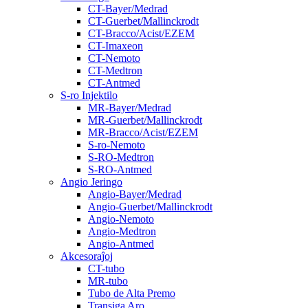
CT-Bayer/Medrad
CT-Guerbet/Mallinckrodt
CT-Bracco/Acist/EZEM
CT-Imaxeon
CT-Nemoto
CT-Medtron
CT-Antmed
S-ro Injektilo
MR-Bayer/Medrad
MR-Guerbet/Mallinckrodt
MR-Bracco/Acist/EZEM
S-ro-Nemoto
S-RO-Medtron
S-RO-Antmed
Angio Jeringo
Angio-Bayer/Medrad
Angio-Guerbet/Mallinckrodt
Angio-Nemoto
Angio-Medtron
Angio-Antmed
Akcesoraĵoj
CT-tubo
MR-tubo
Tubo de Alta Premo
Transiga Aro