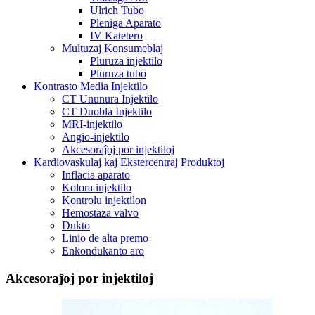
Ulrich Tubo
Pleniga Aparato
IV Katetero
Multuzaj Konsumeblaj
Pluruza injektilo
Pluruza tubo
Kontrasto Media Injektilo
CT Ununura Injektilo
CT Duobla Injektilo
MRI-injektilo
Angio-injektilo
Akcesoraĵoj por injektiloj
Kardiovaskulaj kaj Ekstercentraj Produktoj
Inflacia aparato
Kolora injektilo
Kontrolu injektilon
Hemostaza valvo
Dukto
Linio de alta premo
Enkondukanto aro
Akcesoraĵoj por injektiloj