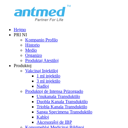
Hejmo
PRI NI
Kompanio Profilo
Historio
Medio
Organizo
Produktaj Atestiloj
Produktoj
Vakcinaj Injektiloj
1 ml injektilo
3 ml injektilo
Nadloj
Produktoj de Intensa Prizorgado
Unukanala Transduktilo
Duobla Kanala Transduktilo
Triobla Kanala Transduktilo
Sanga Specimena Transduktilo
Kabloj
Akcesoraĵoj de IBP
Konsumeblaj Medicinaj Bildigoj