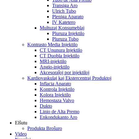
Transiga Aro
Ulrich Tubo
Pleniga Aparato
IV Katetero
Multuzaj Konsumeblaj
Pluruza Injektilo
Pluruza Tubo
Kontrasto Media Injektilo
CT Ununura Injektilo
CT Duobla Injektilo
MRI-injektilo
Angio-injektilo
Akcesoraĵoj por injektiloj
Kardiovaskulaj kaj Ekstercentraj Produktoj
Inflacia Aparato
Kontrola Injektilo
Kolora Injektilo
Hemostaza Valvo
Dukto
Linio de Alta Premo
Enkondukanto Aro
Elŝutu
Produkta Broŝuro
Video