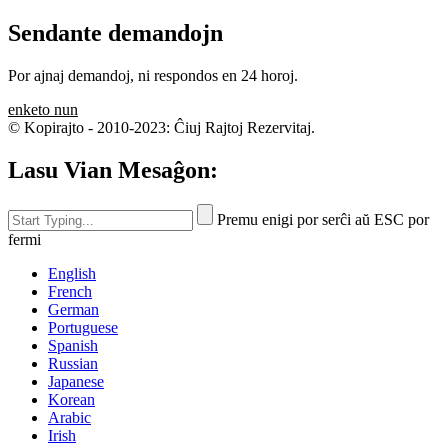
Sendante demandojn
Por ajnaj demandoj, ni respondos en 24 horoj.
enketo nun
© Kopirajto - 2010-2023: Ĉiuj Rajtoj Rezervitaj.
Lasu Vian Mesaĝon:
Premu enigi por serĉi aŭ ESC por
fermi
English
French
German
Portuguese
Spanish
Russian
Japanese
Korean
Arabic
Irish