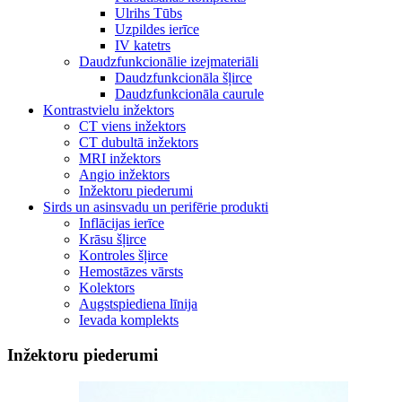
Ulrihs Tūbs
Uzpildes ierīce
IV katetrs
Daudzfunkcionālie izejmateriāli
Daudzfunkcionāla šļirce
Daudzfunkcionāla caurule
Kontrastvielu inžektors
CT viens inžektors
CT dubultā inžektors
MRI inžektors
Angio inžektors
Inžektoru piederumi
Sirds un asinsvadu un perifērie produkti
Inflācijas ierīce
Krāsu šļirce
Kontroles šļirce
Hemostāzes vārsts
Kolektors
Augstspiediena līnija
Ievada komplekts
Inžektoru piederumi