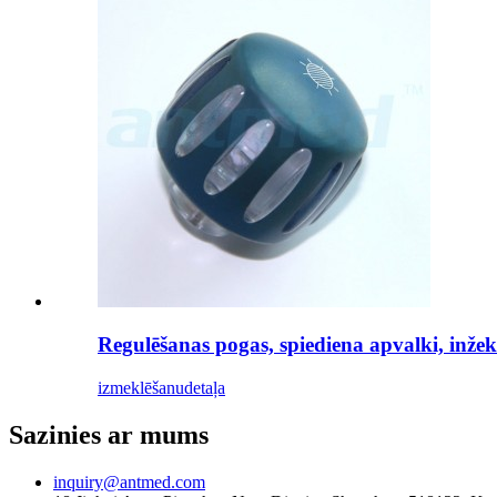
Regulēšanas pogas, spiediena apvalki, inže
izmeklēšanu
detaļa
Sazinies ar mums
inquiry@antmed.com