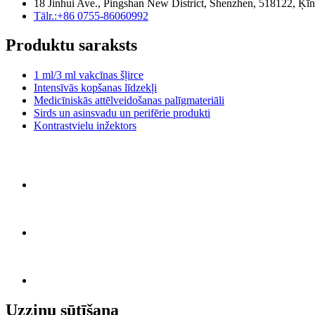
18 Jinhui Ave., Pingshan New District, Shenzhen, 518122, Ķī
Tālr.:+86 0755-86060992
Produktu saraksts
1 ml/3 ml vakcīnas šļirce
Intensīvās kopšanas līdzekļi
Medicīniskās attēlveidošanas palīgmateriāli
Sirds un asinsvadu un perifērie produkti
Kontrastvielu inžektors
Uzziņu sūtīšana