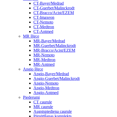
CT-Bayer/Medrad
CT-Guerbet/Malinckrodt
CT-Bracco/Acist/EZEM
CT-Imaxeon
CT-Nemoto
CT-Medtron
CT-Antmed
MR šļirce
MR-Bayer/Medrad
MR-Guerbet/Malinckrodt
MR-Bracco/Acist/EZEM
MR-Nemoto
MR-Medtron
MR-Antmed
Angio šļirce
Angio-Bayer/Medrad
Angio-Guerbet/Malinckrodt
Angio-Nemoto
Angio-Medtron
Angio-Antmed
Piederumi
CT caurule
MR caurule
Augstspiediena caurule
Pārsūtīšanas komplekts