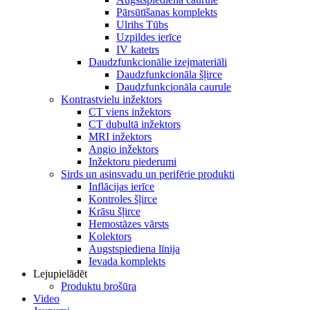
Pārsūtīšanas komplekts
Ulrihs Tūbs
Uzpildes ierīce
IV katetrs
Daudzfunkcionālie izejmateriāli
Daudzfunkcionāla šļirce
Daudzfunkcionāla caurule
Kontrastvielu inžektors
CT viens inžektors
CT dubultā inžektors
MRI inžektors
Angio inžektors
Inžektoru piederumi
Sirds un asinsvadu un perifērie produkti
Inflācijas ierīce
Kontroles šļirce
Krāsu šļirce
Hemostāzes vārsts
Kolektors
Augstspiediena līnija
Ievada komplekts
Lejupielādēt
Produktu brošūra
Video