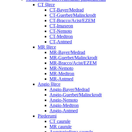
CT šļirce
CT-Bayer/Medrad
CT-Guerbet/Malinckrodt
CT-Bracco/Acist/EZEM
CT-Imaxeon
CT-Nemoto
CT-Medtron
CT-Antmed
MR šļirce
MR-Bayer/Medrad
MR-Guerbet/Malinckrodt
MR-Bracco/Acist/EZEM
MR-Nemoto
MR-Medtron
MR-Antmed
Angio šļirce
Angio-Bayer/Medrad
Angio-Guerbet/Malinckrodt
Angio-Nemoto
Angio-Medtron
Angio-Antmed
Piederumi
CT caurule
MR caurule
Augstspiediena caurule