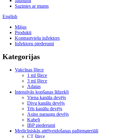
Jaunumi
Sazinies ar mums
English
Mājas
Produkti
Kontrastvielu inžektors
Inžektoru piederumi
Kategorijas
Vakcīnas šļirce
1 ml šļirce
3 ml šļirce
Adatas
Intensīvās kopšanas līdzekļi
Viena kanāla devējs
Divu kanālu devējs
Trīs kanālu devējs
Asins paraugu devējs
Kabeļi
IBP piederumi
Medicīniskās attēlveidošanas palīgmateriāli
CT šļirce