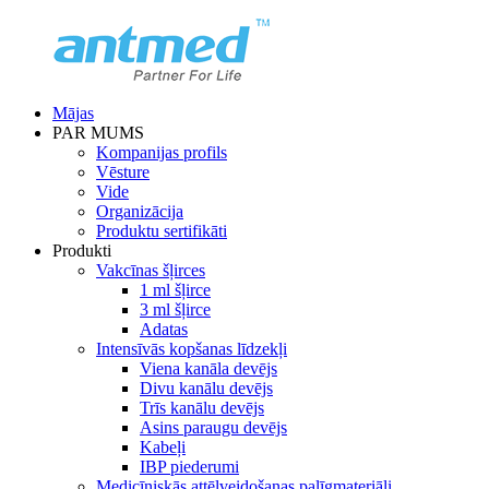
Mājas
PAR MUMS
Kompanijas profils
Vēsture
Vide
Organizācija
Produktu sertifikāti
Produkti
Vakcīnas šļirces
1 ml šļirce
3 ml šļirce
Adatas
Intensīvās kopšanas līdzekļi
Viena kanāla devējs
Divu kanālu devējs
Trīs kanālu devējs
Asins paraugu devējs
Kabeļi
IBP piederumi
Medicīniskās attēlveidošanas palīgmateriāli