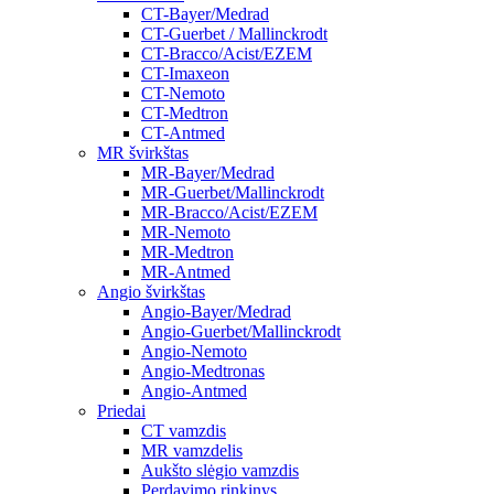
CT-Bayer/Medrad
CT-Guerbet / Mallinckrodt
CT-Bracco/Acist/EZEM
CT-Imaxeon
CT-Nemoto
CT-Medtron
CT-Antmed
MR švirkštas
MR-Bayer/Medrad
MR-Guerbet/Mallinckrodt
MR-Bracco/Acist/EZEM
MR-Nemoto
MR-Medtron
MR-Antmed
Angio švirkštas
Angio-Bayer/Medrad
Angio-Guerbet/Mallinckrodt
Angio-Nemoto
Angio-Medtronas
Angio-Antmed
Priedai
CT vamzdis
MR vamzdelis
Aukšto slėgio vamzdis
Perdavimo rinkinys