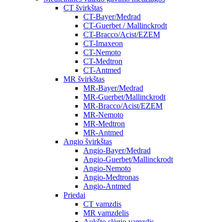
CT švirkštas
CT-Bayer/Medrad
CT-Guerbet / Mallinckrodt
CT-Bracco/Acist/EZEM
CT-Imaxeon
CT-Nemoto
CT-Medtron
CT-Antmed
MR švirkštas
MR-Bayer/Medrad
MR-Guerbet/Mallinckrodt
MR-Bracco/Acist/EZEM
MR-Nemoto
MR-Medtron
MR-Antmed
Angio švirkštas
Angio-Bayer/Medrad
Angio-Guerbet/Mallinckrodt
Angio-Nemoto
Angio-Medtronas
Angio-Antmed
Priedai
CT vamzdis
MR vamzdelis
Aukšto slėgio vamzdis