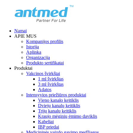
Namai
APIE MUS
Kompanijos profilis
Istorija
Aplinka
Organizacija
Produkto sertifikatai
Produktai
Vakcinos švirkštai
1 ml švirkštas
3 ml švirkštas
Adatos
Intensyvios priežiūros produktai
Vieno kanalo keitiklis
Dviejų kanalų keitiklis
Trijų kanalų keitiklis
Kraujo mėginių ėmimo daviklis
Kabeliai
IBP priedai
Medicininės vaizdo gavimo medžiagos