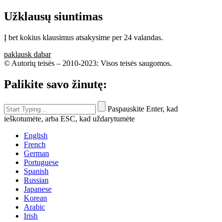
Užklausų siuntimas
Į bet kokius klausimus atsakysime per 24 valandas.
paklausk dabar
© Autorių teisės – 2010-2023: Visos teisės saugomos.
Palikite savo žinutę:
Paspauskite Enter, kad
ieškotumėte, arba ESC, kad uždarytumėte
English
French
German
Portuguese
Spanish
Russian
Japanese
Korean
Arabic
Irish