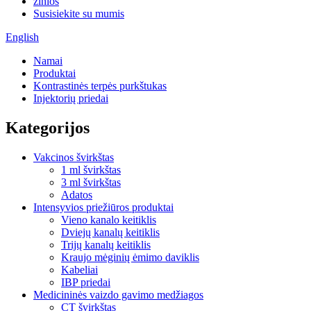
žinios
Susisiekite su mumis
English
Namai
Produktai
Kontrastinės terpės purkštukas
Injektorių priedai
Kategorijos
Vakcinos švirkštas
1 ml švirkštas
3 ml švirkštas
Adatos
Intensyvios priežiūros produktai
Vieno kanalo keitiklis
Dviejų kanalų keitiklis
Trijų kanalų keitiklis
Kraujo mėginių ėmimo daviklis
Kabeliai
IBP priedai
Medicininės vaizdo gavimo medžiagos
CT švirkštas