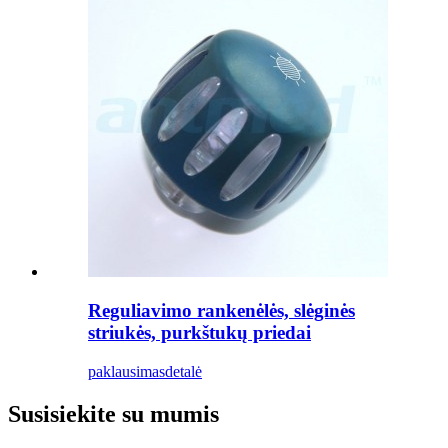
Reguliavimo rankenėlės, slėginės
striukės, purkštukų priedai
paklausimas
detalė
Susisiekite su mumis