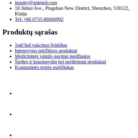
inquiry@antmed.com
18 Jinhui Ave., Pingshan New District, Shenzhen, 518122,
Kinija
Tel: +86 0755-86060992
Produktų sąrašas
1ml/3ml vakcinos švirkštas
Intensyvios priežiūros produktai
Medicininės vaizdo gavimo medžiagos
Širdies ir kraujagyslių bei periferiniai produktai
Kontrastinės terpės purkštukas