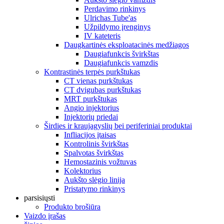
Perdavimo rinkinys
Ulrichas Tube'as
Užpildymo įrenginys
IV kateteris
Daugkartinės eksploatacinės medžiagos
Daugiafunkcis švirkštas
Daugiafunkcis vamzdis
Kontrastinės terpės purkštukas
CT vienas purkštukas
CT dvigubas purkštukas
MRT purkštukas
Angio injektorius
Injektorių priedai
Širdies ir kraujagyslių bei periferiniai produktai
Infliacijos įtaisas
Kontrolinis švirkštas
Spalvotas švirkštas
Hemostazinis vožtuvas
Kolektorius
Aukšto slėgio linija
Pristatymo rinkinys
parsisiųsti
Produkto brošiūra
Vaizdo įrašas