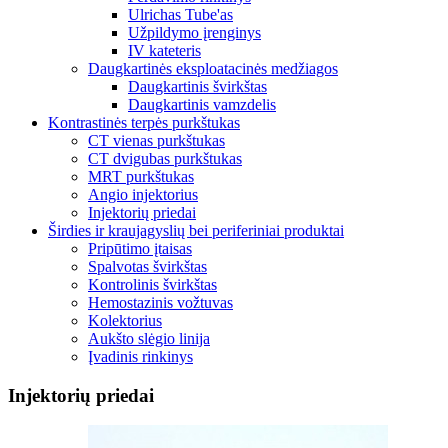
Ulrichas Tube'as
Užpildymo įrenginys
IV kateteris
Daugkartinės eksploatacinės medžiagos
Daugkartinis švirkštas
Daugkartinis vamzdelis
Kontrastinės terpės purkštukas
CT vienas purkštukas
CT dvigubas purkštukas
MRT purkštukas
Angio injektorius
Injektorių priedai
Širdies ir kraujagyslių bei periferiniai produktai
Pripūtimo įtaisas
Spalvotas švirkštas
Kontrolinis švirkštas
Hemostazinis vožtuvas
Kolektorius
Aukšto slėgio linija
Įvadinis rinkinys
Injektorių priedai