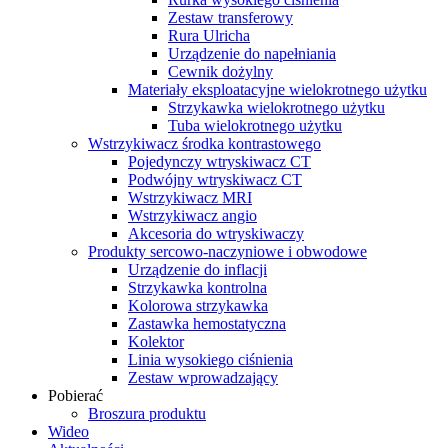
Zestaw transferowy
Rura Ulricha
Urządzenie do napełniania
Cewnik dożylny
Materiały eksploatacyjne wielokrotnego użytku
Strzykawka wielokrotnego użytku
Tuba wielokrotnego użytku
Wstrzykiwacz środka kontrastowego
Pojedynczy wtryskiwacz CT
Podwójny wtryskiwacz CT
Wstrzykiwacz MRI
Wstrzykiwacz angio
Akcesoria do wtryskiwaczy
Produkty sercowo-naczyniowe i obwodowe
Urządzenie do inflacji
Strzykawka kontrolna
Kolorowa strzykawka
Zastawka hemostatyczna
Kolektor
Linia wysokiego ciśnienia
Zestaw wprowadzający
Pobierać
Broszura produktu
Wideo