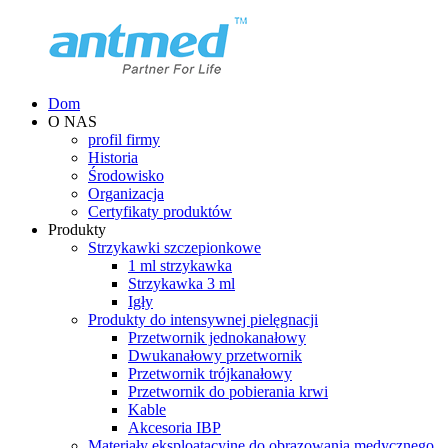
Dom
O NAS
profil firmy
Historia
Środowisko
Organizacja
Certyfikaty produktów
Produkty
Strzykawki szczepionkowe
1 ml strzykawka
Strzykawka 3 ml
Igły
Produkty do intensywnej pielęgnacji
Przetwornik jednokanałowy
Dwukanałowy przetwornik
Przetwornik trójkanałowy
Przetwornik do pobierania krwi
Kable
Akcesoria IBP
Materiały eksploatacyjne do obrazowania medycznego