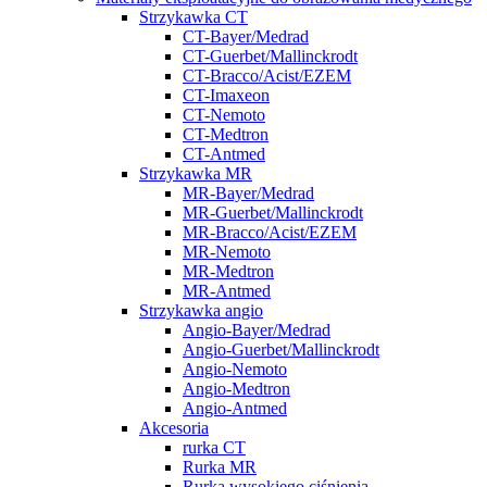
Strzykawka CT
CT-Bayer/Medrad
CT-Guerbet/Mallinckrodt
CT-Bracco/Acist/EZEM
CT-Imaxeon
CT-Nemoto
CT-Medtron
CT-Antmed
Strzykawka MR
MR-Bayer/Medrad
MR-Guerbet/Mallinckrodt
MR-Bracco/Acist/EZEM
MR-Nemoto
MR-Medtron
MR-Antmed
Strzykawka angio
Angio-Bayer/Medrad
Angio-Guerbet/Mallinckrodt
Angio-Nemoto
Angio-Medtron
Angio-Antmed
Akcesoria
rurka CT
Rurka MR
Rurka wysokiego ciśnienia