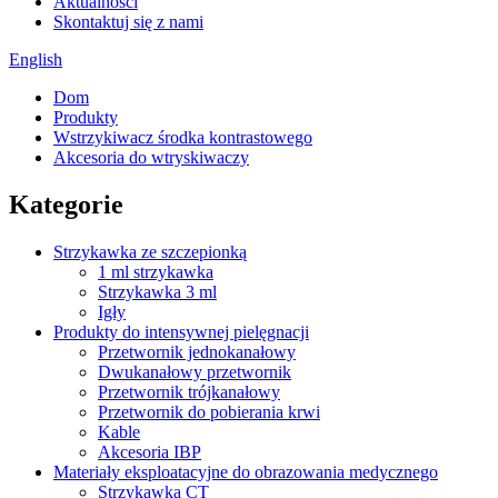
Aktualności
Skontaktuj się z nami
English
Dom
Produkty
Wstrzykiwacz środka kontrastowego
Akcesoria do wtryskiwaczy
Kategorie
Strzykawka ze szczepionką
1 ml strzykawka
Strzykawka 3 ml
Igły
Produkty do intensywnej pielęgnacji
Przetwornik jednokanałowy
Dwukanałowy przetwornik
Przetwornik trójkanałowy
Przetwornik do pobierania krwi
Kable
Akcesoria IBP
Materiały eksploatacyjne do obrazowania medycznego
Strzykawka CT