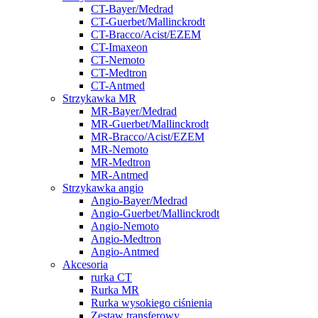
CT-Bayer/Medrad
CT-Guerbet/Mallinckrodt
CT-Bracco/Acist/EZEM
CT-Imaxeon
CT-Nemoto
CT-Medtron
CT-Antmed
Strzykawka MR
MR-Bayer/Medrad
MR-Guerbet/Mallinckrodt
MR-Bracco/Acist/EZEM
MR-Nemoto
MR-Medtron
MR-Antmed
Strzykawka angio
Angio-Bayer/Medrad
Angio-Guerbet/Mallinckrodt
Angio-Nemoto
Angio-Medtron
Angio-Antmed
Akcesoria
rurka CT
Rurka MR
Rurka wysokiego ciśnienia
Zestaw transferowy