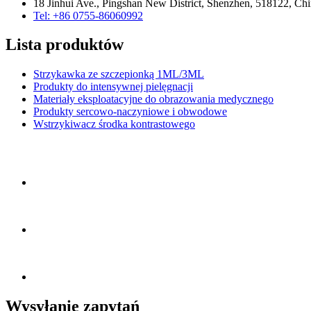
18 Jinhui Ave., Pingshan New District, Shenzhen, 518122, Ch
Tel: +86 0755-86060992
Lista produktów
Strzykawka ze szczepionką 1ML/3ML
Produkty do intensywnej pielęgnacji
Materiały eksploatacyjne do obrazowania medycznego
Produkty sercowo-naczyniowe i obwodowe
Wstrzykiwacz środka kontrastowego
Wysyłanie zapytań