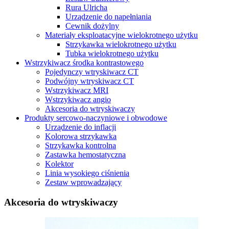
Rura Ulricha
Urządzenie do napełniania
Cewnik dożylny
Materiały eksploatacyjne wielokrotnego użytku
Strzykawka wielokrotnego użytku
Tubka wielokrotnego użytku
Wstrzykiwacz środka kontrastowego
Pojedynczy wtryskiwacz CT
Podwójny wtryskiwacz CT
Wstrzykiwacz MRI
Wstrzykiwacz angio
Akcesoria do wtryskiwaczy
Produkty sercowo-naczyniowe i obwodowe
Urządzenie do inflacji
Kolorowa strzykawka
Strzykawka kontrolna
Zastawka hemostatyczna
Kolektor
Linia wysokiego ciśnienia
Zestaw wprowadzający
Akcesoria do wtryskiwaczy