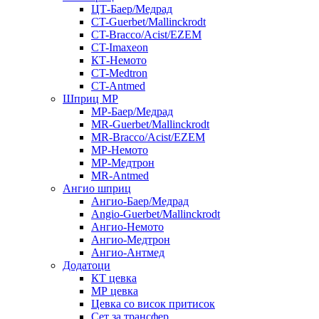
ЦТ-Баер/Медрад
CT-Guerbet/Mallinckrodt
CT-Bracco/Acist/EZEM
CT-Imaxeon
КТ-Немото
CT-Medtron
CT-Antmed
Шприц МР
МР-Баер/Медрад
MR-Guerbet/Mallinckrodt
MR-Bracco/Acist/EZEM
МР-Немото
МР-Медтрон
MR-Antmed
Ангио шприц
Ангио-Баер/Медрад
Angio-Guerbet/Mallinckrodt
Ангио-Немото
Ангио-Медтрон
Ангио-Антмед
Додатоци
КТ цевка
МР цевка
Цевка со висок притисок
Сет за трансфер