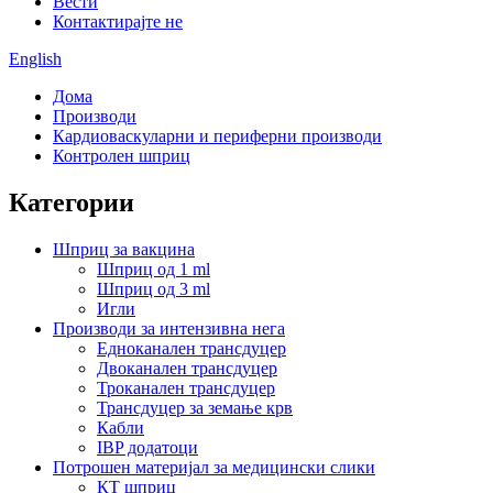
Вести
Контактирајте не
English
Дома
Производи
Кардиоваскуларни и периферни производи
Контролен шприц
Категории
Шприц за вакцина
Шприц од 1 ml
Шприц од 3 ml
Игли
Производи за интензивна нега
Едноканален трансдуцер
Двоканален трансдуцер
Троканален трансдуцер
Трансдуцер за земање крв
Кабли
IBP додатоци
Потрошен материјал за медицински слики
КТ шприц