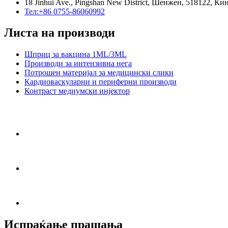
18 Jinhui Ave., Pingshan New District, Шенжен, 518122, Ки
Тел:+86 0755-86060992
Листа на производи
Шприц за вакцина 1ML/3ML
Производи за интензивна нега
Потрошен материјал за медицински слики
Кардиоваскуларни и периферни производи
Контраст медиумски инјектор
Испраќање прашања