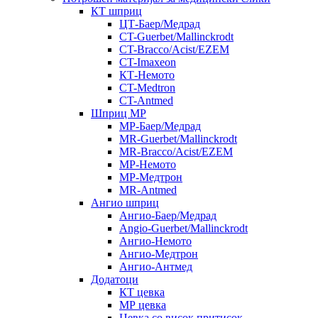
КТ шприц
ЦТ-Баер/Медрад
CT-Guerbet/Mallinckrodt
CT-Bracco/Acist/EZEM
CT-Imaxeon
КТ-Немото
CT-Medtron
CT-Antmed
Шприц МР
МР-Баер/Медрад
MR-Guerbet/Mallinckrodt
MR-Bracco/Acist/EZEM
МР-Немото
МР-Медтрон
MR-Antmed
Ангио шприц
Ангио-Баер/Медрад
Angio-Guerbet/Mallinckrodt
Ангио-Немото
Ангио-Медтрон
Ангио-Антмед
Додатоци
КТ цевка
МР цевка
Цевка со висок притисок