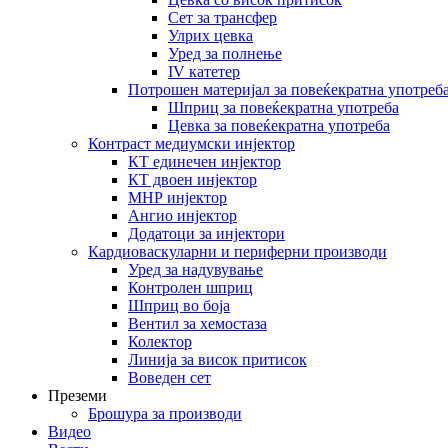
Сет за трансфер
Улрих цевка
Уред за полнење
IV катетер
Потрошен материјал за повеќекратна употреб
Шприц за повеќекратна употреба
Цевка за повеќекратна употреба
Контраст медиумски инјектор
КТ единечен инјектор
КТ двоен инјектор
МНР инјектор
Ангио инјектор
Додатоци за инјектори
Кардиоваскуларни и периферни производи
Уред за надувување
Контролен шприц
Шприц во боја
Вентил за хемостаза
Колектор
Линија за висок притисок
Воведен сет
Преземи
Брошура за производи
Видео