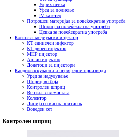
Улрих цевка
Уред за полнење
IV катетер
Потрошен материјал за повеќекратна употреба
Шприц за повеќекратна употреба
Цевка за повеќекратна употреба
Контраст медиумски инјектор
КТ единечен инјектор
КТ двоен инјектор
МНР инјектор
Ангио инјектор
Додатоци за инјектори
Кардиоваскуларни и периферни производи
Уред за надувување
Шприц во боја
Контролен шприц
Вентил за хемостаза
Колектор
Линија со висок притисок
Воведен сет
Контролен шприц