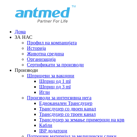
Дома
ЗА НАС
Профил на компанијата
Историја
Животна средина
Организација
Сертификати за производи
Производи
Шприцеви за вакцини
Шприц од 1 ml
Шприц од 3 ml
Игли
Производи за интензивна нега
Едноканален Трансдуцер
Трансдуцер со двоен канал
Трансдуцер со троен канал
Трансдуцер за земање примероци на крв
Кабли
IBP додатоци
Потрошен материјал за медицински слики