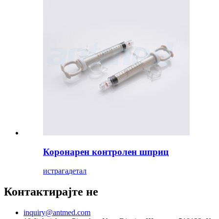
Коронарен контролен шприц
истрага
детал
Контактирајте не
inquiry@antmed.com