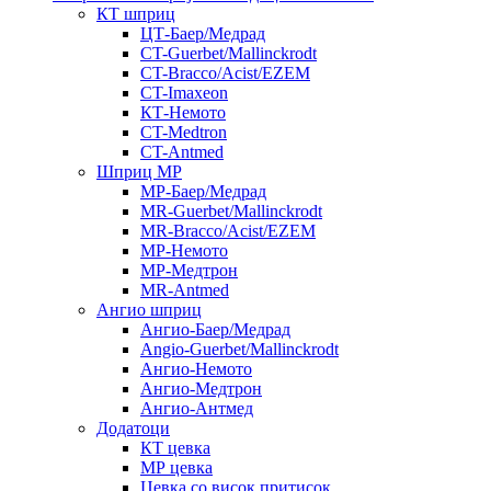
КТ шприц
ЦТ-Баер/Медрад
CT-Guerbet/Mallinckrodt
CT-Bracco/Acist/EZEM
CT-Imaxeon
КТ-Немото
CT-Medtron
CT-Antmed
Шприц МР
МР-Баер/Медрад
MR-Guerbet/Mallinckrodt
MR-Bracco/Acist/EZEM
МР-Немото
МР-Медтрон
MR-Antmed
Ангио шприц
Ангио-Баер/Медрад
Angio-Guerbet/Mallinckrodt
Ангио-Немото
Ангио-Медтрон
Ангио-Антмед
Додатоци
КТ цевка
МР цевка
Цевка со висок притисок