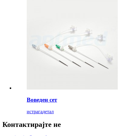
Воведен сет
истрага
детал
Контактирајте не