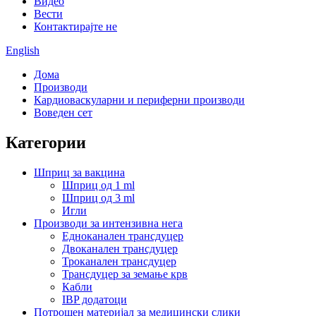
Видео
Вести
Контактирајте не
English
Дома
Производи
Кардиоваскуларни и периферни производи
Воведен сет
Категории
Шприц за вакцина
Шприц од 1 ml
Шприц од 3 ml
Игли
Производи за интензивна нега
Едноканален трансдуцер
Двоканален трансдуцер
Троканален трансдуцер
Трансдуцер за земање крв
Кабли
IBP додатоци
Потрошен материјал за медицински слики