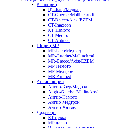
КТ шприц
ЦТ-Баер/Медрад
CT-Guerbet/Mallinckrodt
CT-Bracco/Acist/EZEM
CT-Imaxeon
КТ-Немото
CT-Medtron
CT-Antmed
Шприц МР
МР-Баер/Медрад
MR-Guerbet/Mallinckrodt
MR-Bracco/Acist/EZEM
МР-Немото
МР-Медтрон
MR-Antmed
Ангио шприц
Ангио-Баер/Медрад
Angio-Guerbet/Mallinckrodt
Ангио-Немото
Ангио-Медтрон
Ангио-Антмед
Додатоци
КТ цевка
МР цевка
Цевка со висок притисок