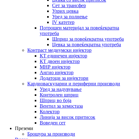
Сет за трансфер
Улрих цевка
Уред за полнење
IV катетер
Потрошен материјал за повеќекратна
употреба
Шприц за повеќекратна употреба
Цевка за повеќекратна употреба
Контраст медиумски инјектор
КТ единечен инјектор
КТ двоен инјектор
МНР инјектор
Ангио инјектор
Додатоци за инјектори
Кардиоваскуларни и периферни производи
Уред за надувување
Контролен шприц
Шприц во боја
Вентил за хемостаза
Колектор
Линија за висок притисок
Воведен сет
Преземи
Брошура за производи