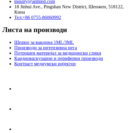
inquiry@antmed.com
18 Jinhui Ave., Pingshan New District, Шенжен, 518122,
Кина
Тел:+86 0755-86060992
Листа на производи
Шприц за вакцина 1ML/3ML
Производи за интензивна нега
Потрошен материјал за медицински слики
Кардиоваскуларни и периферни производи
Контраст медиумски инјектор